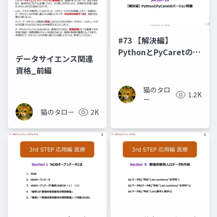
#73 【解決編】
PythonとPyCaretのバ
データサイエンス関連
ージョン問題
資格_前編
猫のタロ
1.2K
ー
猫のタロー
2K