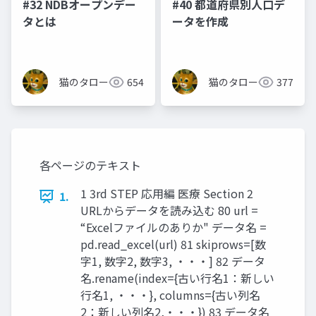
#32 NDBオープンデー
#40 都道府県別人口デ
タとは
ータを作成
猫のタロー
654
猫のタロー
377
各ページのテキスト
1 3rd STEP 応用編 医療 Section 2
1.
URLからデータを読み込む 80 url =
“Excelファイルのありか" データ名 =
pd.read_excel(url) 81 skiprows=[数
字1, 数字2, 数字3, ・・・] 82 データ
名.rename(index={古い行名1：新しい
行名1, ・・・}, columns={古い列名
2：新しい列名2,・・・}) 83 データ名