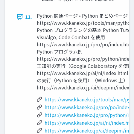
Python 関連ページ • Python まとめページ
11.
https://www.kkaneko.jp/tools/man/python.
Python プログラミングの基本 Python Tutor,
VisuAlgo, Code Combat を使用
https://www.kkaneko.jp/pro/po/index.html
Python プログラム例
https://www.kkaneko.jp/pro/python/index.
工知能の実行（Google Colaboratory を使
https://www.kkaneko.jp/ai/ni/index.htm
の実行（Python を使用）（Windows 上）
https://www.kkaneko.jp/ai/deepim/index.h
https://www.kkaneko.jp/tools/man/pyt
https://www.kkaneko.jp/pro/po/index.
https://www.kkaneko.jp/pro/python/in
https://www.kkaneko.jp/ai/ni/index.htm
https://www.kkaneko.jp/ai/deepim/ind