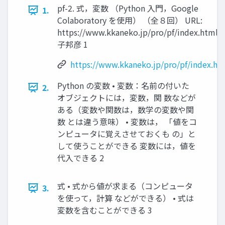
pf-2. 式，変数 （Python 入門，Google
1.
Colaboratory を使用） （全８回） URL:
https://www.kkaneko.jp/pro/pf/index.html 
子邦彦 1
https://www.kkaneko.jp/pro/pf/index.ht
Python の変数 • 変数：名前の付いた
2.
オブジェクトには，変数，関 数などが
ある（変数や関数は，数学の変数や関
数 とは違う意味） • 変数は， 「値をコ
ンピュータに覚えさせておくも の」と
して使うことができる 変数には，値を
代入できる 2
式 • 式から値が求まる（コンピュータ
3.
を使って，計算 などができる） • 式は
変数を含むことができる 3