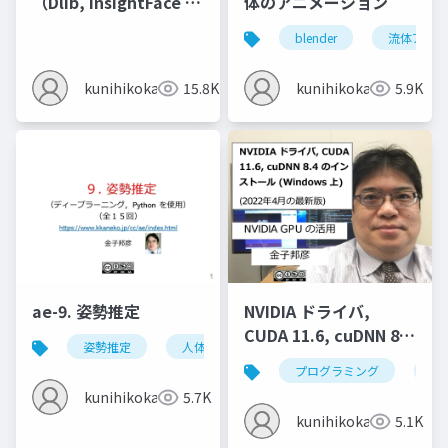
（Dlib, InsightFace を
体のアニメーション
使用）
blender
流体アニメ
kunihikokaneko
15.8K
kunihikokaneko
5.9K
ae-9. 姿勢推定
NVIDIA ドライバ,
CUDA 11.6, cuDNN 8.4
姿勢推定
人体の姿勢推定
頭部の姿勢推定
のインストール
プログラミング
nvi
(Windows 上) (2022年
kunihikokaneko
5.7K
4月の最新版)
kunihikokaneko
5.1K