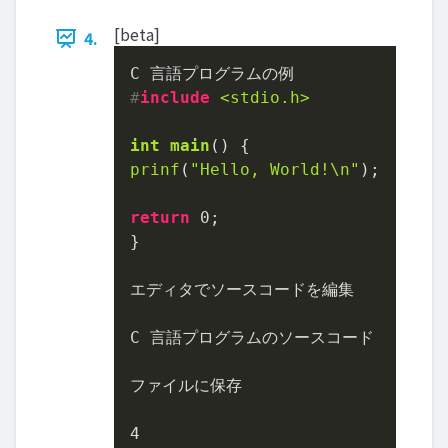
[beta]
4.
#
include
<stdio.h>
int
main
()
prinf
(
"Hello, World!\n"
);

return
0
;

}

エディタでソースコードを編集

C 言語プログラムのソースコード

ファイルに保存

4