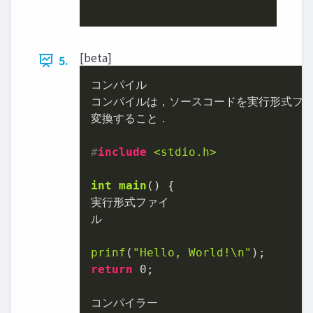
[beta]
5.
コンパイル

コンパイルは，ソースコードを実行形式ファ
変換すること．

#
include
<stdio.h>
int
main
()
{

実行形式ファイ

ル

prinf
(
"Hello, World!\n"
return
0
;

コンパイラー
