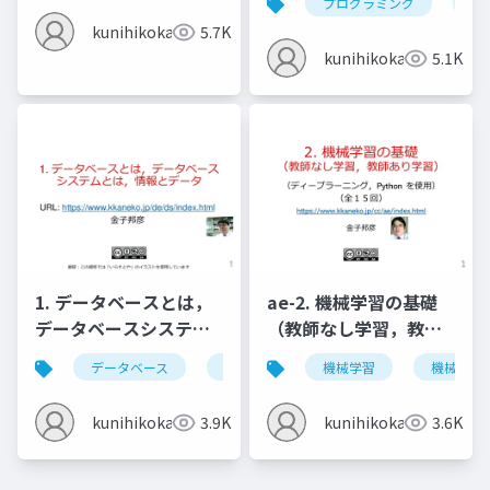
プログラミング
nvi
(Windows 上) (2022年
kunihikokaneko
5.7K
4月の最新版)
kunihikokaneko
5.1K
1. データベースとは，
ae-2. 機械学習の基礎
データベースシステム
（教師なし学習，教師
とは，情報とデータ
あり学習）
データベース
データベースシステム
機械学習
情報とデータ
機械学習
kunihikokaneko
3.9K
kunihikokaneko
3.6K