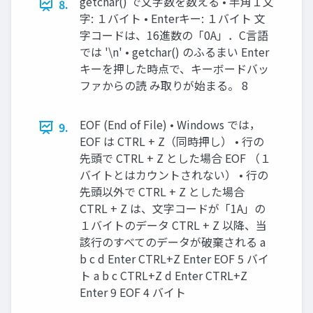
getchar() で文字数を数える • 半角１文
8.
字: １バイト • Enterキー: １バイト 文
字コードは、16進数の「0A」．C言語
では '\n' • getchar() のふるまい Enter
キーを押した時点で、キーボードバッ
ファからの読 み取りが始まる。 8
EOF (End of File) • Windows では，
9.
EOF は CTRL + Z（同時押し） • 行の
先頭で CTRL + Z とした場合 EOF （１
バイトとはカウントされない） • 行の
先頭以外で CTRL + Z とした場合
CTRL + Z は、文字コードが「1A」の
１バイトのデータ CTRL + Z 以降、当
該行のすべてのデータが破棄される a
b c d Enter CTRL+Z Enter EOF 5 バイ
ト a b c CTRL+Z d Enter CTRL+Z
Enter 9 EOF 4 バイト