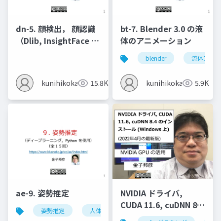
dn-5. 顔検出， 顔認識
bt-7. Blender 3.0 の液
（Dlib, InsightFace を
体のアニメーション
使用）
blender
流体アニメ
kunihikokaneko
15.8K
kunihikokaneko
5.9K
ae-9. 姿勢推定
NVIDIA ドライバ,
CUDA 11.6, cuDNN 8.4
姿勢推定
人体の姿勢推定
頭部の姿勢推定
のインストール