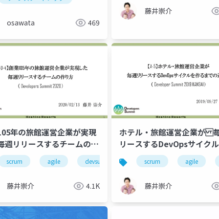
藤井崇介
osawata
469
105年の旅館運営企業が実現
ホテル・旅館運営企業が 
毎週リリースするチームの作
リースするDevOpsサイク
るまでの道のり
scrum
agile
devsumi
devops
scrum
hotel
agile
藤井崇介
4.1K
藤井崇介