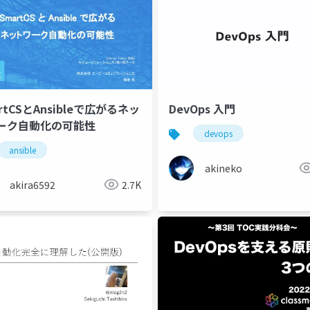
rtCSとAnsibleで広がるネッ
DevOps 入門
ーク自動化の可能性
devops
ansible
akineko
akira6592
2.7K