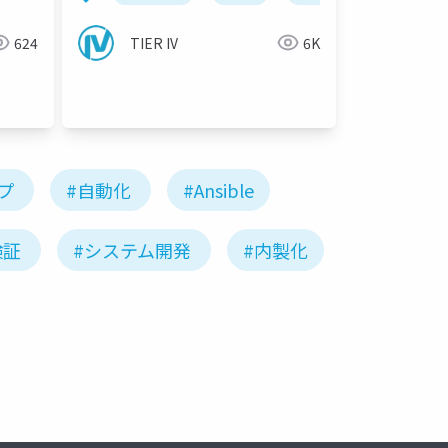
624
TIER IV
6K
フロー
プ
#自動化
#Ansible
検証
#システム開発
#内製化