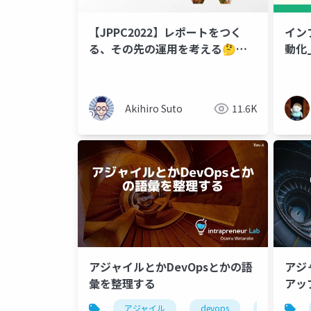
【JPPC2022】レポートをつく
イン
る、その先の運用を考える🤔
動化_
Power BI Report Ops須藤明洋
Akihiro Suto
11.6K
アジャイルとかDevOpsとかの語
アジ
彙を整理する
アッ
アジャイル
devops
mvp