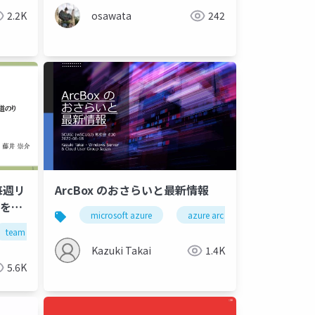
2.2K
osawata
242
毎週リ
ArcBox のおさらいと最新情報
ルを作
microsoft azure
azure arc
arcbox
team
hotel
engineer
devops
Kazuki Takai
1.4K
5.6K