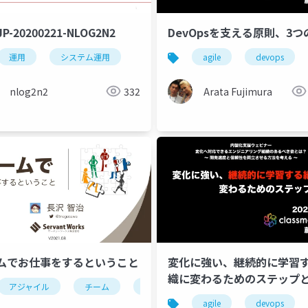
P-20200221-NLOG2N2
DevOpsを支える原則、3つ
ntainer
運用
システム運用
devops
agile
devops
nlog2n2
332
Arata Fujimura
ムでお仕事をするということ
変化に強い、継続的に学習
織に変わるためのステップ
アジャイル
チーム
devops
ワークグループ
働
agile
devops