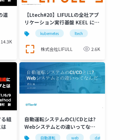
の道
【Ltech#20】LIFULLの全社アプ
リケーション実行基盤 KEEL につ
いて
kubernetes
ltech
14.3K
株式会社LIFULL
2.6K
する組
自動運転システムのCI/CDとは?
とは
Webシステムとの違いってなん
き方
だ
自動運転
web
data
cicd