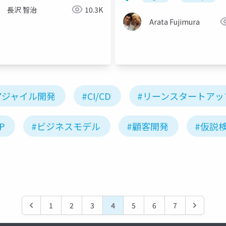
長沢 智治
10.3K
Arata Fujimura
アジャイル
devops
ソフトウェア開発
faq
アジャイル開発
#CI/CD
#リーンスタートアッ
P
#ビジネスモデル
#顧客開発
#仮説
1
2
3
4
5
6
7