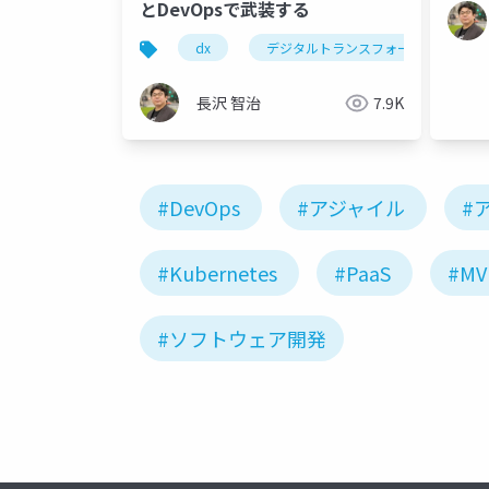
とDevOpsで武装する
dx
デジタルトランスフォーメーション
長沢 智治
7.9K
#DevOps
#アジャイル
#
#Kubernetes
#PaaS
#MV
#ソフトウェア開発