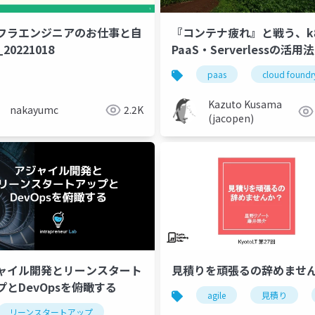
フラエンジニアのお仕事と自
『コンテナ疲れ』と戦う、k
20221018
PaaS・Serverlessの活用法
paas
cloud foundr
Kazuto Kusama
nakayumc
2.2K
(jacopen)
ャイル開発とリーンスタート
見積りを頑張るの辞めませ
プとDevOpsを俯瞰する
agile
見積り
リーンスタートアップ