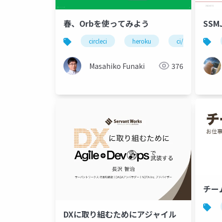
春、Orbを使ってみよう
SSMJ
circleci
heroku
ci/cd
co
Masahiko Funaki
376
チー
DXに取り組むためにアジャイル