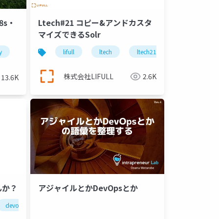
8s・
Ltech#21 コピー&アンドカスタ
マイズできるSolr
y
serverless
lifull
kubernetes
ltech
ltech21
solr
i
株式会社LIFULL
2.6K
13.6K
んか？
アジャイルとかDevOpsとか
devops
kyotolt
engineer