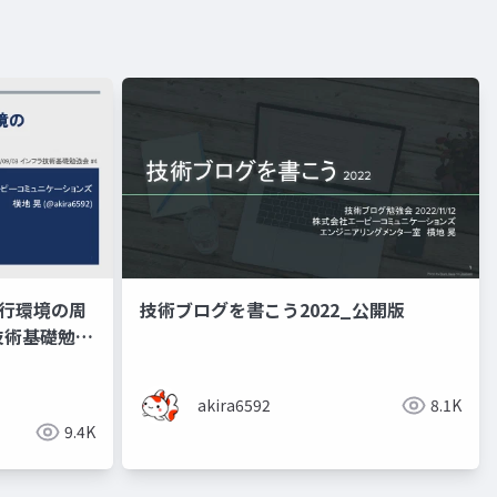
実行環境の周
技術ブログを書こう2022_公開版
技術基礎勉強
akira6592
8.1K
9.4K