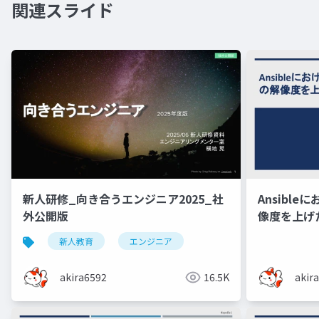
関連スライド
新人研修_向き合うエンジニア2025_社
Ansibl
外公開版
像度を上げ
新人教育
エンジニア
akira6592
16.5K
akir