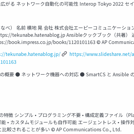
ible で広がる ネットワーク自動化の可能性 Interop Tokyo 
てくなべ） 名前 横地 晃 会社 株式会社エーピーコミュニケーシ
ttps://tekunabe.hatenablog.jp Ansibleクックブック（共
tps://book.impress.co.jp/books/1120101163 © AP Communicat
s://tekunabe.hatenablog.jp/
https://www.slideshare.net/
0101163
e の概要 ● ネットワーク機器への対応 ● SmartCS と Ansib
le の特徴 シンプル • プログラミング不要 • 構成定義ファイル（P
能 • カスタムモジュールも自作可能 エージェントレス • 操
されることが多い © AP Communications Co., Ltd.