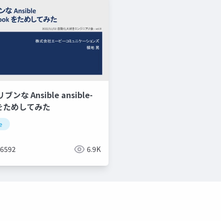
な Ansible ansible-
k をためしてみた
e
a6592
6.9K