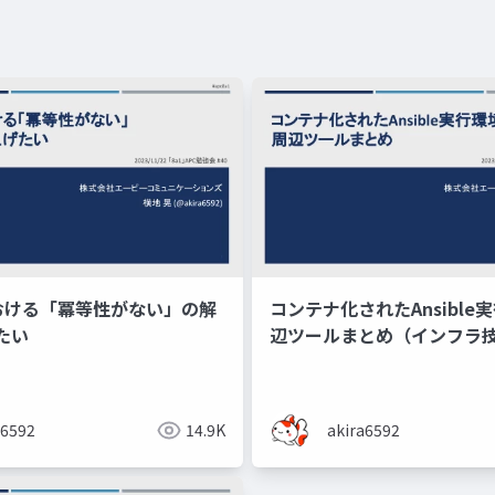
eにおける「冪等性がない」の解
コンテナ化されたAnsible
たい
辺ツールまとめ（インフラ
会#4）
a6592
14.9K
akira6592