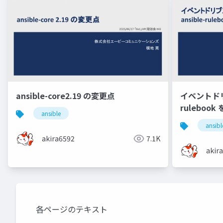
ansible-core2.19 の変更点
イベントドリブン
ruleboo
ansible
ansibl
akira6592
7.1K
akir
各ページのテキスト