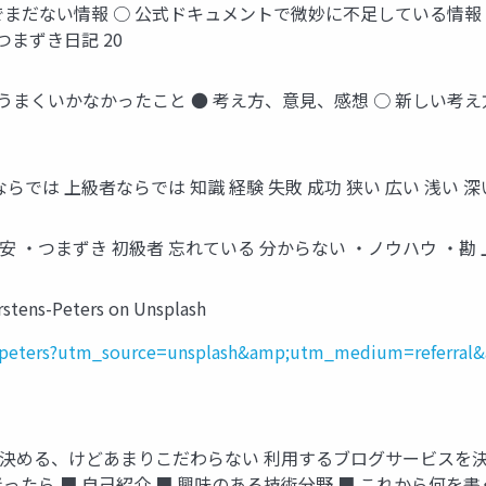
語でまだない情報 ○ 公式ドキュメントで微妙に不足している情報
つまずき日記 20
○ うまくいかなかったこと ● 考え方、意見、感想 ○ 新しい考
では 上級者ならでは 知識 経験 失敗 成功 狭い 広い 浅い 深い
・つまずき 初級者 忘れている 分からない ・ノウハウ ・勘 上
ns-Peters on Unsplash
nspeters?utm_source=unsplash&amp;utm_medium=referral
マを決める、けどあまりこだわらない 利用するブログサービスを決
ったら ■ 自己紹介 ■ 興味のある技術分野 ■ これから何を書く