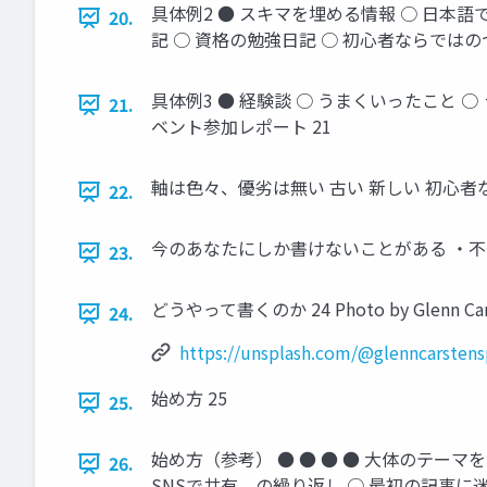
具体例2 ● スキマを埋める情報 ○ 日本
20.
記 ○ 資格の勉強日記 ○ 初心者ならではの
具体例3 ● 経験談 ○ うまくいったこと 
21.
ベント参加レポート 21
軸は色々、優劣は無い 古い 新しい 初心者なら
22.
今のあなたにしか書けないことがある ・不安 
23.
どうやって書くのか 24 Photo by Glenn Carste
24.
https://unsplash.com/@glenncarste
始め方 25
25.
始め方（参考） ● ● ● ● 大体のテー
26.
SNSで共有、の繰り返し ○ 最初の記事に迷