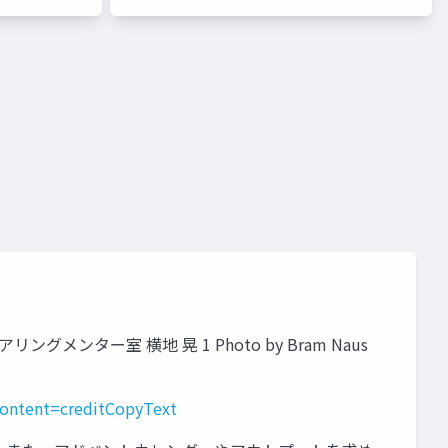
メンター室 横地 晃 1 Photo by Bram Naus
ontent=creditCopyText