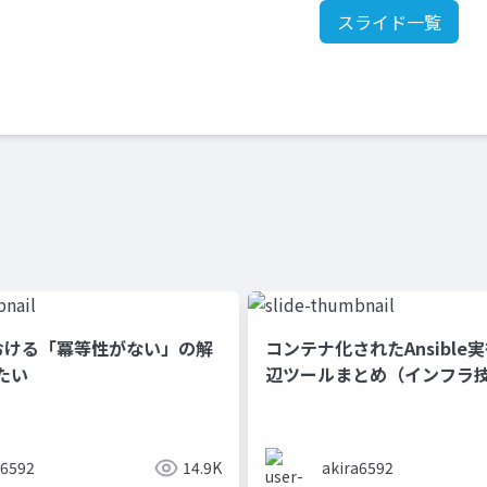
スライド一覧
eにおける「冪等性がない」の解
コンテナ化されたAnsible
たい
辺ツールまとめ（インフラ
会#4）
a6592
14.9K
akira6592