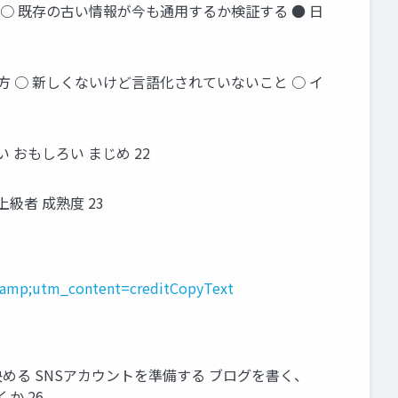
 ○ 既存の古い情報が今も通用するか検証する ● 日
え方 ○ 新しくないけど言語化されていないこと ○ イ
 おもしろい まじめ 22
級者 成熟度 23
&amp;utm_content=creditCopyText
める SNSアカウントを準備する ブログを書く、
か 26