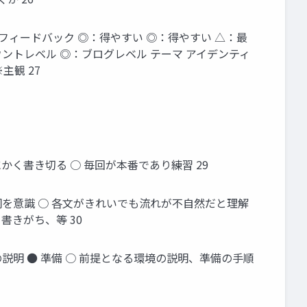
でも可 フィードバック ◎：得やすい ◎：得やすい △：最
ウントレベル ◎：ブログレベル テーマ アイデンティ
 ※主観 27
かく書き切る ○ 毎回が本番であり練習 29
詞を意識 ○ 各文がきれいでも流れが不自然だと理解
書きがち、等 30
説明 ● 準備 ○ 前提となる環境の説明、準備の手順