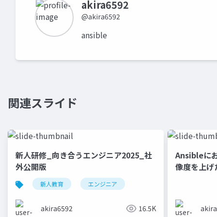
akira6592
@akira6592
ansible
関連スライド
新人研修_向き合うエンジニア2025_社
Ansibl
外公開版
像度を上げ
新人教育
エンジニア
akira6592
16.5K
akir