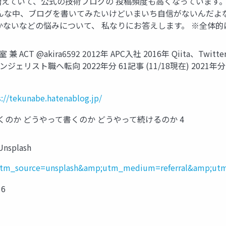
が増えていて、公式の技術ブログの 投稿頻度も高くなっています
そんな中、ブログを書いてみたいけどいまいち自信がないんだよ
ないなどの悩みについて、 私なりにお答えします。 ※全体的
CT @akira6592 2012年 APC入社 2016年 Qiita、Tw
リスト職へ転向 2022年分 61記事 (11/18現在) 2021年分 4
s://tekunabe.hatenablog.jp/
書くのか どうやって書くのか どうやって続けるのか 4
Unsplash
?utm_source=unsplash&amp;utm_medium=referral&amp;utm
6