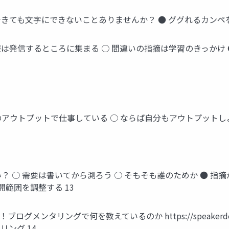
明できても文字にできないことありませんか？ ● ググれるカンペ
報は発信するところに集まる ○ 間違いの指摘は学習のきっかけ 
分も他人のアウトプットで仕事している ○ ならば自分もアウトプットしよ
？ ○ 需要は書いてから測ろう ○ そもそも誰のためか ● 指
開範囲を調整する 13
リングで何を教えているのか https://speakerdeck.com/ka
タリング 14