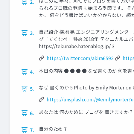
はじめに 年々、APCでもブログを書く方
2.
られるプロ職の申請 も始まる季節です。 
か。 何をどう書けばいいか分からない、続か
自己紹介 横地 晃 エンジニアリングメンター室 兼 A
3.
グ「てくなべ」開始 2018年 テクニカルエバンジェ
https://tekunabe.hatenablog.jp/ 3
https://twitter.com/akira6592
http
本日の内容 ● ● ● ● なぜ書くのか 何を
4.
なぜ 書くのか 5 Photo by Emily Morter on 
5.
https://unsplash.com/@emilymorter
あなたは 何のために ブログを 書きますか？ 
6.
自分のため 7
7.