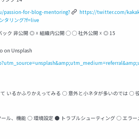
/passion-for-blog-mentoring?
https://twitter.com/kaka
グメンタリング?f=live
 非公開 ◎ ☓ 組織内公開 ◯ ◯ 社外公開 ☓ ◎ 15
 on Unsplash
ito?utm_source=unsplash&amp;utm_medium=referral&amp;
て いるかふりかえってみる ○ 意外と小ネタが多いのでは ○
なツール、機能 ○ 環境設定 ● トラブルシューティング ○ エ