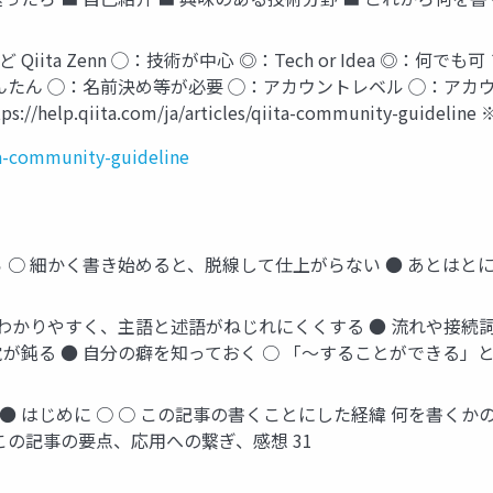
ita Zenn ◯：技術が中心 ◎：Tech or Idea ◎：何
んたん ◯：名前決め等が必要 ◯：アカウントレベル ◯：アカ
p.qiita.com/ja/articles/qiita-community-guideline
ita-community-guideline
 ○ 細かく書き始めると、脱線して仕上がらない ● あとはとに
○ わかりやすく、主語と述語がねじれにくくする ● 流れや接続
が鈍る ● 自分の癖を知っておく ○ 「〜することができる」と
 はじめに ○ ○ この記事の書くことにした経緯 何を書くかの
○ この記事の要点、応用への繋ぎ、感想 31