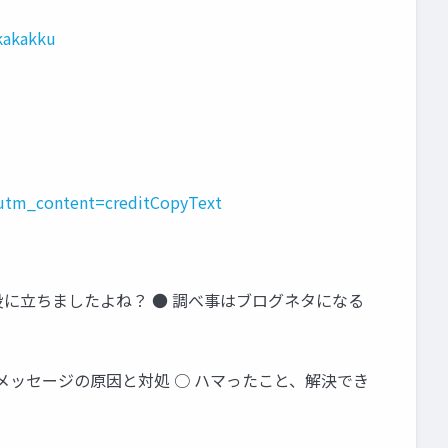
kakakku
utm_content=creditCopyText
 役に立ちましたよね？ ● 調べ事はブログネタになる
ラーメッセージの原因と対処 ○ ハマったこと、解決でき