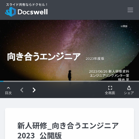
Ope
新人研修_向き合うエンジニア
2023_公開版