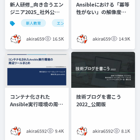
新人研修_向き合うエン
Ansibleにおける「冪等
ジニア2025_社外公開
性がない」の解像度を
版
上げたい
新人教育
エンジニア
akira6592
16.5K
akira6592
14.9K
コンテナ化された
技術ブログを書こう
Ansible実行環境の周辺
2022_公開版
ツールまとめ（インフ
ラ技術基礎勉強会#4）
akira6592
9.4K
akira6592
8.1K