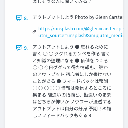
楽しそうな人に聞いてみる 7
アウトプットしよう Photo by Glenn Carstens-Pe
8.
https://unsplash.com/@glenncarstenspete
utm_source=unsplash&amp;utm_medium=
アウトプットしよう ● 忘れるために
9.
書く ○ ○ ググれるカンペを作る 書く
と知識の整理になる ● 価値をつくる
○ ○ 今日ググって得た情報も、誰か
のアウトプット 初心者にしか書けない
ことがある ● フィードバックは報酬
○ ○ ○ ○ ○ 情報は発信するところに
集まる 間違いの指摘と、勘違いのまま
はどちらが怖いか ノウフーが浸透する
アウトプットは自分の分身 予期せぬ嬉
しいフィードバックもある 9