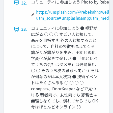
コミュニティに 参加しよう Photo by Rebekah Ho
32.
https://unsplash.com/@rebekahhowell0
utm_source=unsplash&amp;utm_medium
コミュニティに参加しよう ● 視野が
33.
広がる ○ ○ ○ すごい人と接して、
高みを目指す 社外の人と接すること
によって、自社の特徴も見えてくる
繋がりが繋がりを生み、予期せぬ化
学変化が起きて楽しい ● 「他と比べ
てうちの会社はダメだ」は通過儀礼
○ ○ そのうち次の思考へ向かう それ
が何なのかは本人次第 ● 技術イベン
トはたくさんある ○ ○ ○ ○
connpass、DoorKeeper などで見つ
ける 若者向け、女性向けも 懇親会は
無理しなくても、慣れてからでも OK
今はほとんどオンライン 33