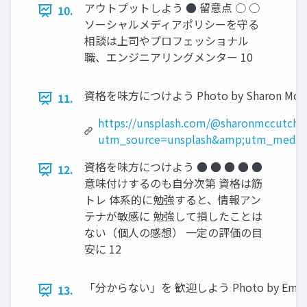
アウトプットしよう ● 留意点 ○ ○
10.
ソーシャルメディアポリシーを守る
相談は上司やプロフェッショナル
職、エンジニアリングメンター 10
資格を味方につけよう Photo by Sharon McCutc
11.
https://unsplash.com/@sharonmccutche
utm_source=unsplash&amp;utm_medium
資格を味方につけよう ● ● ● ● ●
12.
意味付けするのも自分次第 資格は筋
トレ 体系的に勉強すると、情報アン
テナが敏感に 勉強して損したことは
ない（個人の感想） 一定の評価の目
安に 12
「分からない」を 歓迎しよう Photo by Emily Mor
13.