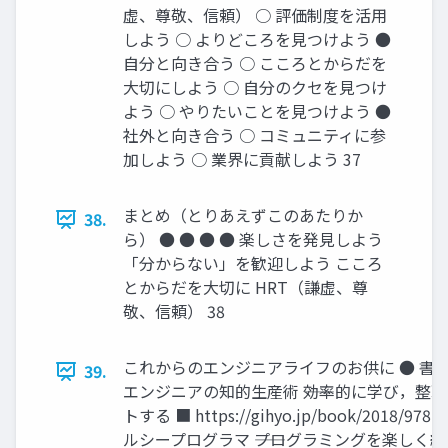
虚、尊敬、信頼） ○ 評価制度を活用
しよう ○ よりどころを見つけよう ●
自分と向き合う ○ こころとからだを
大切にしよう ○ 自分のクセを見つけ
よう ○ やりたいことを見つけよう ●
社外と向き合う ○ コミュニティに参
加しよう ○ 業界に貢献しよう 37
まとめ（とりあえずこのあたりか
38.
ら） ● ● ● ● 楽しさを発見しよう
「分からない」を歓迎しよう こころ
とからだを大切に HRT（謙虚、尊
敬、信頼） 38
これからのエンジニアライフのお供に ● 書籍 ○
39.
エンジニアの知的生産術 ――効率的に学び，整
トする ■ https://gihyo.jp/book/2018/978-4
ルシープログラマ ――プログラミングを楽しく