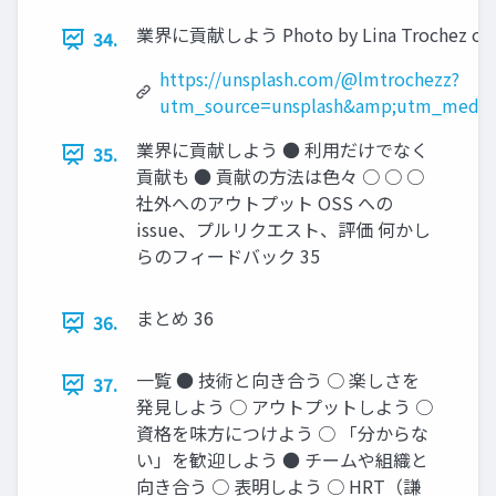
業界に貢献しよう Photo by Lina Trochez on U
34.
https://unsplash.com/@lmtrochezz?
utm_source=unsplash&amp;utm_medium
業界に貢献しよう ● 利用だけでなく
35.
貢献も ● 貢献の方法は色々 ○ ○ ○
社外へのアウトプット OSS への
issue、プルリクエスト、評価 何かし
らのフィードバック 35
まとめ 36
36.
一覧 ● 技術と向き合う ○ 楽しさを
37.
発見しよう ○ アウトプットしよう ○
資格を味方につけよう ○ 「分からな
い」を歓迎しよう ● チームや組織と
向き合う ○ 表明しよう ○ HRT（謙