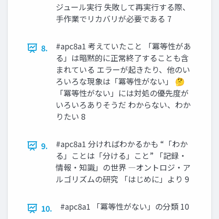
ジュール実行 失敗して再実行する際、
手作業でリカバリが必要である 7
#apc8a1 考えていたこと 「冪等性があ
8.
る」は暗黙的に正常終了することも含
まれている エラーが起きたり、他のい
ろいろな現象は「冪等性がない」 🤔
「冪等性がない」には対処の優先度が
いろいろありそうだ わからない、わか
りたい 8
#apc8a1 分ければわかるかも “「わか
9.
る」ことは「分ける」こと” 「記録・
情報・知識」の世界 ―オントロジ・ア
ルゴリズムの研究 「はじめに」より 9
#apc8a1 「冪等性がない」の分類 10
10.