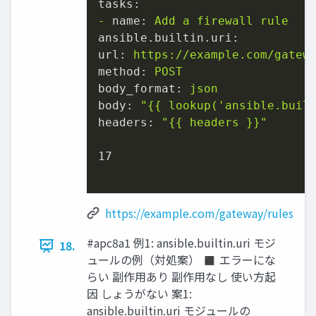
tasks:
-
name:
Add
a
firewall
rule
ansible.builtin.uri:
url:
https://example.com/gatew
method:
POST
body_format:
json
body:
"
{{ lookup('ansible.buil
headers:
"
{{ headers }}
"
17
https://example.com/gateway/rules
#apc8a1 例1: ansible.builtin.uri モジ
18.
ュールの例（対処案） ◼ エラーにな
らい 副作用あり 副作用なし 使い方起
因 しょうがない 案1:
ansible.builtin.uri モジュールの