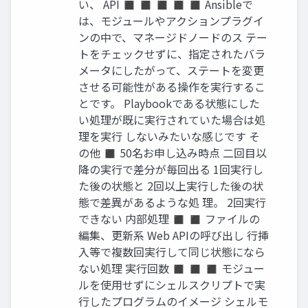
い、 API ◼ ◼ ◼ ◼ ◼ Ansibleで
は、モジュールやアクションプラグイ
ンの中で、マネージドノードのス テー
トをチェックせずに、指定されたバラ
メータにしたがって、ステートを変更
させる可能性がある操作を実行するこ
とです。 Playbookである状態にした
い処理が既に実行されていた場合は処
理を実行 しないみたいな感じです そ
の他 ◼ 50名お申し込み時点 二回目以
降の実行で差分が毎回出る 1回実行し
た後の状態と 2回以上実行した後の状
態で差異があるような処 理。 2回実行
できない 内部処理 ◼ ◼ ファイルの
編集、更新系 Web APIの呼び出し 行挿
入等で複数回実行して同じ状態になら
ない処理 実行回数 ◼ ◼ ◼ モジュー
ルを使用せずにシェルスクリプトで実
行したプログラムのイメージ シェルモ