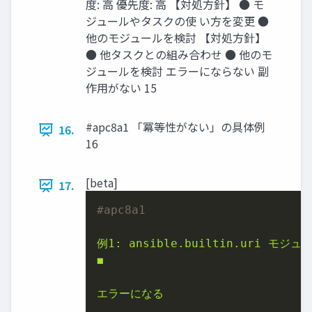
度: 高 優先度: 高 【対処方針】 ● モ
ジュールやタスクの使 い方を変更 ●
他のモジュールを検討 【対処方針】
● 他タスクとの組み合わせ ● 他のモ
ジュールを検討 エラーにならない 副
作用がない 15
#apc8a1 「冪等性がない」の具体例
16.
16
[beta]
17.
#apc8a1
例1:
ansible.builtin.uri
モジュー
◼
エラーになる