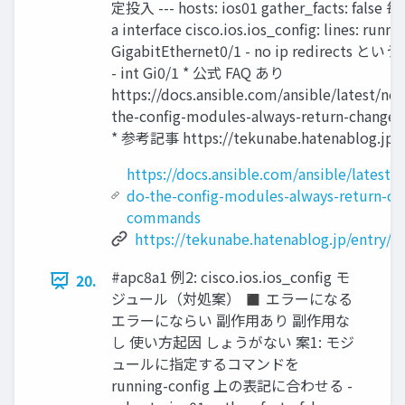
定投入 --- hosts: ios01 gather_facts: false 毎
a interface cisco.ios.ios_config: lines: run
GigabitEthernet0/1 - no ip redirec
- int Gi0/1 * 公式 FAQ あり
https://docs.ansible.com/ansible/latest/n
the-config-modules-always-return-change
* 参考記事 https://tekunabe.hatenablog.jp/e
https://docs.ansible.com/ansible/latest
do-the-config-modules-always-return-ch
commands
https://tekunabe.hatenablog.jp/entry/
#apc8a1 例2: cisco.ios.ios_config モ
20.
ジュール（対処案） ◼ エラーになる
エラーにならい 副作用あり 副作用な
し 使い方起因 しょうがない 案1: モジ
ュールに指定するコマンドを
running-config 上の表記に合わせる -