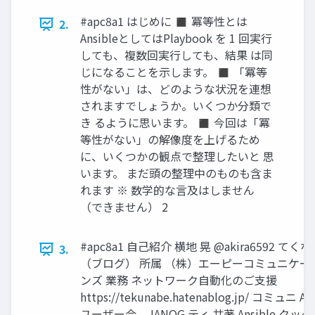
#apc8a1 はじめに ◼ 冪等性とは
2.
AnsibleとしてはPlaybook を 1 回実行
しても、複数回実行しても、結果 は同
じになることを示します。 ◼ 「冪等
性がない」は、どのような状況を連想
されますでしょうか。いくつか分類で
き るように思います。 ◼ 今回は「冪
等性がない」の解像度を上げるため
に、いくつかの観点で整理したいと 思
います。 まだ頭の整理中のものも含ま
れます ※ 数学的な言及はしません
（できません） 2
#apc8a1 自己紹介 横地 晃 @akira6592 てく
3.
（ブログ） 所属 （株）エーピーコミュニケー
ンズ 業務 ネットワーク自動化のご支援
https://tekunabe.hatenablog.jp/ コミュニ Ans
ユーザー会、JANOG ティ 共著 Ansible クッ