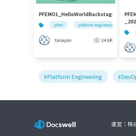
PFEMO1_HelloWorldBackstage_202403
PFE
_202
pfem
platform engineering
bac
tanayan
24.8K
#Platform Engineering
#DevO
運営：株