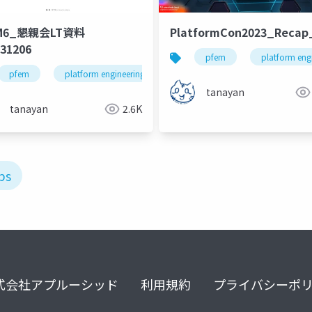
22
M6_懇親会LT資料
PlatformCon2023_Recap
31206
kstage
pfem
platform eng
pfem
platform engineering
tanayan
tanayan
2.6K
ps
式会社アプルーシッド
利用規約
プライバシーポ