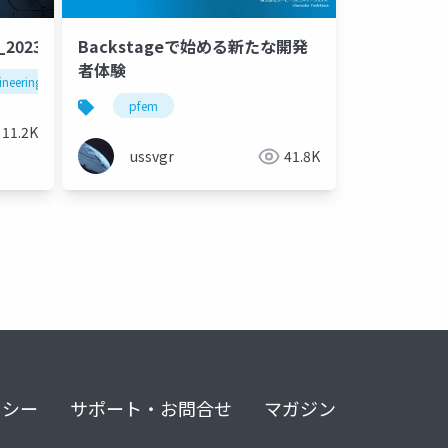
_20230630
Backstageで始める新たな開発
者体験
ineering
pfem
11.2K
ussvgr
41.8K
リシー
サポート・お問合せ
マガジン