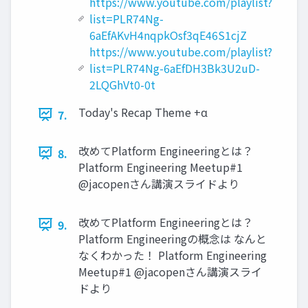
https://www.youtube.com/playlist?
list=PLR74Ng-
6aEfAKvH4nqpkOsf3qE46S1cjZ
https://www.youtube.com/playlist?
list=PLR74Ng-6aEfDH3Bk3U2uD-
2LQGhVt0-0t
Today's Recap Theme +α
7.
改めてPlatform Engineeringとは？
8.
Platform Engineering Meetup#1
@jacopenさん講演スライドより
改めてPlatform Engineeringとは？
9.
Platform Engineeringの概念は なんと
なくわかった！ Platform Engineering
Meetup#1 @jacopenさん講演スライ
ドより