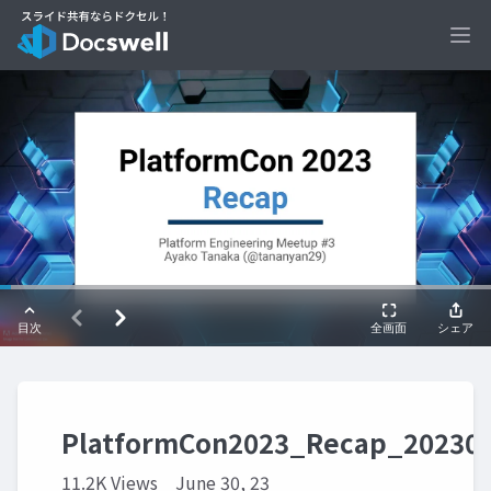
Ope
PlatformCon2023_Recap_20230
11.2K Views
June 30, 23