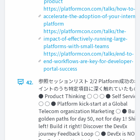
product
https://platformcon.com/talks/how-to-
accelerate-the-adoption-of-your-internal
platform
https://platformcon.com/talks/the-
impact-of-effectively-running-large-
platforms-with-small-teams
https://platformcon.com/talks/end-to-
end-workflows-are-key-for-developer-
portal-success
参照セッションリスト 2/2 Platform成功のポ
42.
イントのうち特定項目に深く触れていたもの
● Product Thinking ○ ○ ○ ● Self Service
○ ○ ● Platform kick-start at a Global
Telecom organization Marketing ○ ● Buil
golden paths for day 50, not for day 1! Shift
left! Build it right! Discover the DevEx
journey Feedback Loop ○ ● DevEx is NOT