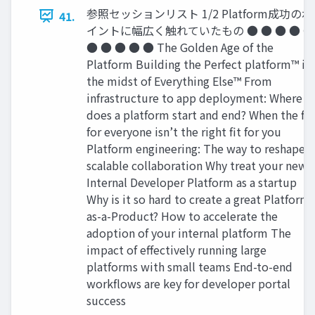
参照セッションリスト 1/2 Platform成功のポ
41.
イントに幅広く触れていたもの ● ● ● ● ●
● ● ● ● ● The Golden Age of the
Platform Building the Perfect platform™ in
the midst of Everything Else™ From
infrastructure to app deployment: Where
does a platform start and end? When the ﬁt
for everyone isn’t the right ﬁt for you
Platform engineering: The way to reshape
scalable collaboration Why treat your new
Internal Developer Platform as a startup
Why is it so hard to create a great Platform-
as-a-Product? How to accelerate the
adoption of your internal platform The
impact of effectively running large
platforms with small teams End-to-end
workﬂows are key for developer portal
success