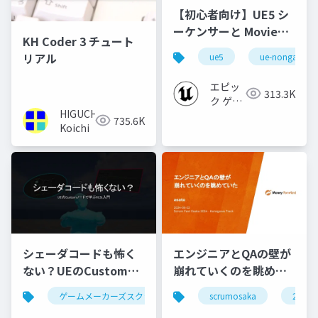
【初心者向け】UE5 シ
ーケンサーと Movie
KH Coder 3 チュート
Render Queue の使い
リアル
ue5
ue-nongame
方【Cinematic Dive
2023】
エピッ
313.3K
ク ゲー
HIGUCHI
ムズ ジ
735.6K
Koichi
ャパン
シェーダコードも怖く
エンジニアとQAの壁が
ない？UEのCustomノ
崩れていくのを眺めて
ードで学ぶHLSL入門
いた #scrumosaka
ゲームメーカーズスクランブル
scrumosaka
ゲーム制作
ue5
2024