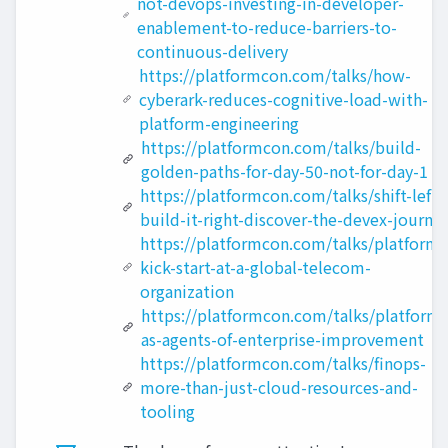
not-devops-investing-in-developer-
enablement-to-reduce-barriers-to-
continuous-delivery
https://platformcon.com/talks/how-
cyberark-reduces-cognitive-load-with-
platform-engineering
https://platformcon.com/talks/build-
golden-paths-for-day-50-not-for-day-1
https://platformcon.com/talks/shift-left-
build-it-right-discover-the-devex-journe
https://platformcon.com/talks/platform-
kick-start-at-a-global-telecom-
organization
https://platformcon.com/talks/platform-
as-agents-of-enterprise-improvement
https://platformcon.com/talks/finops-
more-than-just-cloud-resources-and-
tooling