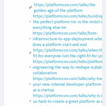
https://platformcon.com/talks/the-
golden-age-of-the-platform
https://platformcon.com/talks/building-
the-perfect-platform-tm-in-the-midst-of-
everything-else-tm
https://platformcon.com/talks/from-
infrastructure-to-app-deployment-where
does-a-platform-start-and-end
https://platformcon.com/talks/when-the
fit-for-everyone-isnt-the-right-fit-for-you
https://platformcon.com/talks/platform-
engineering-the-way-to-reshape-scalable
collaboration
https://platformcon.com/talks/why-treat
your-new-internal-developer-platform-
as-a-startup
https://platformcon.com/talks/why-is-it-
so-hard-to-create-a-great-platform-as-a-