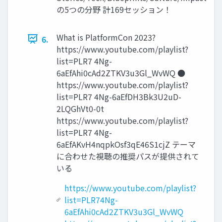
の5つの分野 計169セッション！
What is PlatformCon 2023?
6.
https://www.youtube.com/playlist?
list=PLR7 4Ng-
6aEfAhi0cAd2ZTKV3u3Gl_WvWQ ●
https://www.youtube.com/playlist?
list=PLR7 4Ng-6aEfDH3Bk3U2uD-
2LQGhVt0-0t
https://www.youtube.com/playlist?
list=PLR7 4Ng-
6aEfAKvH4nqpkOsf3qE46S1cjZ テーマ
に合わせた視聴の推奨パスが提供されて
いる
https://www.youtube.com/playlist?
list=PLR74Ng-
6aEfAhi0cAd2ZTKV3u3Gl_WvWQ