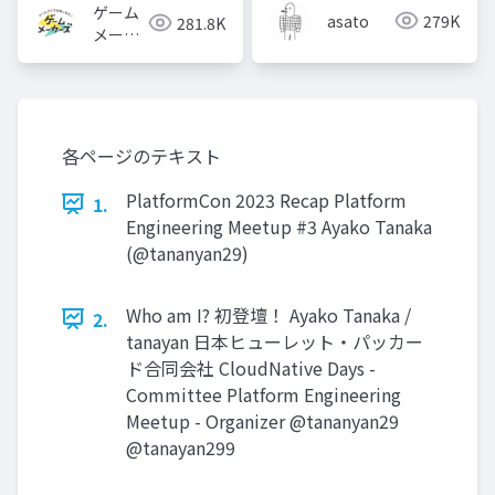
ゲーム
asato
279K
281.8K
メーカ
ーズ
各ページのテキスト
PlatformCon 2023 Recap Platform
1.
Engineering Meetup #3 Ayako Tanaka
(@tananyan29)
Who am I? 初登壇！ Ayako Tanaka /
2.
tanayan 日本ヒューレット・パッカー
ド合同会社 CloudNative Days -
Committee Platform Engineering
Meetup - Organizer @tananyan29
@tanayan299