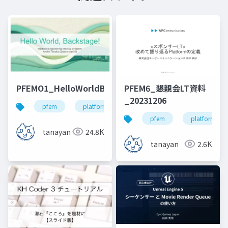
PFEMO1_HelloWorldBackstage_20240322
PFEM6_懇親会LT資料
_20231206
pfem
platform engineering
backstage
pfem
platform eng
tanayan
24.8K
tanayan
2.6K