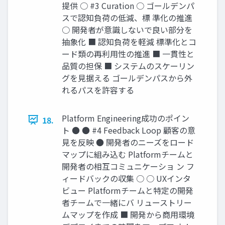
提供 ○ #3 Curation ○ ゴールデンパ
スで認知負荷の低減、標 準化の推進
○ 開発者が意識しないで良い部分を
抽象化 ■ 認知負荷を軽減 標準化とコ
ード類の再利用性の推進 ■ 一貫性と
品質の担保 ■ システムのスケーリン
グを見据える ゴールデンパスから外
れるパスを許容する
Platform Engineering成功のポイン
18.
ト ● ● #4 Feedback Loop 顧客の意
見を反映 ● 開発者のニーズをロード
マップに組み込む Platformチームと
開発者の相互コミュニケーショ ン フ
ィードバックの収集 ○ ○ UXインタ
ビュー Platformチームと特定の開発
者チームで一緒にバ リューストリー
ムマップを作成 ■ 開発から商用環境