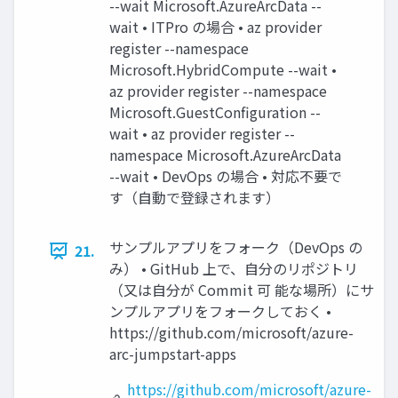
--wait Microsoft.AzureArcData --
wait • ITPro の場合 • az provider
register --namespace
Microsoft.HybridCompute --wait •
az provider register --namespace
Microsoft.GuestConfiguration --
wait • az provider register --
namespace Microsoft.AzureArcData
--wait • DevOps の場合 • 対応不要で
す（自動で登録されます）
サンプルアプリをフォーク（DevOps の
21.
み） • GitHub 上で、自分のリポジトリ
（又は自分が Commit 可 能な場所）にサ
ンプルアプリをフォークしておく •
https://github.com/microsoft/azure-
arc-jumpstart-apps
https://github.com/microsoft/azure-