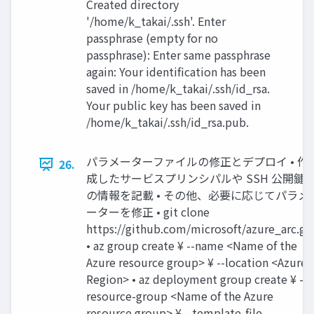
Created directory
'/home/k_takai/.ssh'. Enter
passphrase (empty for no
passphrase): Enter same passphrase
again: Your identification has been
saved in /home/k_takai/.ssh/id_rsa.
Your public key has been saved in
/home/k_takai/.ssh/id_rsa.pub.
パラメーターファイルの修正とデプロイ • 作
26.
成したサービスプリンシパルや SSH 公開鍵
の情報を記載 • その他、必要に応じてパラメ
ーターを修正 • git clone
https://github.com/microsoft/azure_arc.git
• az group create ¥ --name <Name of the
Azure resource group> ¥ --location <Azure
Region> • az deployment group create ¥ --
resource-group <Name of the Azure
resource group> ¥ --template-file