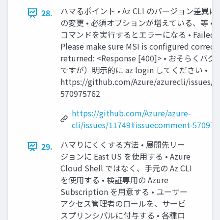
ハマるポイント • Az CLI のバージョン差異によ
28.
の変更 • 必須オプションが増えている、等 • Cloud 
コマンドを実行するとエラーになる • Failed to co
Please make sure MSI is configured correct
returned: <Response [400]> • おそら
ですが）明示的に az login してください •
https://github.com/Azure/azurecli/issues
570975762
https://github.com/Azure/azure-
cli/issues/11749#issuecomment-570975
ハマりにくくする方法 • 展開先リー
29.
ジョンに East US を使用する • Azure
Cloud Shell ではなく、手元の Az CLI
を使用する • 検証専用の Azure
Subscription を用意する • ユーザー
アクセス管理者のロールを、サービ
スプリンシパルに付与する • 各種ロ