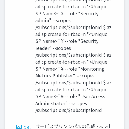
ad sp create-for-rbac -n "<Unique
SP Name>" ¥ --role "Security
admin" --scopes
/subscriptions/$subscriptionId $ az
ad sp create-for-rbac -n "<Unique
SP Name>" ¥ --role "Security
reader" --scopes
/subscriptions/$subscriptionId $ az
ad sp create-for-rbac -n "<Unique
SP Name>" ¥ --role "Monitoring
Metrics Publisher" --scopes
/subscriptions/$subscriptionId $ az
ad sp create-for-rbac -n "<Unique
SP Name>" ¥ --role "User Access
Administrator" --scopes
/subscriptions/$subscriptionId
サービスプリンシパルの作成 • az ad
24.