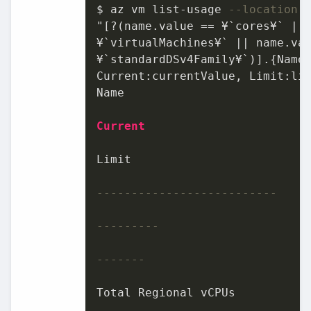
$ az vm list
-
usage 
--location 
"[?(name.value == ¥`cores¥` || 
¥`virtualMachines¥` || name.val
¥`standardDSv4Family¥`)].{Name:
Current:currentValue, Limit:li
Name

Current
Limit

--------------------------
---------
-------
Total Regional vCPUs
