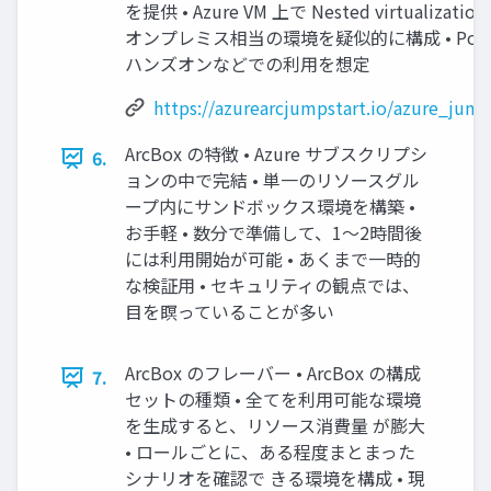
を提供 • Azure VM 上で Nested virtualiza
オンプレミス相当の環境を疑似的に構成 • Po
ハンズオンなどでの利用を想定
https://azurearcjumpstart.io/azure_jump
ArcBox の特徴 • Azure サブスクリプシ
6.
ョンの中で完結 • 単一のリソースグル
ープ内にサンドボックス環境を構築 •
お手軽 • 数分で準備して、1～2時間後
には利用開始が可能 • あくまで一時的
な検証用 • セキュリティの観点では、
目を瞑っていることが多い
ArcBox のフレーバー • ArcBox の構成
7.
セットの種類 • 全てを利用可能な環境
を生成すると、リソース消費量 が膨大
• ロールごとに、ある程度まとまった
シナリオを確認で きる環境を構成 • 現