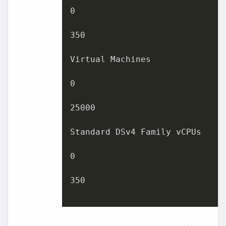
0
350
Virtual Machines

0
25000
Standard DSv4 Family vCPUs

0
350