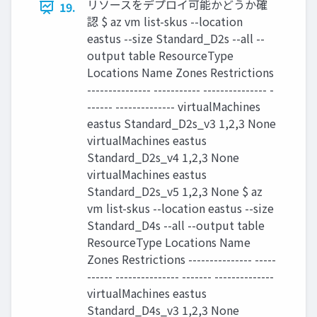
リソースをデプロイ可能かどうか確
19.
認 $ az vm list-skus --location
eastus --size Standard_D2s --all --
output table ResourceType
Locations Name Zones Restrictions
--------------- ----------- --------------- -
------ -------------- virtualMachines
eastus Standard_D2s_v3 1,2,3 None
virtualMachines eastus
Standard_D2s_v4 1,2,3 None
virtualMachines eastus
Standard_D2s_v5 1,2,3 None $ az
vm list-skus --location eastus --size
Standard_D4s --all --output table
ResourceType Locations Name
Zones Restrictions --------------- -----
------ --------------- ------- --------------
virtualMachines eastus
Standard_D4s_v3 1,2,3 None