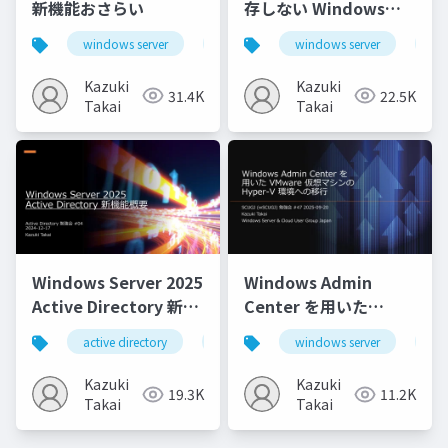
新機能おさらい
存しない Windows
Server Failover
windows server
windows server 2025
windows server
hotpatch
wi
Clustering
Kazuki
Kazuki
31.4K
22.5K
Takai
Takai
Windows Server 2025
Windows Admin
Active Directory 新機
Center を用いた
能概要
VMware 仮想マシンの
active directory
adds
windows server
windows server 2025
wi
Hyper-V 環境への移行
Kazuki
Kazuki
19.3K
11.2K
Takai
Takai