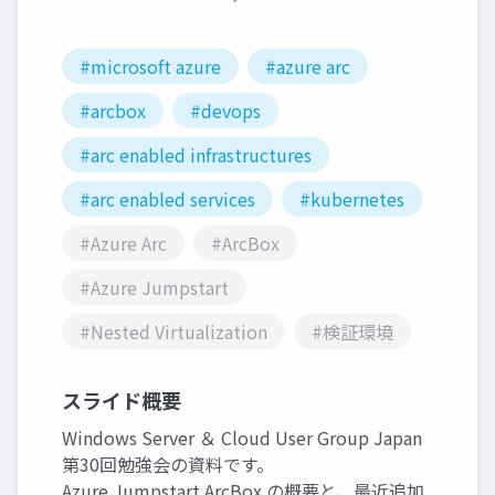
#microsoft azure
#azure arc
#arcbox
#devops
#arc enabled infrastructures
#arc enabled services
#kubernetes
#Azure Arc
#ArcBox
#Azure Jumpstart
#Nested Virtualization
#検証環境
スライド概要
Windows Server ＆ Cloud User Group Japan
第30回勉強会の資料です。
Azure Jumpstart ArcBox の概要と、最近追加