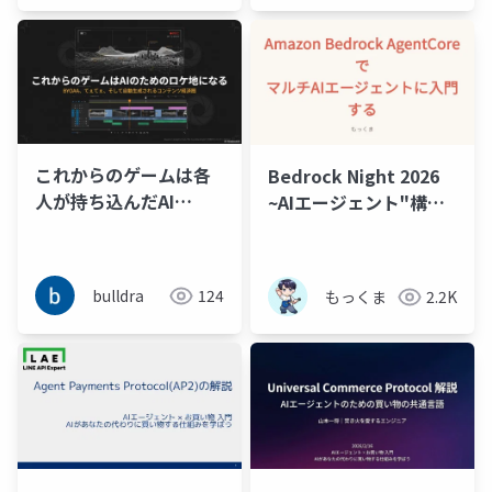
これからのゲームは各
Bedrock Night 2026
人が持ち込んだAI
~AIエージェント"構
Tuber同士のてぇてぇ
築"元年スペシャル！~
やエピソードトークの
Amazon Bedrock
切り抜き動画を生成す
AgentCore でマルチAI
bulldra
124
もっくま
2.2K
るためのロケ地となる
エージェントに入門す
る