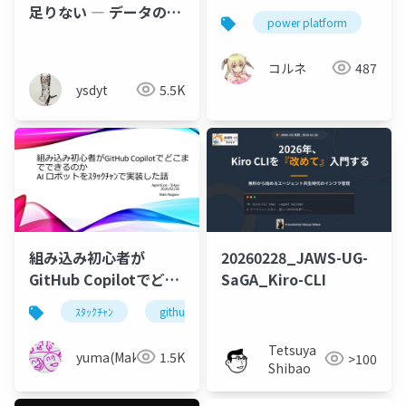
足りない ― データの人
power platform
jp
がプロダクト開発に入
るとき
コルネ
487
ysdyt
5.5K
組み込み初心者が
20260228_JAWS-UG-
GitHub Copilotでどこ
SaGA_Kiro-CLI
までできるのか AI ロボ
ｽﾀｯｸﾁｬﾝ
github copilot
ットをｽﾀｯｸﾁｬﾝで実装し
た話
Tetsuya
yuma(Maki)
1.5K
>100
Shibao