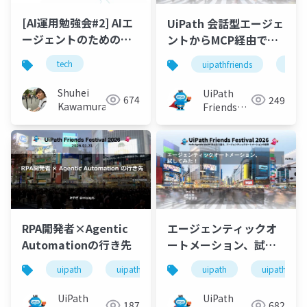
[AI運用勉強会#2] AIエ
UiPath 会話型エージェ
ージェントのための共
ントからMCP経由で
通窓口 - 増えゆくMCP
kintoneを操作してみ
tech
uipathfriends
uipa
Serverをどう管理する
る
か？ -
Shuhei
UiPath
674
249
Kawamura
Friends
[公式]
RPA開発者×Agentic
エージェンティックオ
Automationの行き先
ートメーション、試し
てみた！
uipath
uipathfriends
uipath
uipathfrien
UiPath
UiPath
187
682