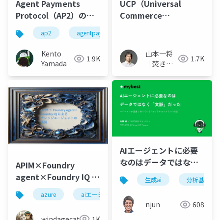
UCP（Universal
Agent Payments
Commerce
Protocol（AP2）の解
Protocol）の解説
説
ap2
agentpaymentsprotocol
google cloud
山本一将
Kento
1.7K
1.9K
｜焚き火
Yamada
を愛する
エンジニ
ア
AIエージェントに必要
なのはデータではなく
APIM×Foundry
文脈だった
agent×Foundry IQ に
生成ai
分析基盤
よるナレッジエージェ
azure
aiエージェント
microsoft foundry
ントの実装
njun
608
windagecat
1K