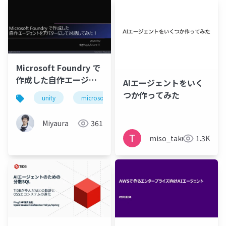
Microsoft Foundry で
作成した自作エージェ
AIエージェントをいく
ントをアバターにして
つか作ってみた
unity
microsoftfoundry
azure
対話してみた！
Miyaura
361
miso_taku
1.3K