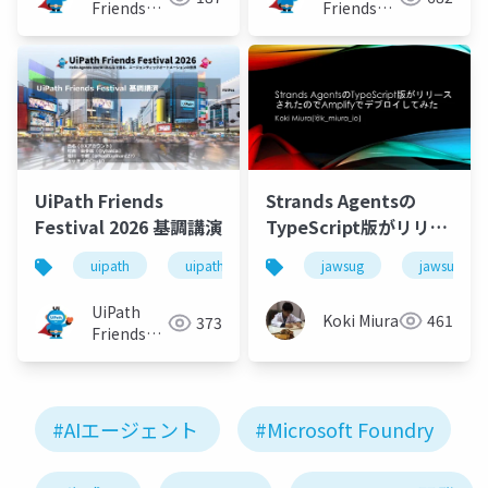
Friends
Friends
[公式]
[公式]
UiPath Friends
Strands Agentsの
Festival 2026 基調講演
TypeScript版がリリー
スされたのでAmplify
uipath
uipathfriends
jawsug
jawsug_na
でデプロイしてみた
UiPath
Koki Miura
461
373
Friends
[公式]
#AIエージェント
#Microsoft Foundry