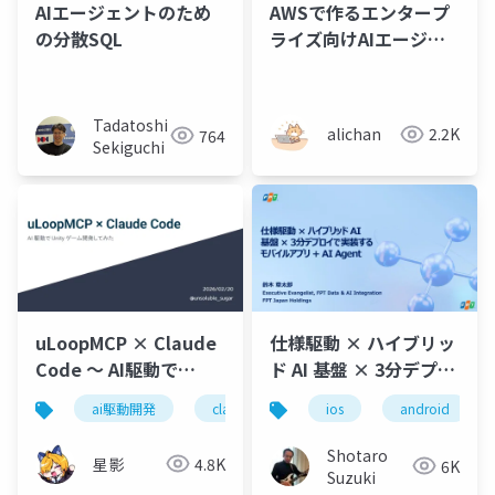
AIエージェントのため
AWSで作るエンタープ
の分散SQL
ライズ向けAIエージェ
ント
Tadatoshi
alichan
2.2K
764
Sekiguchi
uLoopMCP × Claude
仕様駆動 × ハイブリッ
Code 〜 AI駆動で
ド AI 基盤 × 3分デプロ
Unityゲーム開発してみ
イで実装するモバイル
ai駆動開発
claude code
ios
unity
android
バイブコ
た
アプリ + AI Agent
Shotaro
星影
4.8K
6K
Suzuki