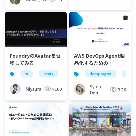
FoundryのAvatarを召
AWS DevOps Agent製
喚してみる
品化するための
LLMOps
xr
aimtg
microsoftfoundry
devopsagent
unity
llmo
Syoitu
Miyaura
>100
3.2K
Den