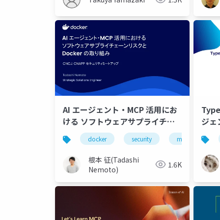
AI エージェント・MCP 活用にお
Typ
ける ソフトウェアサプライチェ
ジ
ーンリスクと Docker の取り組み
を選
docker
security
mcp
co
根本 征(Tadashi
1.6K
Nemoto)