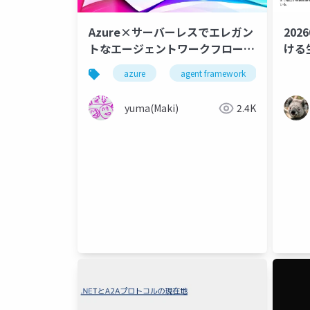
Azure×サーバーレスでエレガン
202
トなエージェントワークフローが
ける
構築できることを君たちはまだ知
で使
azure
agent framework
ai agen
らない
yuma(Maki)
2.4K