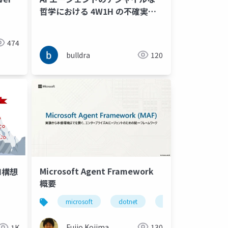
哲学における 4W1H の不確実性
コーンの削減と Why 付きコマン
ドパターンによる振る舞い制御の
474
検討
bulldra
120
Microsoft Agent Framework
I構想
概要
microsoft
dotnet
.net
ai
Fujio Kojima
130
1K