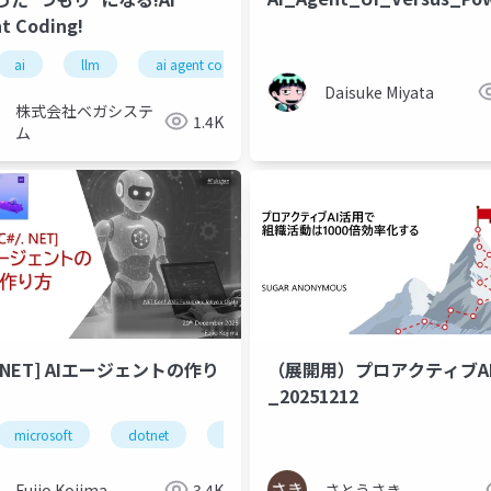
t Coding!
ai
llm
ai agent codoing
Daisuke Miyata
株式会社ベガシステ
1.4K
ム
. NET] AIエージェントの作り
（展開用）プロアクティブA
_20251212
da durable functions
microsoft
dotnet
netapp ontap
.net
ai
生成ai
ai agent
Fujio Kojima
3.4K
さとうさき