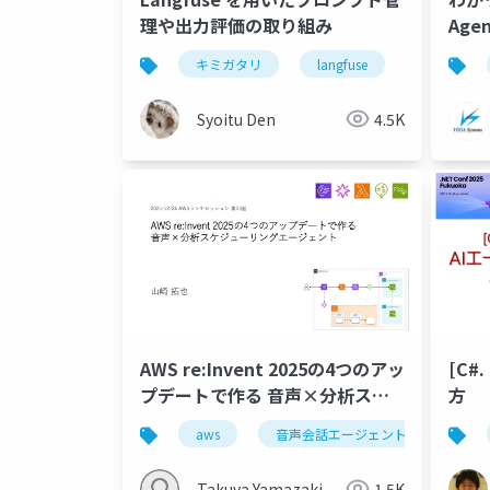
理や出力評価の取り組み
Agen
キミガタリ
langfuse
Syoitu Den
4.5K
AWS re:Invent 2025の4つのアッ
[C#
プデートで作る 音声×分析スケ
方
ジューリングエージェント
aws
音声会話エージェント
lamb
Takuya Yamazaki
1.5K