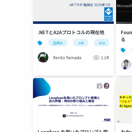
Fou
.NETとA2Aプロトコルの現在地
る
生成ai
.net
a2a
マイク
Kento Yamada
1.1K
Langfuse を用いたプロンプト管
わか