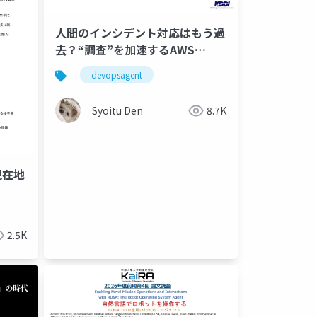
人間のインシデント対応はもう過
去？“調査”を加速するAWS
DevOps Agent
devopsagent
Syoitu Den
8.7K
現在地
2.5K