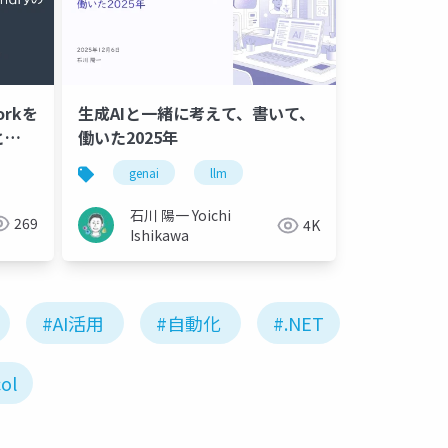
orkを
生成AIと一緒に考えて、書いて、
と
働いた2025年
イブリ
genai
llm
石川 陽一 Yoichi
269
4K
Ishikawa
#AI活用
#自動化
#.NET
ol