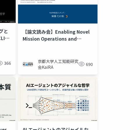
ングと
【論文読み会】Enabling Novel
LI神
Mission Operations and
る預言
Interactions with ROSA: The
Robot Operating System
Agent
京都大学人工知能研究
366
690
会KaiRA
wer
AI エージェントのアジャイルな