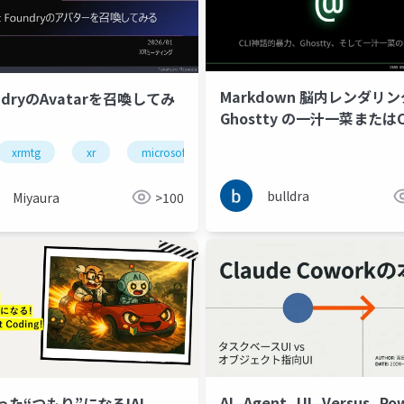
Markdown 脳内レンダリ
ndryのAvatarを召喚してみ
Ghostty の一汁一菜またはC
ロサービス
kubernetes
aiエージェント
a2aプロトコル
話的暴力と抽象性を許容す
xrmtg
xr
microsoftfoundry
ai
agent
書の時代
bulldra
Miyaura
>100
AI_Agent_UI_Versus_Po
った“つもり”になる!AI