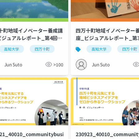
十町地域イノベーター養成講
四万十町地域イノベーター
ビジュアルレポート_第4回
座_ビジュアルレポート_第
1022
ス
高知大学
四万十町
高知大学
四万十町
Jun Suto
>100
Jun Suto
21_40010_communitybusiness_workshop_vol.2
230923_40010_communit