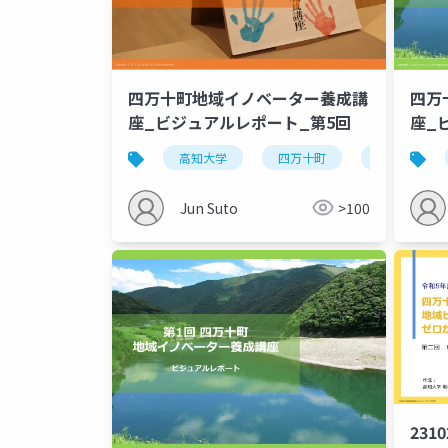
四万十町地域イノベーター養成講
四万
座_ビジュアルレポート_第5回
座_
2017
高知大学
四万十町
地域ビジネ
Jun Suto
>100
2310