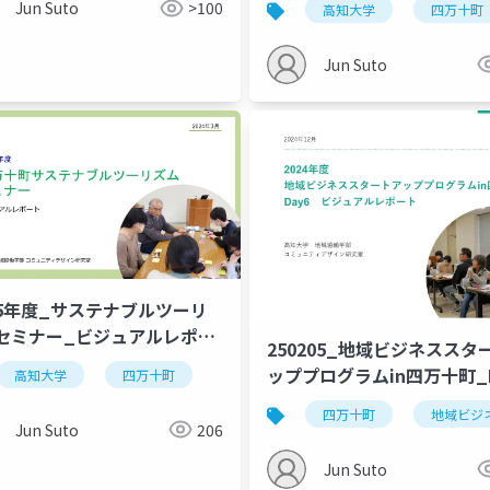
Jun Suto
>100
高知大学
四万十町
Jun Suto
5年度_サステナブルツーリ
セミナー_ビジュアルレポー
250205_地域ビジネススタ
公開用)
ッププログラムin四万十町_D
高知大学
四万十町
四万十町
地域ビジ
Jun Suto
206
Jun Suto