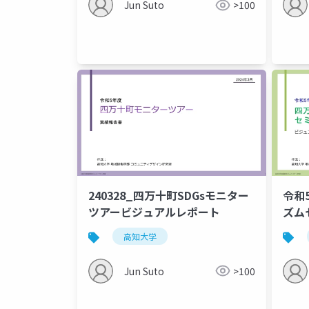
Jun Suto
>100
240328_四万十町SDGsモニター
令和
ツアービジュアルレポート
ズム
ト(
高知大学
Jun Suto
>100