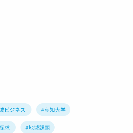
地域ビジネス
#高知大学
探求
#地域課題