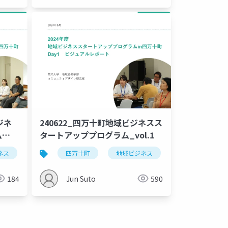
ジネ
240622_四万十町地域ビジネスス
ム
タートアッププログラム_vol.1
ネス
高知大学
四万十町
ローカルビジネス
地域ビジネス
高知大学
184
Jun Suto
590