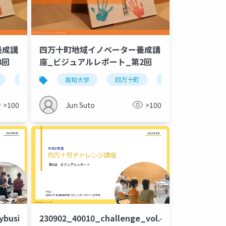
養成講
四万十町地域イノベーター養成講
3回
座_ビジュアルレポート_第2回
地域ビジネス
高知大学
四万十町
ローカルビジネス
>100
Jun Suto
>100
ybusiness_workshop_vol.1
230902_40010_challenge_vol.4