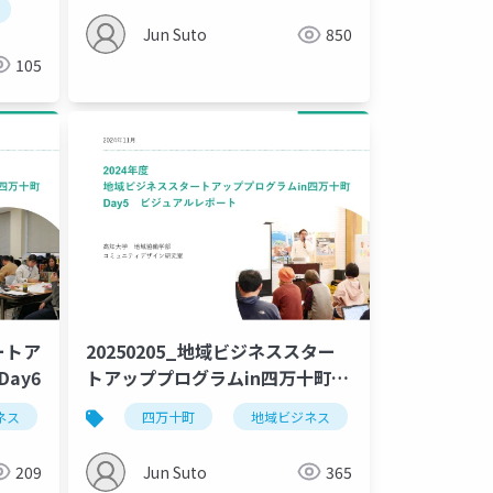
Jun Suto
850
105
ートア
20250205_地域ビジネススター
ay6
トアッププログラムin四万十町
_Day5
ネス
高知大学
四万十町
ローカルビジネス
地域ビジネス
高知大学
209
Jun Suto
365