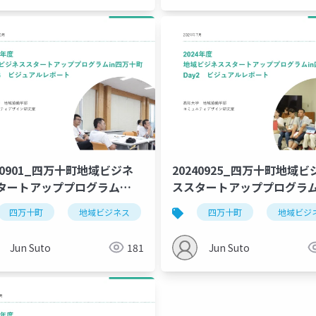
40901_四万十町地域ビジネ
20240925_四万十町地域ビ
タートアッププログラム
ススタートアッププログラ
l.3_公開用
_vol.2_公開用
学
四万十町
ローカルビジネス
地域ビジネス
高知大学
四万十町
ローカルビジネス
地域ビジ
Jun Suto
181
Jun Suto