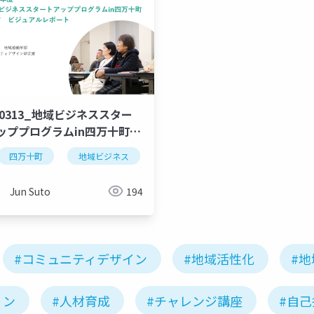
50313_地域ビジネススター
ッププログラムin四万十町
y7_修正
学
四万十町
ローカルビジネス
地域ビジネス
高知大学
ローカルビジネス
Jun Suto
194
#コミュニティデザイン
#地域活性化
#
ョン
#人材育成
#チャレンジ講座
#自己