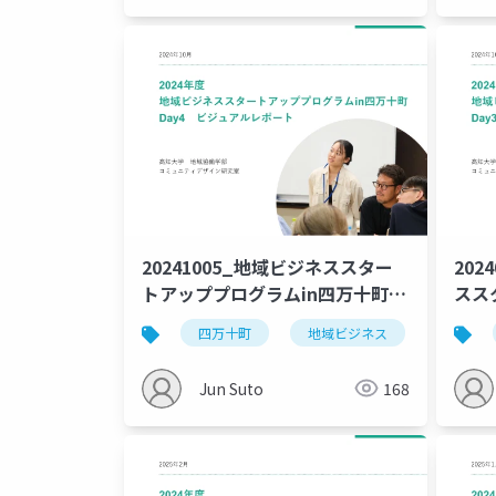
20241005_地域ビジネススター
202
トアッププログラムin四万十町
スス
_Day4
_vo
四万十町
地域ビジネス
高知大
Jun Suto
168