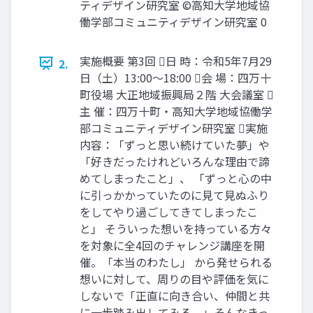
ティデザイン研究室 ©高知大学地域協
働学部コミュニティデザイン研究室 0
実施概要 第3回 日 時：令和5年7月29
2.
日（土）13:00〜18:00 会 場：四万十
町役場 大正地域振興局２階 大会議室 
主 催：四万十町・高知大学地域協働学
部コミュニティデザイン研究室 実施
内容：「ずっと思い続けていた夢」や
「好きだったけれどいろんな理由で諦
めてしまったこと」、 「ずっと心の中
に引っかかっていたのに見て見ぬふり
をしてやり過ごしてきてしまったこ
と」 そういった想いを持っている方々
を対象に全4回のチャレンジ講座を開
催。「本当のわたし」 から発せられる
想いに対して、周りの目や評価を気に
しないで「正直に向き合い、仲間と共
に一歩踏み出してみる。」そんなきっ