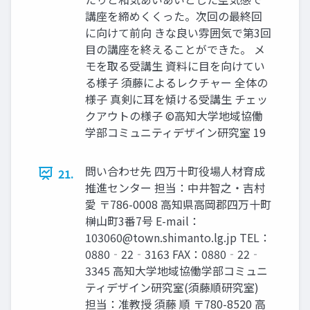
講座を締めくくった。次回の最終回
に向けて前向 きな良い雰囲気で第3回
目の講座を終えることができた。 メ
モを取る受講生 資料に目を向けてい
る様子 須藤によるレクチャー 全体の
様子 真剣に耳を傾ける受講生 チェッ
クアウトの様子 ©高知大学地域協働
学部コミュニティデザイン研究室 19
問い合わせ先 四万十町役場人材育成
21.
推進センター 担当：中井智之・吉村
愛 〒786-0008 高知県高岡郡四万十町
榊山町3番7号 E-mail：
103060@town.shimanto.lg.jp
TEL：
0880‐22‐3163 FAX：0880‐22‐
3345 高知大学地域協働学部コミュニ
ティデザイン研究室(須藤順研究室)
担当：准教授 須藤 順 〒780-8520 高