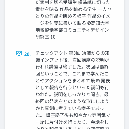
だ素材を切る受講生 模造紙に切った
素材を貼る 作品を眺める学生 一人ひ
とりの作品を眺める様子 作品のイメ
ージを付箋に書いて貼る ©高知大学
地域協働学部コミュニティデザイン
研究室 18
チェックアウト 第3回 須藤からの知
20.
識インプット後、次回講座の説明が
行われ講座は終了した。次回は最終
回ということで、これまで学んだこ
とやアクションをまとめて最 終発表
として報告を行うといった説明も行
われた。説明をしっかりと聞き、最
終回の発表をどのような形にしよう
かと真剣に考えている様子であっ
た。 講座終了後も和やかな雰囲気で
一緒に片付けを行ったり、会話をし
たりと和気あいあいとした空気感で