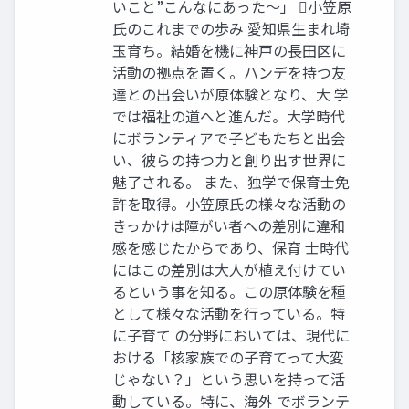
いこと”こんなにあった〜」 小笠原
氏のこれまでの歩み 愛知県生まれ埼
玉育ち。結婚を機に神戸の長田区に
活動の拠点を置く。ハンデを持つ友
達との出会いが原体験となり、大 学
では福祉の道へと進んだ。大学時代
にボランティアで子どもたちと出会
い、彼らの持つ力と創り出す世界に
魅了される。 また、独学で保育士免
許を取得。小笠原氏の様々な活動の
きっかけは障がい者への差別に違和
感を感じたからであり、保育 士時代
にはこの差別は大人が植え付けてい
るという事を知る。この原体験を種
として様々な活動を行っている。特
に子育て の分野においては、現代に
おける「核家族での子育てって大変
じゃない？」という思いを持って活
動している。特に、海外 でボランテ