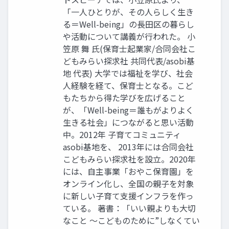
「一人ひとりが、その人らしく生き
る＝Well-being」の長田区の暮らし
や活動について講義が行われた。 小
笠原 舞 氏(保育士起業家/合同会社こ
どもみらい探求社 共同代表/asobi基
地 代表) 大学では福祉を学び、社会
人経験を経て、保育士となる。こど
もたちから得た学びを広げること
が、「Well-being＝誰もがよりよく
生きる社会」につながると思い活動
中。2012年 子育てコミュニティ
asobi基地を、 2013年には合同会社
こどもみらい探求社を設立。2020年
には、自主事業「おやこ保育園」を
オンライン化し、全国の親子を対象
に新しい子育て支援インフラを作っ
ている。 著書：「いい親よりも大切
なこと 〜こどものために”しなくてい