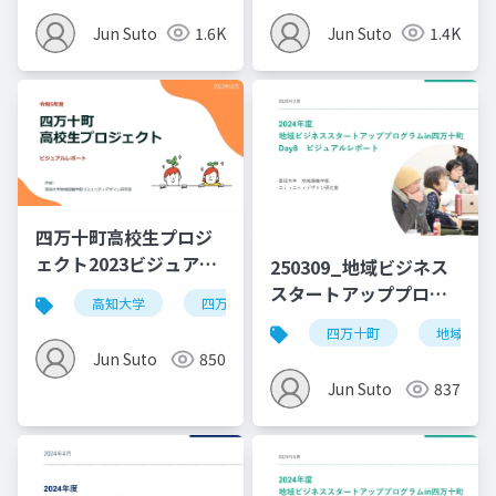
Jun Suto
1.6K
Jun Suto
1.4K
四万十町高校生プロジ
ェクト2023ビジュアル
250309_地域ビジネス
レポート
スタートアッププログ
高知大学
四万十町
ラムin四万十町
四万十町
地域ビジ
_Day8_0310修正
Jun Suto
850
Jun Suto
837