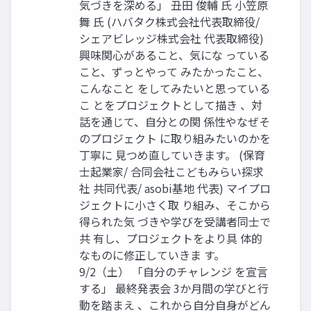
気づきを深める」 丑田 俊輔 氏 小笠原
舞 氏 (ハバタク株式会社代表取締役/
シェアビレッジ株式会社 代表取締役)
興味関心があること、気にな っている
こと、ずっとやって みたかったこと、
こんなこと をしてみたいと思っている
こ とをプロジェクトとして描き 、対
話を通じて、自分との関 係性やなぜそ
のプロジェクト に取り組みたいのかを
丁寧に 見つめ直していきます。 (保育
士起業家/ 合同会社こどもみらい探求
社 共同代表/ asobi基地 代表) マイプロ
ジェクトに小さく取 り組み、そこから
得られた気 づきや学びを受講者同士で
共 有し、プロジェクトをより具 体的
なものに修正していきま す。
9/2（土） 「自分のチャレンジ を宣言
する」 最終発表会 3か月間の学びと行
動を踏まえ 、これから自分自身がどん