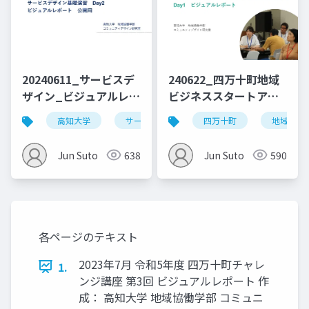
20240611_サービスデ
240622_四万十町地域
ザイン_ビジュアルレポ
ビジネススタートアッ
ート_Day2_公開用
ププログラム_vol.1
高知大学
サービスデザイン
四万十町
デザイン思考
地域ビジ
Jun Suto
638
Jun Suto
590
各ページのテキスト
2023年7月 令和5年度 四万十町チャレ
1.
ンジ講座 第3回 ビジュアルレポート 作
成： 高知大学 地域協働学部 コミュニ