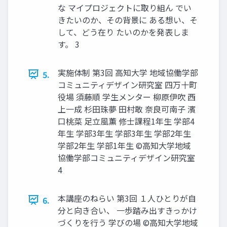
な マイプロジェクトに取り組ん でい
きたいのか、その背景に ある想い、そ
して、どう在り たいのかを発表しま
す。 3
実施体制 第3回 高知大学 地域協働学部
5.
コミュニティデザイン研究室 四万十町
役場 須藤順 学生メンター 柳原伊吹 西
上一成 杉田珠夢 田村敢 奈良可南子 濱
口桃菜 足立風薫 修士課程1年生 学部4
年生 学部3年生 学部3年生 学部2年生
学部2年生 学部1年生 ©高知大学地域
協働学部コミュニティデザイン研究室
4
本講座のねらい 第3回 １人ひとりが自
6.
分と向き合い、 一歩踏み出すきっかけ
づくりを行う 学びの場 ©高知大学地域