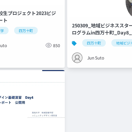
校生プロジェクト2023ビジ
ート
250309_地域ビジネスス
大学
四万十町
ログラムin四万十町_Day8_
四万十町
地域ビジ
Suto
850
Jun Suto