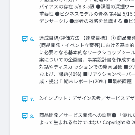
バイアスの存在 5/8 3-5限 ●課題の深
重要性 ●ビジネスモデルの骨格 第4回 5/15
デンサークル ●弱者の戦略を意識する ●ビジネスモデル図
達成目標/評価方法 【達成目標】 ① 商品
6.
(商品開発・イベント立案等)における基本
に必要となる基本的なワークショップツール
案についての企画書、事業設計書を作成する 
対話やディスカ ッションでの発言回数 ■
および、課題(40%) ■リアクションペ
成・提出  期末レポート(20%) ■最終課題（企画書） Co
2.インプット：デザイン思考／サービスデザイン思考とは Co
7.
商品開発／サービス開発への誤解❶ 「優れ
8.
よって生まれるわけではない Copyright © 2024 Ju