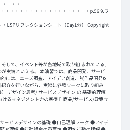
・・・・・
・・・・・ ・・・・・・・・・・・・・p.56 9.ワ
Pリフレクションシート（Day1分） Copyright
、そして、イベント等が各地域で取り組 まれている。
のが実情といえる。 本演習では、商品開発、サービ
体的には、ニーズ調査、アイデア創造、試作品開発&
例紹介を行いながら、実際に各種ワークに取り組み
 デザイン思考/ サービスデザイン の 基礎的理解
/政策立案 におけるマネジメント力の獲得  商品/サービス/政策立
ング/サービスデザインの基礎 ●自己理解ワーク ●アイデ
た顧客理解 ●行動観察の重要性 ●顧客行動の理解 ●