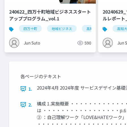
240622_四万十町地域ビジネススタート
202406
アッププログラム_vol.1
ルレポート_
四万十町
地域ビジネス
高知大学
ローカ
高知
Jun Suto
590
Jun 
各ページのテキスト
2024年4月 2024年度 サービスデザイン
1.
構成 1.実施概要 ・・・・・・・・・・・
2.
は ・・・・・・・・・・・・・・・・・p.6 
② ：自己理解ワーク「LOVE&HATEワーク
・・・・・・・・・・・・・・・・・・・・・