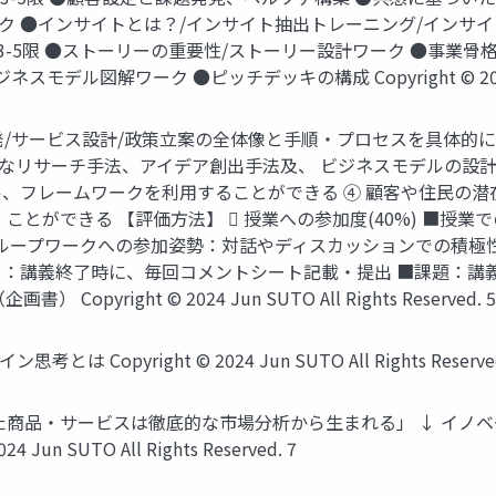
掘ワーク ●インサイトとは？/インサイト抽出トレーニング/イン
 3-5限 ●ストーリーの重要性/ストーリー設計ワーク ●事業骨格設計
解ワーク ●ピッチデッキの構成 Copyright © 2024 Jun SUT
開発/サービス設計/政策立案の全体像と手順・プロセスを具体的
的なリサーチ手法、アイデア創出手法及、 ビジネスモデルの設計
、フレームワークを利用することができる ④ 顧客や住民の
ことができる 【評価方法】  授業への参加度(40%) ■授
グループワークへの参加姿勢：対話やディスカッションでの積極性
ーパー：講義終了時に、毎回コメントシート記載・提出 ■課題：
pyright © 2024 Jun SUTO All Rights Reserved. 5
pyright © 2024 Jun SUTO All Rights Reserve
た商品・サービスは徹底的な市場分析から生まれる」 ↓ イノ
n SUTO All Rights Reserved. 7