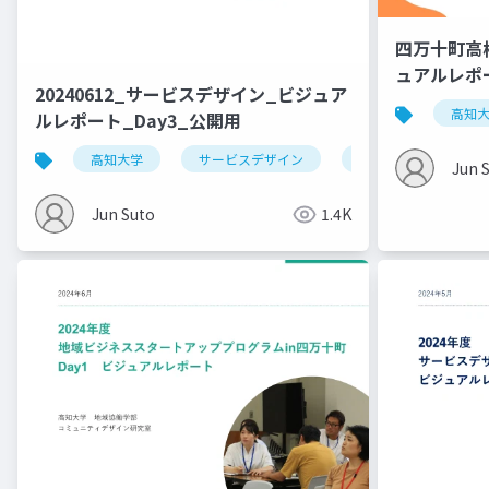
四万十町高
ュアルレポ
20240612_サービスデザイン_ビジュア
高知
ルレポート_Day3_公開用
高知大学
サービスデザイン
デザイン思考
Jun 
Jun Suto
1.4K