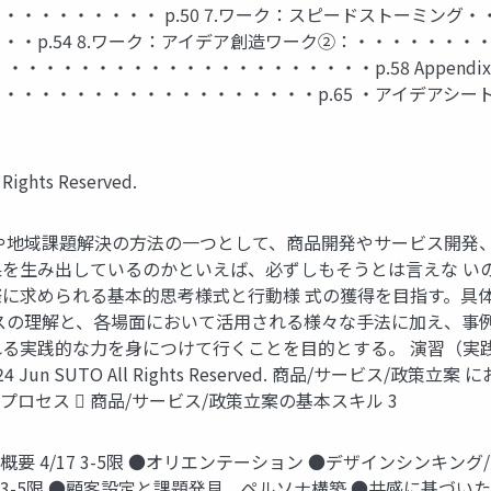
・・・・・・・・ p.50 7.ワーク：スピードストーミング・
p.54 8.ワーク：アイデア創造ワーク②：・・・・・・・・・
・・・・・・・・・・・・・・・・・・・・p.58 Appendix
・・・・・・・・・・・・・・・p.65 ・アイデアシート ・LS
ights Reserved.
や地域課題解決の方法の一つとして、商品開発やサービス開発
を生み出しているのかといえば、必ずしもそうとは言えな い
に求められる基本的思考様式と行動様 式の獲得を目指す。具
スの理解と、各場面において活用される様々な手法に加え、事
実践的な力を身につけて行くことを目的とする。 演習（実践）
24 Jun SUTO All Rights Reserved. 商品/サービス
プロセス  商品/サービス/政策立案の基本スキル 3
授業概要 4/17 3-5限 ●オリエンテーション ●デザインシンキ
4 3-5限 ●顧客設定と課題発見、ペルソナ構築 ●共感に基づい