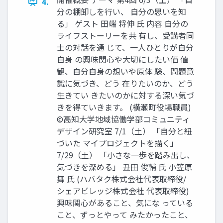
4.
分の棚卸しを行い、 自分の思いを知
る」 ゲスト 田端 将伸 氏 内容 自分の
ライフストーリーを共 有し、受講者同
士の対話を通 じて、一人ひとりが自分
自身 の興味関心や大切にしたい価 値
観、自分自身の想いや原体 験、問題意
識に気づき、どう 在りたいのか、どう
生きてい きたいのかに対する深い気づ
きを得ていきます。 (横瀬町役場職員)
©高知大学地域協働学部コミュニティ
デザイン研究室 7/1（土） 「自分と紐
づいた マイプロジェクトを描く」
7/29（土） 「小さな一歩を踏み出し、
気づきを深める」 丑田 俊輔 氏 小笠原
舞 氏 (ハバタク株式会社代表取締役/
シェアビレッジ株式会社 代表取締役)
興味関心があること、気にな っている
こと、ずっとやって みたかったこと、