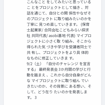
こんなこと をしてみたいと思っている
こ とをプロジェクトとして描き 、対
話を通じて、自分との関 係性やなぜそ
のプロジェクト に取り組みたいのかを
丁寧に 見つめ直していきます。 (保育
士起業家/ 合同会社こどもみらい探求
社 共同代表/ asobi基地 代表) マイプロ
ジェクトに小さく取 り組み、そこから
得られた気 づきや学びを受講者同士で
共 有し、プロジェクトをより具 体的
なものに修正していきま す。
9/2（土） 「自分のチャレンジ を宣言
する」 最終発表会 3か月間の学びと行
動を踏まえ 、これから自分自身がどん
な マイプロジェクトに取り組ん でい
きたいのか、その背景に ある想い、そ
して、どう在り たいのかを発表しま
す。 3