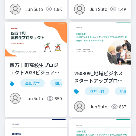
Jun Suto
1.6K
Jun Suto
1.4K
四万十町高校生プロジ
ェクト2023ビジュアル
250309_地域ビジネス
レポート
スタートアッププログ
高知大学
四万十町
ラムin四万十町
四万十町
地域ビジ
_Day8_0310修正
Jun Suto
850
Jun Suto
837