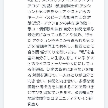
アログ（対話） 参加者同士の アクシ
ョンと気づきをシェア ゲストからの
キーノートスピーチ 参加者同士の 対
話 近況・アクションの共有 原体験・
想い・価値観の共有 自分と仲間を知る
最近気になっていることや悩み、行っ
た アクションやそこから得られた気づ
きを 受講者同士で共有し、相互に支え
合う関 係づくりを行います。 "私”を主
語に自分らしい生き方をしている ゲス
トのライフストーリーや大切にしてい
る価値観、活動の背景にある想いを知
る 対話を通じて、一人ひとりが自分と
向き 合い、仲間と向き合い、多様な価
値観や 考え方を共有することで気づき
と学びを 深めていきます。 ©高知大学
地域協働学部コミュニティデザイン研
究室 6