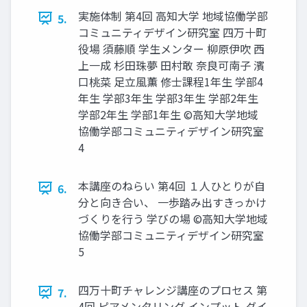
実施体制 第4回 高知大学 地域協働学部
5.
コミュニティデザイン研究室 四万十町
役場 須藤順 学生メンター 柳原伊吹 西
上一成 杉田珠夢 田村敢 奈良可南子 濱
口桃菜 足立風薫 修士課程1年生 学部4
年生 学部3年生 学部3年生 学部2年生
学部2年生 学部1年生 ©高知大学地域
協働学部コミュニティデザイン研究室
4
本講座のねらい 第4回 １人ひとりが自
6.
分と向き合い、 一歩踏み出すきっかけ
づくりを行う 学びの場 ©高知大学地域
協働学部コミュニティデザイン研究室
5
四万十町チャレンジ講座のプロセス 第
7.
4回 ピアメンタリング インプット ダイ