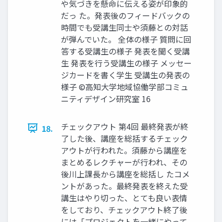
や気づきを懸命に伝える姿が印象的
だっ た。発表後のフィードバックの
時間でも受講生同士や須藤との対話
が弾んでいた。 全体の様子 質問に回
答する受講生の様子 発表を聞く受講
生 発表を行う受講生の様子 メッセー
ジカードを書く学生 受講生の発表の
様子 ©高知大学地域協働学部コミュ
ニティデザイン研究室 16
チェックアウト 第4回 最終発表が終
18.
了した後、講座を総括するチェック
アウトが行われた。須藤から講座を
まとめるレクチャーが行われ、その
後川上課長から講座を総括し たコメ
ントがあった。最終発表を終えた受
講生はやり切った、とても良い表情
をしており、チェックアウト終了後
には「プロジェクトを一緒にやって