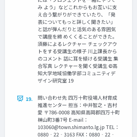
み よう」などこれからもお互いに支
え合う繋がりができていたり、「発
表についてもっと詳しく聞きたい」
と話が弾んだりと活気のある雰囲気
で講座を締 めくくることができた。
須藤によるレクチャー チェックアウ
トをする受講生の様子 川上課長から
のコメント 話に耳を傾ける受講生 集
合写真 レクチャーを聞く受講生 ©高
知大学地域協働学部コミュニティデ
ザイン研究室 19
問い合わせ先 四万十町役場人材育成
19.
推進センター 担当：中井智之・吉村
愛 〒786-0008 高知県高岡郡四万十町
榊山町3番7号 E-mail：
103060@town.shimanto.lg.jp
TEL：
0880‐22‐3163 FAX：0880‐22‐