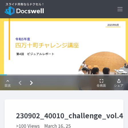
Ope
230902_40010_challenge_vol.4
>100 Views
March 16, 25