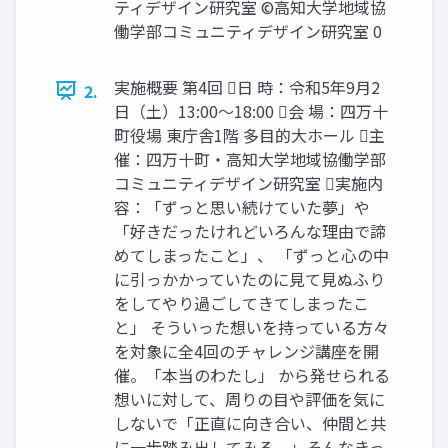
ティデザイン研究室 ©高知大学地域協
働学部コミュニティデザイン研究室 0
実施概要 第4回 日 時：令和5年9月2
2.
日（土）13:00〜18:00 会 場：四万十
町役場 東庁舎1階 多目的大ホール 主
催：四万十町・高知大学地域協働学部
コミュニティデザイン研究室 実施内
容：「ずっと思い続けていた夢」や
「好きだったけれどいろんな理由で諦
めてしまったこと」、 「ずっと心の中
に引っかかっていたのに見て見ぬふり
をしてやり過ごしてきてしまったこ
と」 そういった想いを持っている方々
を対象に全4回のチャレンジ講座を開
催。「本当のわたし」 から発せられる
想いに対して、周りの目や評価を気に
しないで「正直に向き合い、仲間と共
に一歩踏み出してみる。」そんなきっ