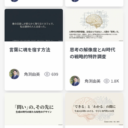
言葉に魂を宿す方法
思考の解像度とAI時代
の戦略的特許調査
角渕由英
699
角渕由英
1.8K