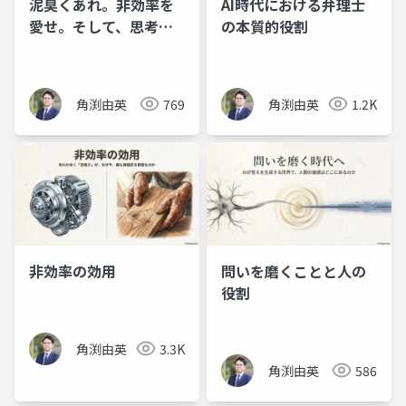
泥臭くあれ。非効率を
AI時代における弁理士
愛せ。そして、思考し
の本質的役割
続けろ。
角渕由英
769
角渕由英
1.2K
非効率の効用
問いを磨くことと人の
役割
角渕由英
3.3K
角渕由英
586