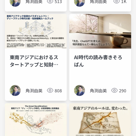
角渕由英
513
角渕由英
1K
東南アジアにおけるス
AI時代の読み書きそろ
タートアップと知財戦
ばん
略
角渕由英
808
角渕由英
290