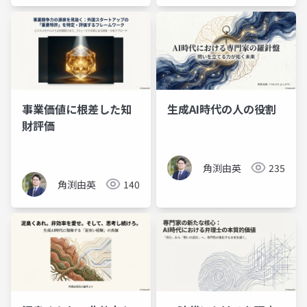
事業価値に根差した知
生成AI時代の人の役割
財評価
角渕由英
235
角渕由英
140