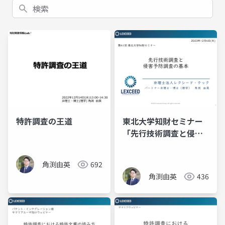
検索
特許調査の王道
東北大学知財セミナー
「先行技術調査と侵害
予防調査の基本」
角渕由英
692
角渕由英
436