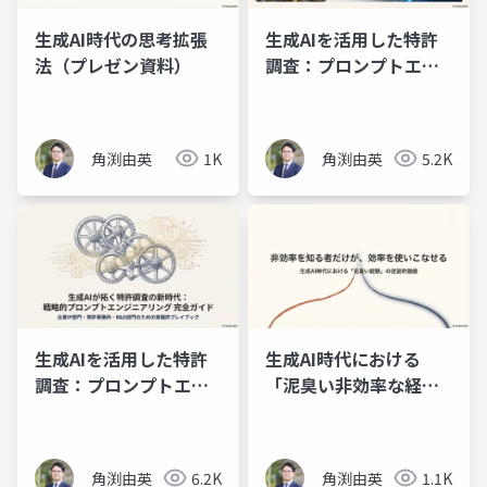
生成AI時代の思考拡張
生成AIを活用した特許
法（プレゼン資料）
調査：プロンプトエン
ジニアリングの理論と
実践（プレゼン資料）
角渕由英
1K
角渕由英
5.2K
生成AIを活用した特許
生成AI時代における
調査：プロンプトエン
「泥臭い非効率な経
ジニアリングの理論と
験」の逆説的価値（ス
実践（スライド資料）
ライド資料）
角渕由英
6.2K
角渕由英
1.1K