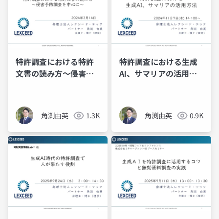
特許調査における特許
特許調査における生成
文書の読み方～侵害予
AI、サマリアの活用方
防調査を中心に～
法
角渕由英
1.3K
角渕由英
0.9K