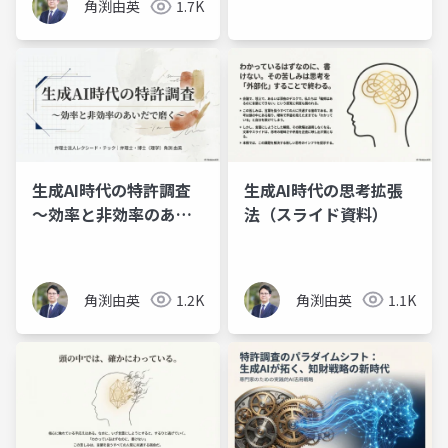
角渕由英
1.7K
生成AI時代の特許調査
生成AI時代の思考拡張
～効率と非効率のあい
法（スライド資料）
だで磨く～（スライド
資料） (2)
角渕由英
1.2K
角渕由英
1.1K