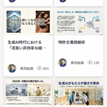
生成AI時代における
特許文書読解術
「泥臭い非効率な経
験」の逆説的価値（プ
レゼン資料）
角渕由英
150
角渕由英
843