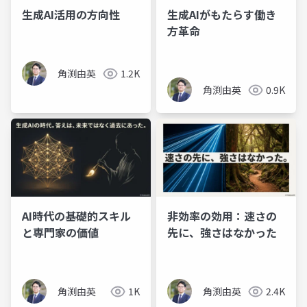
生成AI活用の方向性
生成AIがもたらす働き
方革命
角渕由英
1.2K
角渕由英
0.9K
AI時代の基礎的スキル
非効率の効用：速さの
と専門家の価値
先に、強さはなかった
角渕由英
1K
角渕由英
2.4K