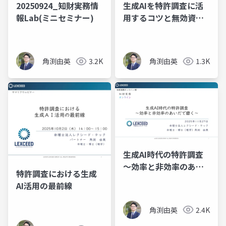
20250924_知財実務情
生成AIを特許調査に活
報Lab(ミニセミナー)
用するコツと無効資料
調査の実践
角渕由英
3.2K
角渕由英
1.3K
生成AI時代の特許調査
～効率と非効率のあい
特許調査における生成
だで磨く～
AI活用の最前線
角渕由英
2.4K