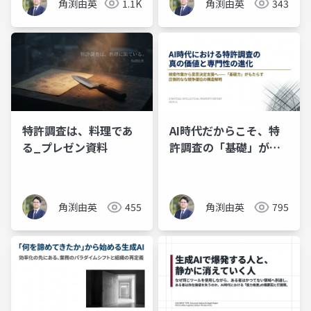
角渕由英
1.1K
角渕由英
343
特許調査は、料理であ
AI時代だからこそ、特
る_プレゼン資料
許調査の「基礎」が価
値になる
角渕由英
455
角渕由英
795