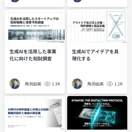
生成AIを活用した事業
生成AIでアイデアを具
化に向けた知財調査
現化する
角渕由英
1.3K
角渕由英
1.2K