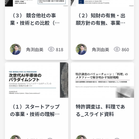
（３） 競合他社の事
（２）知財の有無・出
業・技術との比較（特
願方針の有無、事業上
許調査）～Cerebras
の競争優位性 （ビジネ
Systems～
ス視点での特許調査）
～Cerebras Systems
角渕由英
818
角渕由英
860
～
（１）スタートアップ
特許調査は、料理であ
の事業・技術の理解～
る_スライド資料
Cerebras Systems～