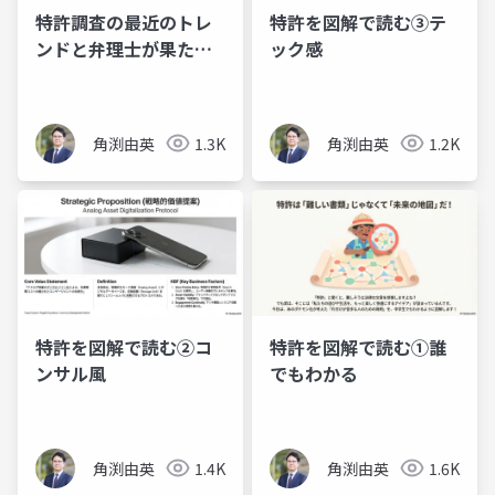
特許調査の最近のトレ
特許を図解で読む③テ
ンドと弁理士が果たす
ック感
べき役割
角渕由英
1.3K
角渕由英
1.2K
特許を図解で読む②コ
特許を図解で読む①誰
ンサル風
でもわかる
角渕由英
1.4K
角渕由英
1.6K