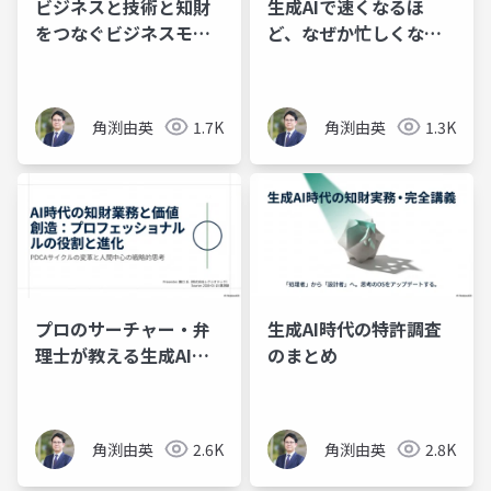
ビジネスと技術と知財
生成AIで速くなるほ
をつなぐビジネスモデ
ど、なぜか忙しくなる
ル図解×AI活用
問題
角渕由英
1.7K
角渕由英
1.3K
プロのサーチャー・弁
生成AI時代の特許調査
理士が教える生成AI時
のまとめ
代の特許調査の鉄則と
実践
角渕由英
2.6K
角渕由英
2.8K