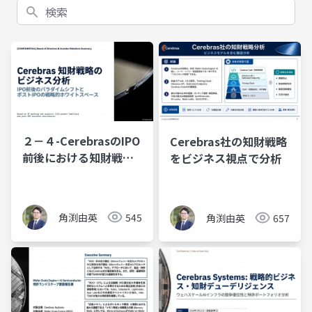
検索
２－４-CerebrasのIPO
Cerebras社の知財戦略
前後における知財戦略
をビジネス視点で分析
のビジネス分析
角渕由英
545
角渕由英
657