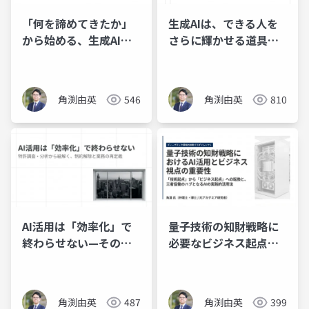
「何を諦めてきたか」
生成AIは、できる人を
から始める、生成AIの
さらに輝かせる道具だ
話
った
角渕由英
546
角渕由英
810
AI活用は「効率化」で
量子技術の知財戦略に
終わらせない—その先
必要なビジネス起点と
の景色
AI活用の実践
角渕由英
487
角渕由英
399