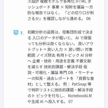
ス設計 複数モデルで多角化 HTML ダ
ッシュボード 事業 × 知財を議論 一方
的な報告ではなく、 「どの切り口が刺
さるか」を確認しながら進める。 06
初期分析の品質は、母集団形成で決ま
7.
る 入口のデータが粗いと、 AI で頑張
っても分析は良くならない。 良いアウ
トプット = 良い入力 × 良い問い 対象
範囲 ノイズ除去 有用トピック AI 分析
へ 企業・技術・用途を定義 不要文献
を減らす 技術的課題・解決手段 仮
説・可視化・議論 専門 DB ・サーチャ
ーの知見・過去レポートを 「良質な食
材」として整える。 例： PatSnap 等
で特許リストに技術的課題・解決手段
のト ピックを付与し、 NotebookLM
や生成 AI へ投入する。 07