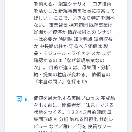
を揃える。 架空シナリオ 「コア技術
を活かした 新規事業を社長に提案して
ほしい」 ここで、いきなり特許を調べ
ない。 事業背景 探索範囲 既存事業は
好調か／停滞か 既存技術との シナジ
ーは必要か 時間軸 知財観点 短期収益
か 中長期の柱か 守るべき価値は 製
品・モジュール・ライセン スか まず
確認するのは「なぜ新規事業なの
か」。 目的が違えば、母集団・分析
軸・提案の粒度が変わる。 依頼者の
「本当の問い」を探る 05
価値を最大化する実践プロセス 完成品
6.
を出す前に、関係者が「味見」できる
状態をつくる。 1 2 3 4 5 目的確認 母
集団形成 AI 分析 触れる可視化 共創レ
ビュー なぜ／誰に／何を 良質なソー