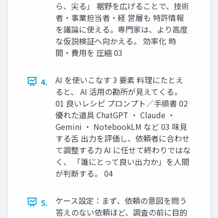
ら、尖る」 裾野を広げることで、技術
者・事業担当者・経 営層も 特許情報
を議論に使える。専門家は、より高度
な仮説検証へ向かえる。 効率化 時
間・費用を 圧縮 03
AI を使いこなす 3 要素 料理にたとえ
4.
ると、 AI 活用の勘所が見えてくる。
01 良いレシピ プロンプト／手順書 02
優れた道具 ChatGPT ・ Claude ・
Gemini ・ NotebookLM など 03 味見
する舌 出力を評価し、依頼者に合わせ
て調整する力 AI に任せて終わりではな
く、 「誰にとって良い出力か」を人間
が判断する。 04
ケース設定：まず、依頼の意図を問う
5.
答えのない依頼ほど、調査の前に目的