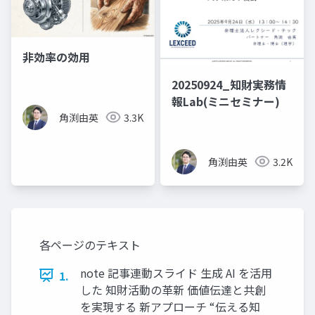
非効率の効用
20250924_知財実務情
報Lab(ミニセミナー)
角渕由英
3.3K
角渕由英
3.2K
各ページのテキスト
note 記事連動スライド 生成 AI を活用
1.
した 知財活動の革新 価値伝達と共創
を実現する 新アプローチ “伝える知