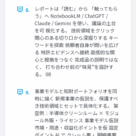
レポートは「読む」から 「触ってもら
8.
う」へ NotebookLM / ChatGPT /
Claude / Gemini を使い、議論の土台
を可 視化する。 技術領域をクリック
関心のある切り口から深掘りする キー
ワードを探索 依頼者自身が問いを広げ
る 特許エビデンスへ接続 直感的な関
心と根拠をつなぐ 完成品の説明ではな
く、 打ち合わせ前の“味見”を設計す
る。 08
事業モデルと知財ポートフォリオを同
9.
時に描く 新規事業の仮説を、保護すべ
き技術領域とセットで具体化する。 架
空例：半導体クリーンルーム × モジュ
ール外販・ライセンス 事業モデル仮説
市場・用途・収益化ポイントを仮 設定
ポイント AI で クレーム案・ 明細書案