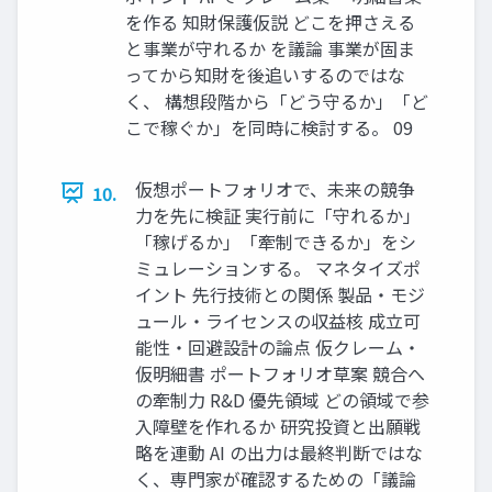
を作る 知財保護仮説 どこを押さえる
と事業が守れるか を議論 事業が固ま
ってから知財を後追いするのではな
く、 構想段階から「どう守るか」「ど
こで稼ぐか」を同時に検討する。 09
仮想ポートフォリオで、未来の競争
10.
力を先に検証 実行前に「守れるか」
「稼げるか」「牽制できるか」をシ
ミュレーションする。 マネタイズポ
イント 先行技術との関係 製品・モジ
ュール・ライセンスの収益核 成立可
能性・回避設計の論点 仮クレーム・
仮明細書 ポートフォリオ草案 競合へ
の牽制力 R&D 優先領域 どの領域で参
入障壁を作れるか 研究投資と出願戦
略を連動 AI の出力は最終判断ではな
く、専門家が確認するための「議論