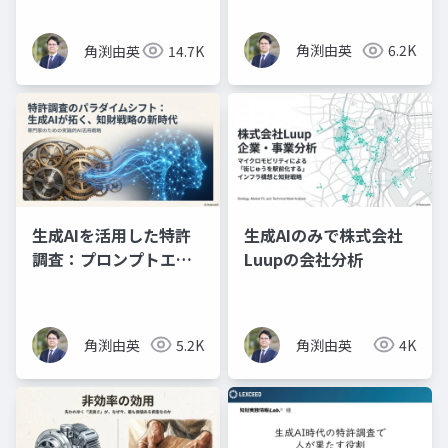
実践（スライド資料）
角渕由英
6.2K
角渕由英
14.7K
生成AIを活用した特許
生成AIのみで株式会社
調査：プロンプトエン
Luupの会社分析
ジニアリングの理論と
実践（プレゼン資料）
角渕由英
5.2K
角渕由英
4K