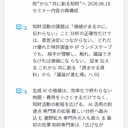
財”から “共に創る知財”へ 2026.06.18
セミナー内容の再構成
知財活動の課題は「価値があるのに、
2.
伝わらない」こと 分析の正確性だけで
は、意思決定につながらない。 どれだ
け優れた特許調査や IP ランドスケープ
でも、 相手が理解し、触れ、議論でき
なければ価値にな らない。 従来 伝え
る これから 共に創る 「読ませる資
料」から 「議論が進む場」へ 02
生成 AI の価値は、効率化で終わらない
3.
時間・費用を小さくするだけでなく、
知財活動の射程を広げる。 AI 活用の到
達点 専門家の拡張 難しい分析へ踏み
込 む 裾野拡大 専門外の人も扱え る 最
初の効果 知財専門家は 「広げなが