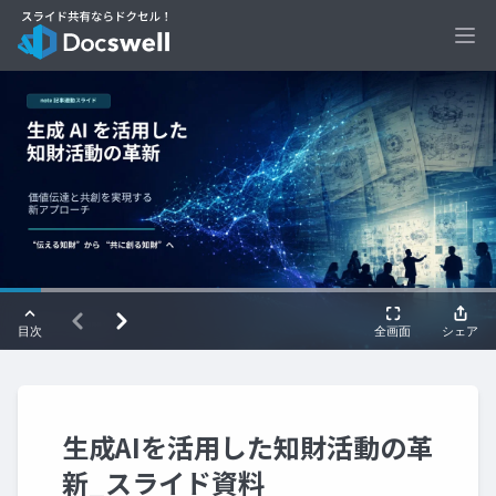
Ope
生成AIを活用した知財活動の革
新_スライド資料