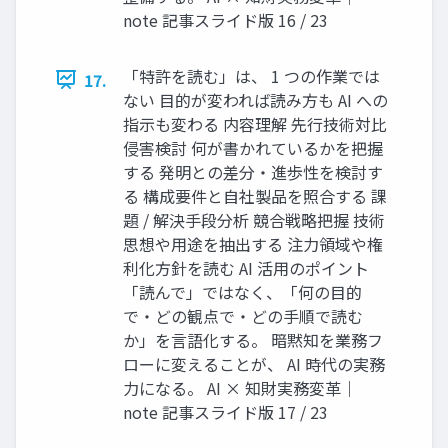
note 記事スライド版 16 / 23
「特許を読む」は、 1 つの作業では
17.
ない 目的が変われば読み方も AI への
指示も変わる 内容理解 先行技術対比
侵害検討 何が書かれているかを把握
する 発明との差分・進歩性を検討す
る 構成要件と自社製品を照合する 課
題 / 解決手段分析 競合戦略把握 技術
思想や用途を抽出する 注力領域や権
利化方針を読む AI 活用のポイント
「読んで」ではなく、「何の目的
で・どの観点で・どの手順で読む
か」を言語化する。 暗黙知を業務フ
ローに変えることが、 AI 時代の実務
力になる。 AI × 知財実務変革｜
note 記事スライド版 17 / 23