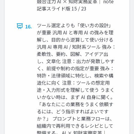
競合注力 AI × 知財実務変革｜ note
記事スライド版 15 / 23
ツール選定よりも「使い方の設計」
16.
が重要 汎用 AI と専用 AI の強みを理
解し、目的から逆算して使い分ける
汎用 AI 専用 AI / 知財系ツール 強み：
柔軟性、要約、図解、アイデア出
し、文章化 注意：出力が発散しやす
く、前提や制約の指定が重要 強み：
特許・法律領域に特化し、検索や構
造化に向く 注意：ツールの想定用
途・入力形式を理解して使う うまく
いかない時は、まず AI 自身に聞く。
「あなたにこの業務をうまく依頼す
るには、どう指示すればよいです
か？」 プロンプトと業務フローは、
組織内で再利用できるレシピとして
整備する。 AI × 知財実務変革｜