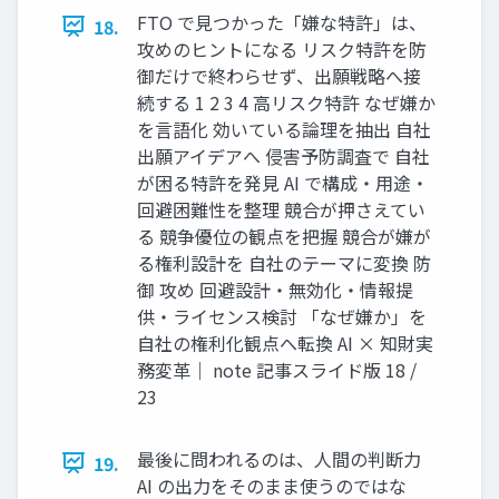
FTO で見つかった「嫌な特許」は、
18.
攻めのヒントになる リスク特許を防
御だけで終わらせず、出願戦略へ接
続する 1 2 3 4 高リスク特許 なぜ嫌か
を言語化 効いている論理を抽出 自社
出願アイデアへ 侵害予防調査で 自社
が困る特許を発見 AI で構成・用途・
回避困難性を整理 競合が押さえてい
る 競争優位の観点を把握 競合が嫌が
る権利設計を 自社のテーマに変換 防
御 攻め 回避設計・無効化・情報提
供・ライセンス検討 「なぜ嫌か」を
自社の権利化観点へ転換 AI × 知財実
務変革｜ note 記事スライド版 18 /
23
最後に問われるのは、人間の判断力
19.
AI の出力をそのまま使うのではな