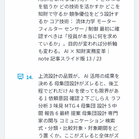
を狙うか どの技術を活かすか どこを
知財で守るか 競争優位をどう設計す
るか コア技術： 流体力学 モーター
フィルター センサー / 制御 最初に確
認すべきは「役員が本当に何を求め
ているか」。目的が変われば分析軸
も変わる。 AI × 知財実務変革｜
note 記事スライド版 13 / 23
上流設計の品質が、 AI 活用の成果を
14.
決める 母集団設計がズレると、後工
程でどれだけ AI を使っても限界があ
る 1 依頼意図 確認 2 下ごしらえ ラフ
分析 3 味見 MTG 4 母集団 設計 5 中
間 報告 6 最終 提案 母集団設計 専門
家の関与 コミュニケーション 検索
式・分類・比較対象・対象期間をど
う置 くか。ここがズレると全体がズ