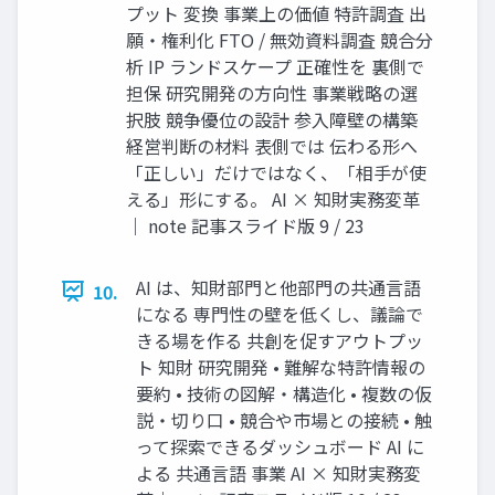
プット 変換 事業上の価値 特許調査 出
願・権利化 FTO / 無効資料調査 競合分
析 IP ランドスケープ 正確性を 裏側で
担保 研究開発の方向性 事業戦略の選
択肢 競争優位の設計 参入障壁の構築
経営判断の材料 表側では 伝わる形へ
「正しい」だけではなく、「相手が使
える」形にする。 AI × 知財実務変革
｜ note 記事スライド版 9 / 23
AI は、知財部門と他部門の共通言語
10.
になる 専門性の壁を低くし、議論で
きる場を作る 共創を促すアウトプッ
ト 知財 研究開発 • 難解な特許情報の
要約 • 技術の図解・構造化 • 複数の仮
説・切り口 • 競合や市場との接続 • 触
って探索できるダッシュボード AI に
よる 共通言語 事業 AI × 知財実務変