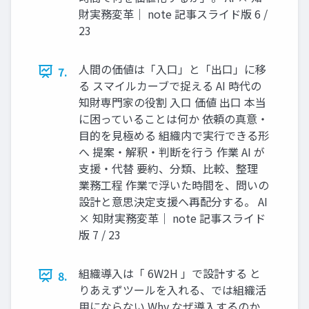
財実務変革｜ note 記事スライド版 6 /
23
人間の価値は「入口」と「出口」に移
7.
る スマイルカーブで捉える AI 時代の
知財専門家の役割 入口 価値 出口 本当
に困っていることは何か 依頼の真意・
目的を見極める 組織内で実行できる形
へ 提案・解釈・判断を行う 作業 AI が
支援・代替 要約、分類、比較、整理
業務工程 作業で浮いた時間を、問いの
設計と意思決定支援へ再配分する。 AI
× 知財実務変革｜ note 記事スライド
版 7 / 23
組織導入は「 6W2H 」で設計する と
8.
りあえずツールを入れる、では組織活
用にならない Why なぜ導入するのか