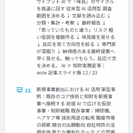
ウトプット AI で「味見」のサイクル
を高速に回す 従来型 AI 活用型 調査
範囲を決める ↓ 文献を読み込む ↓
分類・集計・考察 ↓ 最終報告 ↓
「思っていたものと違う」リスク 粗
い仮説を複数作る ↓ 味見版を見せる
↓ 反応を見て方向性を絞る ↓ 専門家
が深掘り ↓ 納得感のある最終提案へ
早く見せる。触ってもらう。反応で次
を決める。 AI × 知財実務変革｜
note 記事スライド版 12 / 23
新規事業創出における AI 活用 架空事
13.
例：既存のコア技術と知財を新規事
業へ接続する 前提 AI で広げる仮説
事業・知財戦略 既存事業：掃除機、
ヘアケア等 技術用途の転用 隣接市場
の探索 競合の出願動向 自社特許の活
用余地 新たな権利化テーマ どの市場