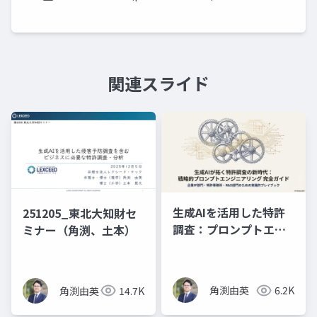
関連スライド
生成AIを活用した特許
251205_東北大知財セ
調査：プロンプトエン
ミナー（角渕、土本）
ジニアリングの理論と
実践（スライド資料）
角渕由英
6.2K
角渕由英
14.7K