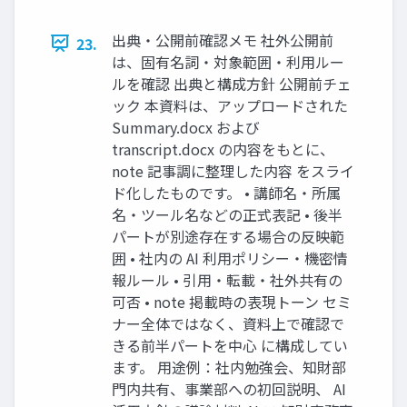
出典・公開前確認メモ 社外公開前
23.
は、固有名詞・対象範囲・利用ルー
ルを確認 出典と構成方針 公開前チェ
ック 本資料は、アップロードされた
Summary.docx および
transcript.docx の内容をもとに、
note 記事調に整理した内容 をスライ
ド化したものです。 • 講師名・所属
名・ツール名などの正式表記 • 後半
パートが別途存在する場合の反映範
囲 • 社内の AI 利用ポリシー・機密情
報ルール • 引用・転載・社外共有の
可否 • note 掲載時の表現トーン セミ
ナー全体ではなく、資料上で確認で
きる前半パートを中心 に構成してい
ます。 用途例：社内勉強会、知財部
門内共有、事業部への初回説明、 AI