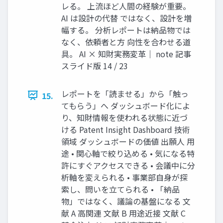
レる。 上流ほど人間の経験が重要。
AI は設計の代替 ではなく、設計を増
幅する。 分析レポートは納品物では
なく、依頼者と方 向性を合わせる道
具。 AI × 知財実務変革｜ note 記事
スライド版 14 / 23
レポートを「読ませる」から「触っ
15.
てもらう」へ ダッシュボード化によ
り、知財情報を使われる状態に近づ
ける Patent Insight Dashboard 技術
領域 ダッシュボードの価値 出願人 用
途 • 関心軸で絞り込める • 気になる特
許にすぐアクセスできる • 会議中に分
析軸を変えられる • 事業部自身が探
索し、問いを立てられる • 「納品
物」ではなく、議論の基盤になる 文
献 A 高関連 文献 B 用途近接 文献 C