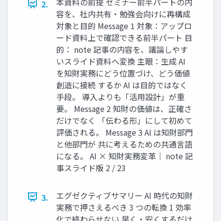
本資料の前提 セミナー前半パートの内
2.
容を、社内共有・勉強会向けに再構成
対象と目的 Message 1 対象：アップロ
ード資料上で確認できる前半パート 目
的： note 記事の内容を、議論しやす
いスライド資料へ変換 主眼：生成 AI
を知財実務にどう位置づけ、どう価値
創造に接続 するか AI は目的ではなく
手段。 導入よりも「活用設計」が重
要。 Message 2 知財の価値は、正確さ
だけでなく 「伝わる形」にして初めて
評価される。 Message 3 AI は知財部門
と他部門が 共に考えるための共通言語
になる。 AI × 知財実務変革｜ note 記
事スライド版 2 / 23
エグゼクティブサマリー AI 時代の知財
3.
実務で押さえるべき 3 つの転換 1 効率
化で終わらせない 早く・安くするだけ