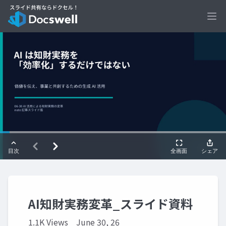
Ope
AI知財実務変革_スライド資料
1.1K Views
June 30, 26