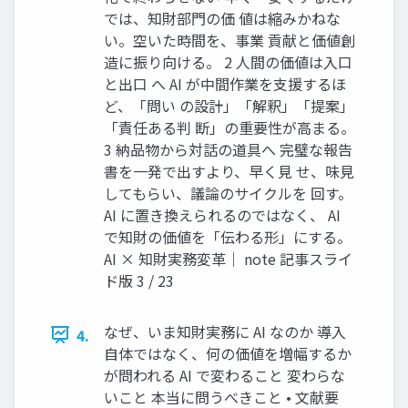
では、知財部門の価 値は縮みかねな
い。空いた時間を、事業 貢献と価値創
造に振り向ける。 2 人間の価値は入口
と出口 へ AI が中間作業を支援するほ
ど、「問い の設計」「解釈」「提案」
「責任ある判 断」の重要性が高まる。
3 納品物から対話の道具へ 完璧な報告
書を一発で出すより、早く見 せ、味見
してもらい、議論のサイクルを 回す。
AI に置き換えられるのではなく、 AI
で知財の価値を「伝わる形」にする。
AI × 知財実務変革｜ note 記事スライ
ド版 3 / 23
なぜ、いま知財実務に AI なのか 導入
4.
自体ではなく、何の価値を増幅するか
が問われる AI で変わること 変わらな
いこと 本当に問うべきこと • 文献要