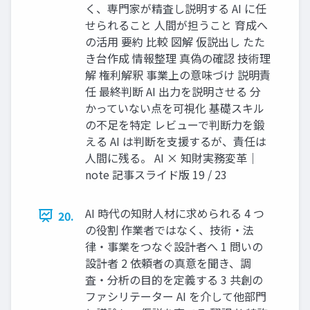
く、専門家が精査し説明する AI に任
せられること 人間が担うこと 育成へ
の活用 要約 比較 図解 仮説出し たた
き台作成 情報整理 真偽の確認 技術理
解 権利解釈 事業上の意味づけ 説明責
任 最終判断 AI 出力を説明させる 分
かっていない点を可視化 基礎スキル
の不足を特定 レビューで判断力を鍛
える AI は判断を支援するが、責任は
人間に残る。 AI × 知財実務変革｜
note 記事スライド版 19 / 23
AI 時代の知財人材に求められる 4 つ
20.
の役割 作業者ではなく、技術・法
律・事業をつなぐ設計者へ 1 問いの
設計者 2 依頼者の真意を聞き、調
査・分析の目的を定義する 3 共創の
ファシリテーター AI を介して他部門