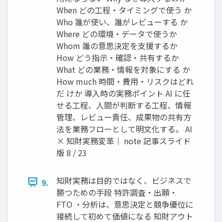
When どの工程・タイミングで使う か
Who 誰が使い、誰がレビューする か
Where どの環境・データで使うか
Whom 誰の意思決定を支援するか
How どう指示・確認・共有するか
What どの業務・情報を対象にする か
How much 時間・費用・リスクはどれ
だ けか 導入時の実務ポイント AI に任
せる工程、人間が判断する工程、情報
管理、レビュー責任、成果物の共有方
法を業務フローとして明文化する。 AI
× 知財実務変革｜ note 記事スライド
版 8 / 23
知財実務は目的ではなく、ビジネスで
9.
勝つための手段 特許調査・出願・
FTO ・分析は、意思決定と競争優位に
接続して初めて価値になる 知財アウト