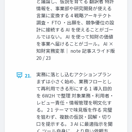
と議論し、仮説を育てる 翻訳者 特許
情報を、事業部や研究開発が使える
言葉に変換する 4 戦略アーキテクト
調査・ FTO ・出願を、競争優位の設
計に接続する AI を使えることがゴー
ルではない。 AI を使って知財の価値
を事業へ届けることがゴール。 AI ×
知財実務変革｜ note 記事スライド版
20 / 23
実務に落とし込むアクションプラン
21.
まずは小さく始め、業務フローとし
て再利用できる形にする 1 導入目的
を 6W2H で整理 対象業務・利用者・
レビュー責任・情報管理を明文化す
る。 2 1 テーマで味見版を作る 完璧
を狙わず、複数の仮説・図解・切り
口を提示する。 3 AI に最適指示を聞
く ツール自身に、より良い依頼方