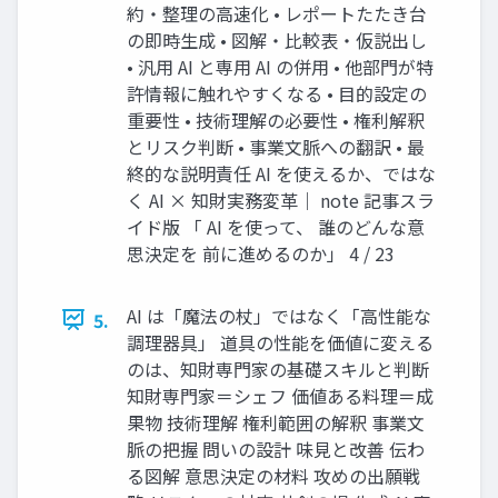
約・整理の高速化 • レポートたたき台
の即時生成 • 図解・比較表・仮説出し
• 汎用 AI と専用 AI の併用 • 他部門が特
許情報に触れやすくなる • 目的設定の
重要性 • 技術理解の必要性 • 権利解釈
とリスク判断 • 事業文脈への翻訳 • 最
終的な説明責任 AI を使えるか、ではな
く AI × 知財実務変革｜ note 記事スラ
イド版 「 AI を使って、 誰のどんな意
思決定を 前に進めるのか」 4 / 23
AI は「魔法の杖」ではなく「高性能な
5.
調理器具」 道具の性能を価値に変える
のは、知財専門家の基礎スキルと判断
知財専門家＝シェフ 価値ある料理＝成
果物 技術理解 権利範囲の解釈 事業文
脈の把握 問いの設計 味見と改善 伝わ
る図解 意思決定の材料 攻めの出願戦