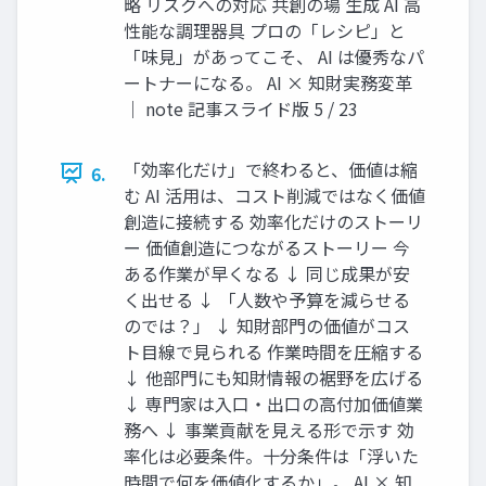
略 リスクへの対応 共創の場 生成 AI 高
性能な調理器具 プロの「レシピ」と
「味見」があってこそ、 AI は優秀なパ
ートナーになる。 AI × 知財実務変革
｜ note 記事スライド版 5 / 23
「効率化だけ」で終わると、価値は縮
6.
む AI 活用は、コスト削減ではなく価値
創造に接続する 効率化だけのストーリ
ー 価値創造につながるストーリー 今
ある作業が早くなる ↓ 同じ成果が安
く出せる ↓ 「人数や予算を減らせる
のでは？」 ↓ 知財部門の価値がコス
ト目線で見られる 作業時間を圧縮する
↓ 他部門にも知財情報の裾野を広げる
↓ 専門家は入口・出口の高付加価値業
務へ ↓ 事業貢献を見える形で示す 効
率化は必要条件。十分条件は「浮いた
時間で何を価値化するか」。 AI × 知