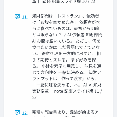
革｜ note 記事スライド版 10 / 23
知財部門は「レストラン」、依頼者
11.
は「お腹を空かせた客」 依頼者が本
当に食べたいものは、最初から明確
とは限らない ？ ✓ AI 依頼者 知財部門
AI お腹は空いている。 ただし、何を
食べたいかは まだ言語化できていな
い。 得意料理を一方的に出すと、 相
手の期待とズレる。 まず好みを探
る。 小鉢を素早く用意し、 味見を通
じて方向性を 一緒に決める。 知財ア
ウトプットは「作って渡す」から、
「一緒に味を決める」へ。 AI × 知財
実務変革｜ note 記事スライド版 11 /
23
完璧な報告書より、議論が始まるア
12.