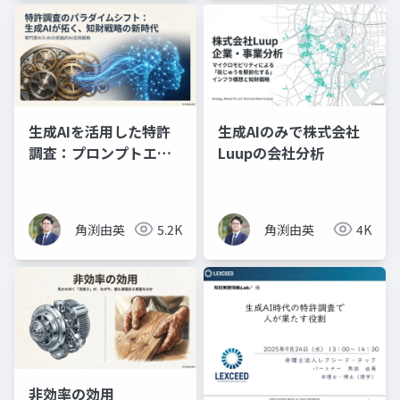
生成AIを活用した特許
生成AIのみで株式会社
調査：プロンプトエン
Luupの会社分析
ジニアリングの理論と
実践（プレゼン資料）
角渕由英
5.2K
角渕由英
4K
非効率の効用