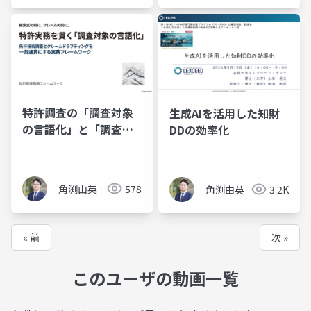
特許調査の「調査対象
生成AIを活用した知財
の言語化」と「調査観
DDの効率化
点の設計」
角渕由英
578
角渕由英
3.2K
« 前
次 »
このユーザの動画一覧