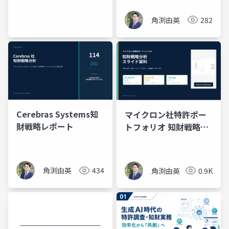
角渕由英
282
Cerebras Systems知
マイクロン社特許ポー
財戦略レポート
トフォリオ 知財戦略分
析 スライド資料
角渕由英
434
角渕由英
0.9K