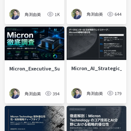
基礎と鉄則」〜リスク
把握から設計変更・ア
角渕由英
644
角渕由英
1K
イデア創出まで〜
Micron_AI_Strategic_La
Micron_Executive_Summary_20260625
角渕由英
179
角渕由英
394