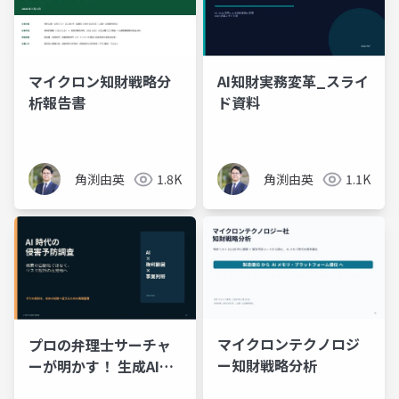
マイクロン知財戦略分
AI知財実務変革_スライ
析報告書
ド資料
角渕由英
1.8K
角渕由英
1.1K
マイクロンテクノロジ
プロの弁理士サーチャ
ー知財戦略分析
ーが明かす！ 生成AI時
代の「侵害予防調査の