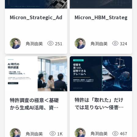
Micron_Strategic_Advantage
Micron_HBM_Strategic_A
角渕由英
251
角渕由英
324
特許は「取れた」だけ
特許調査の極意＜基礎
では足りない～侵害を
から生成AI活用、資格
見つけ、証明できるク
の活かし方まで＞
レームのつくり方～
角渕由英
467
角渕由英
1K