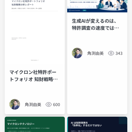
生成AIが変えるのは、
特許調査の速度ではな
く「知財の伝わり方」
角渕由英
343
マイクロン社特許ポー
トフォリオ 知財戦略分
析レポート
角渕由英
600