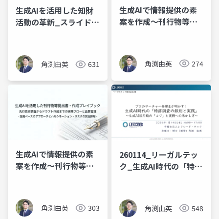
生成AIで情報提供の素
生成AIを活用した知財
案を作成～刊行物等提
活動の革新_スライド資
出書とは～
料
角渕由英
274
角渕由英
631
生成AIで情報提供の素
260114_リーガルテッ
案を作成～刊行物等提
ク_生成AI時代の「特許
出書とは～
調査の鉄則と実践」
角渕由英
303
角渕由英
548