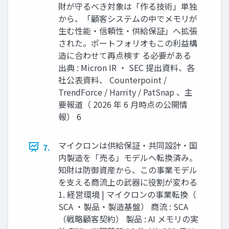
財が守るべき対象は「作る技術」単独
から、「顧客システムの中でメモリが
生む性能・信頼性・供給保証」へ拡張
された。ポートフォリオもこの利益構
造に合わせて再点検す る必要がある
出典 : Micron IR ・ SEC 提出資料、各
社公表資料、 Counterpoint /
TrendForce / Harrity / PatSnap 、主
要報道（ 2026 年 6 月時点の公開情
報） 6
マイクロンは供給保証・共同設計・国
7.
内製造を「売る」モデルへ転換済み。
知財は防御資産から、この事業モデル
を支える商流上の武器に役割が変わる
1. 経営環境 | マイクロンの事業転換（
SCA ・製品・製造基盤） 商流 : SCA
（戦略顧客契約） 製品 : AI メモリの実