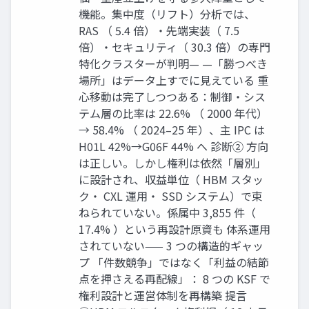
機能。集中度（リフト）分析では、
RAS （ 5.4 倍）・先端実装（ 7.5
倍）・セキュリティ（ 30.3 倍）の専門
特化クラスターが判明— —「勝つべき
場所」はデータ上すでに見えている 重
心移動は完了しつつある：制御・シス
テム層の比率は 22.6% （ 2000 年代）
→ 58.4% （ 2024–25 年）、主 IPC は
H01L 42%→G06F 44% へ 診断② 方向
は正しい。しかし権利は依然「層別」
に設計され、収益単位（ HBM スタッ
ク・ CXL 運用・ SSD システム）で束
ねられていない。係属中 3,855 件（
17.4% ）という再設計原資も 体系運用
されていない—— 3 つの構造的ギャッ
プ 「件数競争」ではなく「利益の結節
点を押さえる再配線」： 8 つの KSF で
権利設計と運営体制を再構築 提言