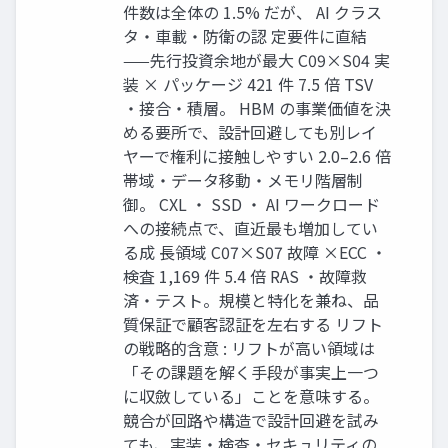
件数は全体の 1.5% だが、 AI クラス
タ・車載・防衛の認 定要件に直結
——先行投資余地が最大 C09×S04 実
装 × パッケージ 421 件 7.5 倍 TSV
・接合・積層。 HBM の事業価値を決
める要所で、設計回避しても別レイ
ヤーで権利に接触しやすい 2.0–2.6 倍
帯域・データ移動・メモリ階層制
御。 CXL ・ SSD ・ AI ワークロード
への接続点で、直近最も増加してい
る成 長領域 C07×S07 故障 ×ECC ・
検査 1,169 件 5.4 倍 RAS ・故障救
済・テスト。規模と特化を兼ね、品
質保証で顧客認証を左右する リフト
の戦略的含意 : リフトが高い領域は
「その課題を解く手段が事実上一つ
に収斂している」ことを意味する。
競合が回路や構造で設計回避を試み
ても、実装・検査・セキュリティの