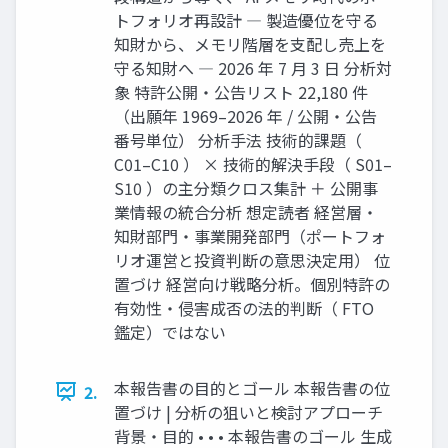
トフォリオ再設計 ― 製造優位を守る
知財から、メモリ階層を支配し売上を
守る知財へ ― 2026 年 7 月 3 日 分析対
象 特許公開・公告リスト 22,180 件
（出願年 1969–2026 年 / 公開・公告
番号単位） 分析手法 技術的課題（
C01–C10 ） × 技術的解決手段（ S01–
S10 ）の主分類クロス集計 ＋ 公開事
業情報の統合分析 想定読者 経営層・
知財部門・事業開発部門（ポートフォ
リオ運営と投資判断の意思決定用） 位
置づけ 経営向け戦略分析。個別特許の
有効性・侵害成否の法的判断（ FTO
鑑定）ではない
本報告書の目的とゴール 本報告書の位
2.
置づけ | 分析の狙いと検討アプローチ
背景・目的 • • • 本報告書のゴール 生成