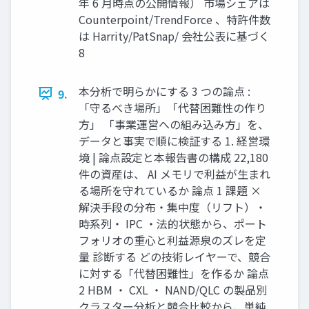
年 6 月時点の公開情報） 市場シェアは
Counterpoint/TrendForce 、特許件数
は Harrity/PatSnap/ 会社公表に基づく
8
本分析で明らかにする 3 つの論点 :
9.
「守るべき場所」「代替困難性の作り
方」 「事業運営への組み込み方」を、
データと事実で順に検証する 1. 経営環
境 | 論点設定と本報告書の構成 22,180
件の資産は、 AI メモリで利益が生まれ
る場所を守れているか 論点 1 課題 ×
解決手段の分布・集中度（リフト）・
時系列・ IPC ・法的状態から、ポート
フォリオの重心と利益源泉のズレを定
量 診断する どの技術レイヤーで、競合
に対する「代替困難性」を作るか 論点
2 HBM ・ CXL ・ NAND/QLC の製品別
クラスター分析と競合比較から、単純