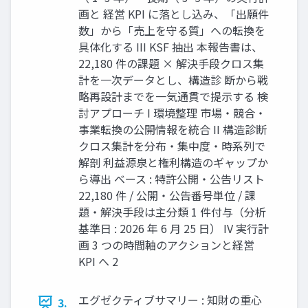
画と 経営 KPI に落とし込み、「出願件
数」から「売上を守る質」への転換を
具体化する III KSF 抽出 本報告書は、
22,180 件の課題 × 解決手段クロス集
計を一次データとし、構造診 断から戦
略再設計までを一気通貫で提示する 検
討アプローチ I 環境整理 市場・競合・
事業転換の公開情報を統合 II 構造診断
クロス集計を分布・集中度・時系列で
解剖 利益源泉と権利構造のギャップか
ら導出 ベース : 特許公開・公告リスト
22,180 件 / 公開・公告番号単位 / 課
題・解決手段は主分類 1 件付与（分析
基準日 : 2026 年 6 月 25 日） IV 実行計
画 3 つの時間軸のアクションと経営
KPI へ 2
エグゼクティブサマリー : 知財の重心
3.