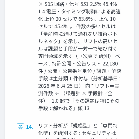
× S05 回路・信号 551 2.5% 45.4%
1.4 電圧・タイミング制御による高速
化 上位 20 セルで 63.6% 、上位 10
セルで 45.4% 。 件数の多いセルは
「量産時に避けて通れない技術ボト
ルネック」を示し、リフトの高いセ
ルは課題と手段が一対一で結び付く
専門領域を示す（→次頁で 峻別） ベ
ース : 特許公開・公告リスト 22,180
件 / 公開・公告番号単位 / 課題・解決
手段は主分類 1 件付与（分析基準日 :
2026 年 6 月 25 日） 向 * リフト＝実
測件数 ÷ （課題計 × 手段計／全
体） : 1.0 超で「その課題は特にその
手段で解かれる」傾 13
リフト分析が「規模型」と「専門特
14.
化型」を峻別する : セキュリティは