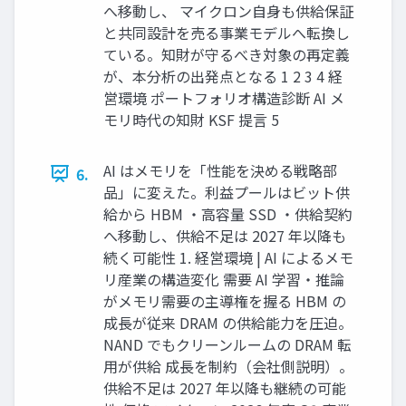
へ移動し、 マイクロン自身も供給保証
と共同設計を売る事業モデルへ転換し
ている。知財が守るべき対象の再定義
が、本分析の出発点となる 1 2 3 4 経
営環境 ポートフォリオ構造診断 AI メ
モリ時代の知財 KSF 提言 5
AI はメモリを「性能を決める戦略部
6.
品」に変えた。利益プールはビット供
給から HBM ・高容量 SSD ・供給契約
へ移動し、供給不足は 2027 年以降も
続く可能性 1. 経営環境 | AI によるメモ
リ産業の構造変化 需要 AI 学習・推論
がメモリ需要の主導権を握る HBM の
成長が従来 DRAM の供給能力を圧迫。
NAND でもクリーンルームの DRAM 転
用が供給 成長を制約（会社側説明）。
供給不足は 2027 年以降も継続の可能