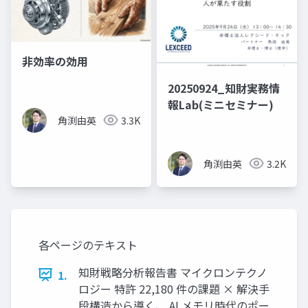
非効率の効用
20250924_知財実務情
報Lab(ミニセミナー)
角渕由英
3.3K
角渕由英
3.2K
各ページのテキスト
知財戦略分析報告書 マイクロンテクノ
1.
ロジー 特許 22,180 件の課題 × 解決手
段構造から導く、 AI メモリ時代のポー