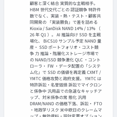
顧客と深く結合 実質的な主戦相手。
HBM 世代交代ごとの 認証競争 特許件
数でなく、実装・熱・テスト・顧客共
同開発の 「実装勝負」で差を詰める
Kioxia / SanDisk NAND 14% / 13% （
26 年 Q1 ）。 AI 推論向け SSD を主戦
場化、 BiCS10 サンプル予定 NAND 量
産・ SSD ポートフォリオ・コスト競
争 力 推論・階層化ストレージ市場で
の NAND/SSD 競争激化 QLC ・コント
ローラ・ FW ・データ配置の「システ
ム化」で SSD の価値を再定義 CXMT /
YMTC 価格攻勢と政府支援。 YMTC は
特許訴訟・名誉毀損 訴訟でマイクロン
と係争中 汎用品での急速なキャッチア
ップ、対米係争の常 態化 汎用
DRAM/NAND の価格下落、訴訟・ FTO
・地政学リスク 米中欧日のクレームマ
ップ・無効資料・設計変更オプ ション