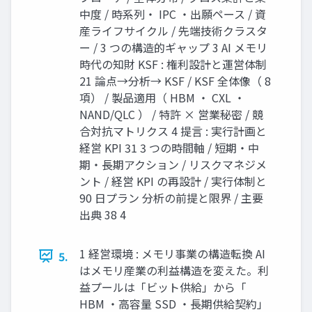
中度 / 時系列・ IPC ・出願ペース / 資
産ライフサイクル / 先端技術クラスタ
ー / 3 つの構造的ギャップ 3 AI メモリ
時代の知財 KSF : 権利設計と運営体制
21 論点→分析→ KSF / KSF 全体像（ 8
項） / 製品適用（ HBM ・ CXL ・
NAND/QLC ） / 特許 × 営業秘密 / 競
合対抗マトリクス 4 提言 : 実行計画と
経営 KPI 31 3 つの時間軸 / 短期・中
期・長期アクション / リスクマネジメ
ント / 経営 KPI の再設計 / 実行体制と
90 日プラン 分析の前提と限界 / 主要
出典 38 4
1 経営環境 : メモリ事業の構造転換 AI
5.
はメモリ産業の利益構造を変えた。利
益プールは「ビット供給」から「
HBM ・高容量 SSD ・長期供給契約」