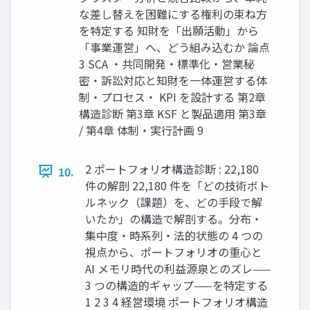
な差し替えを困難にする権利の束ね方
を特定する 知財を「出願活動」から
「事業運営」へ、どう組み込むか 論点
3 SCA ・共同開発・標準化・営業秘
密・訴訟対応と知財を一体運営する体
制・プロセス・ KPI を設計する 第2章
構造診断 第3章 KSF と製品適用 第3章
/ 第4章 体制・実行計画 9
2 ポートフォリオ構造診断 : 22,180
10.
件の解剖 22,180 件を「どの技術ボト
ルネック（課題）を、どの手段で解
いたか」の構造で解剖する。分布・
集中度・時系列・法的状態の 4 つの
視点から、ポートフォリオの重心と
AI メモリ時代の利益源泉とのズレ——
3 つの構造的ギャップ——を特定する
1 2 3 4 経営環境 ポートフォリオ構造