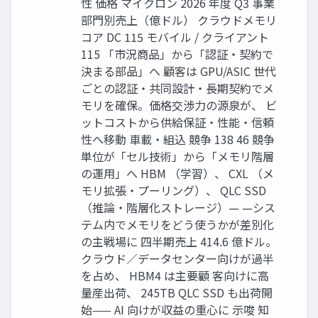
性 価格 マイクロン 2026 年度 Q3 事業
部門別売上（億ドル） クラウドメモリ
コア DC 115 モバイル / クライアント
115 「市況商品」から「認証・契約で
決まる部品」へ 顧客は GPU/ASIC 世代
ごとの認証・共同設計・長期契約でメ
モリを確保。価格交渉力の源泉が、 ビ
ットコストから供給保証・性能・信頼
性へ移動 車載・組込 競争 138 46 競争
単位が「セル技術」から「メモリ階層
の運用」へ HBM （学習）、 CXL （メ
モリ拡張・プーリング）、 QLC SSD
（推論・階層化ストレージ）— —シス
テム内でメモリをどう使うかが差別化
の主戦場に 四半期売上 414.6 億ドル。
クラウド／データセンター向けが過半
を占め、 HBM4 は主要顧 客向けに高
量産出荷、 245TB QLC SSD も出荷開
始—— AI 向けが収益の重心に 示唆 知