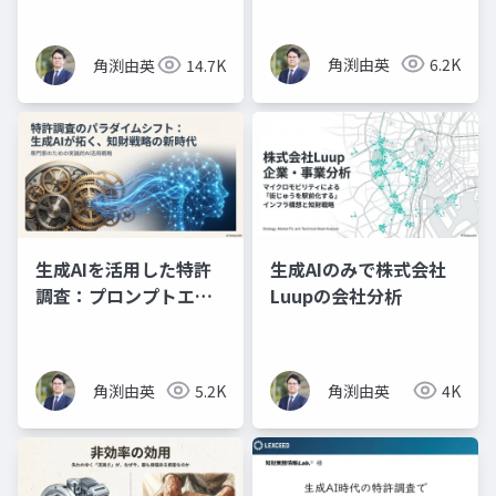
実践（スライド資料）
角渕由英
6.2K
角渕由英
14.7K
生成AIを活用した特許
生成AIのみで株式会社
調査：プロンプトエン
Luupの会社分析
ジニアリングの理論と
実践（プレゼン資料）
角渕由英
5.2K
角渕由英
4K