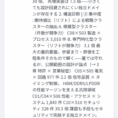
30 倍、 先端実装は 7.5 倍——小さく
ても設計回避されにくい独立ドメイ
ンが存在する 2. 構造診断 | ② 集中度
: 期待値比（リフト）による戦略クラ
スターの抽出 A. 規模型クラスター
（件数が競争力） C08×S03 製造 ×
プロセス 3,010 件 B. 専門特化型クラ
スター（リフトが競争力） 3.1 倍 最
大の量的基盤。歩留まり・原価を工
程条件そのもので解く——量では守れ
るが、公開範囲の設計が論点（→ 3
章 特許 × 営業秘密） C05×S05 電気
× 回路 977 件 2.1 倍 信号品質 × タ
イミング制御。 HBM/DDR5/LPDDR
の性能マージンを支える汎用領域
C01/C04×S08 性能・アクセス × シ
ステム 1,843 件 C10×S10 セキュリ
ティ 326 件 30.3 倍 課題も手段もセキ
ュリティで完結する独立ドメイン。