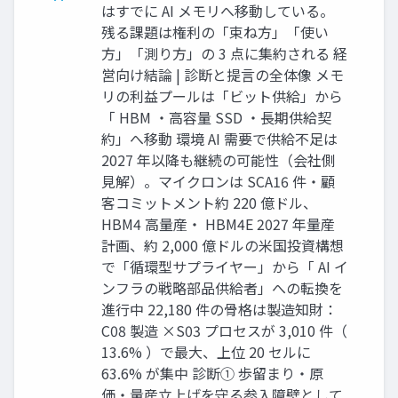
はすでに AI メモリへ移動している。
残る課題は権利の「束ね方」「使い
方」「測り方」の 3 点に集約される 経
営向け結論 | 診断と提言の全体像 メモ
リの利益プールは「ビット供給」から
「 HBM ・高容量 SSD ・長期供給契
約」へ移動 環境 AI 需要で供給不足は
2027 年以降も継続の可能性（会社側
見解）。マイクロンは SCA16 件・顧
客コミットメント約 220 億ドル、
HBM4 高量産・ HBM4E 2027 年量産
計画、約 2,000 億ドルの米国投資構想
で「循環型サプライヤー」から「 AI イ
ンフラの戦略部品供給者」への転換を
進行中 22,180 件の骨格は製造知財：
C08 製造 ×S03 プロセスが 3,010 件（
13.6% ）で最大、上位 20 セルに
63.6% が集中 診断① 歩留まり・原
価・量産立上げを守る参入障壁として