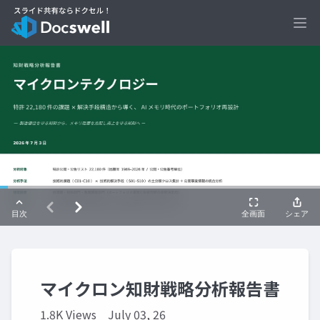
Ope
マイクロン知財戦略分析報告書
1.8K Views
July 03, 26