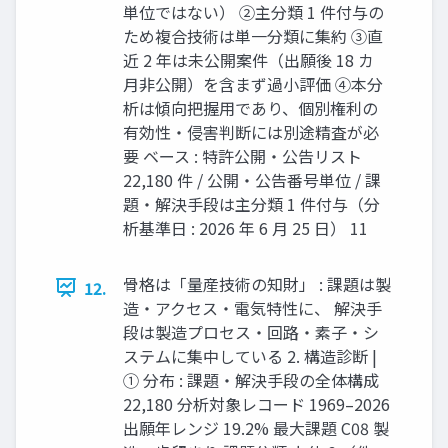
単位ではない） ②主分類 1 件付与の
ため複合技術は単一分類に集約 ③直
近 2 年は未公開案件（出願後 18 カ
月非公開）を含まず過小評価 ④本分
析は傾向把握用であり、個別権利の
有効性・侵害判断には別途精査が必
要 ベース : 特許公開・公告リスト
22,180 件 / 公開・公告番号単位 / 課
題・解決手段は主分類 1 件付与（分
析基準日 : 2026 年 6 月 25 日） 11
骨格は「量産技術の知財」 : 課題は製
12.
造・アクセス・電気特性に、 解決手
段は製造プロセス・回路・素子・シ
ステムに集中している 2. 構造診断 |
① 分布 : 課題・解決手段の全体構成
22,180 分析対象レコード 1969–2026
出願年レンジ 19.2% 最大課題 C08 製