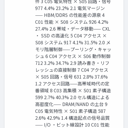
件 3 C05 電気特性 × S05 回路・信号
977 4.4% 23.2% 2.1 電気マージン
—— HBM/DDR5 の性能差の源泉 4
C01 性能 × S08 システム 926 4.2%
27.4% 2.6 帯域・データ移動—— CXL
・ SSD の高速化 5 C04 アクセス ×
S08 システム 917 4.1% 31.5% 2.0 メ
モリ階層制御——プーリング・キャッ
シュ 6 C04 アクセス × S06 動作制御
712 3.2% 34.7% 2.9 読み書き・リフ
レッシュの直接制御 7 C04 アクセス
× S05 回路・信号 631 2.8% 37.6%
1.2 アクセス回路——高帯域時代の定
番領域 8 C03 高集積 × S01 素子構造
599 2.7% 40.3% 2.0 セル構造による
高密度化—— DRAM/NAND の土台 9
C05 電気特性 × S01 素子構造 587
2.6% 42.9% 1.4 構造起点の信号品質
—— I/O ・ビット線設計 10 C01 性能