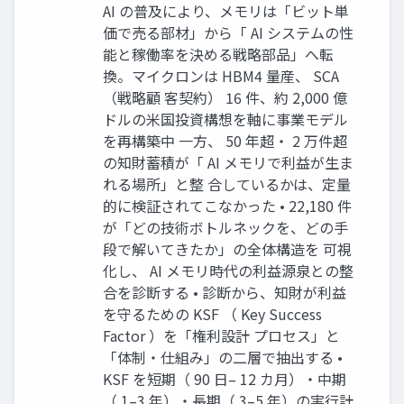
AI の普及により、メモリは「ビット単
価で売る部材」から「 AI システムの性
能と稼働率を決める戦略部品」へ転
換。マイクロンは HBM4 量産、 SCA
（戦略顧 客契約） 16 件、約 2,000 億
ドルの米国投資構想を軸に事業モデル
を再構築中 一方、 50 年超・ 2 万件超
の知財蓄積が「 AI メモリで利益が生ま
れる場所」と整 合しているかは、定量
的に検証されてこなかった • 22,180 件
が「どの技術ボトルネックを、どの手
段で解いてきたか」の全体構造を 可視
化し、 AI メモリ時代の利益源泉との整
合を診断する • 診断から、知財が利益
を守るための KSF （ Key Success
Factor ）を「権利設計 プロセス」と
「体制・仕組み」の二層で抽出する •
KSF を短期（ 90 日– 12 カ月）・中期
（ 1–3 年）・長期（ 3–5 年）の実行計