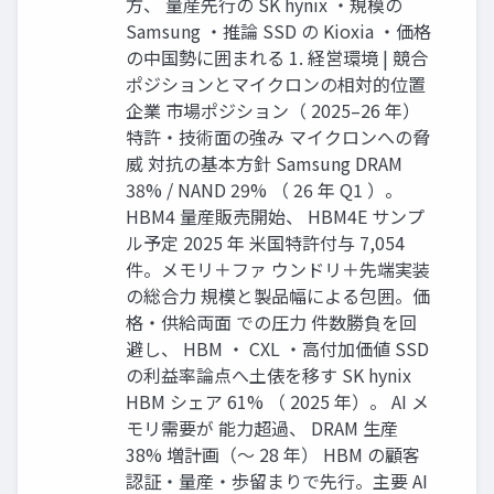
方、 量産先行の SK hynix ・規模の
Samsung ・推論 SSD の Kioxia ・価格
の中国勢に囲まれる 1. 経営環境 | 競合
ポジションとマイクロンの相対的位置
企業 市場ポジション（ 2025–26 年）
特許・技術面の強み マイクロンへの脅
威 対抗の基本方針 Samsung DRAM
38% / NAND 29% （ 26 年 Q1 ）。
HBM4 量産販売開始、 HBM4E サンプ
ル予定 2025 年 米国特許付与 7,054
件。メモリ＋ファ ウンドリ＋先端実装
の総合力 規模と製品幅による包囲。価
格・供給両面 での圧力 件数勝負を回
避し、 HBM ・ CXL ・高付加価値 SSD
の利益率論点へ土俵を移す SK hynix
HBM シェア 61% （ 2025 年）。 AI メ
モリ需要が 能力超過、 DRAM 生産
38% 増計画（〜 28 年） HBM の顧客
認証・量産・歩留まりで先行。主要 AI