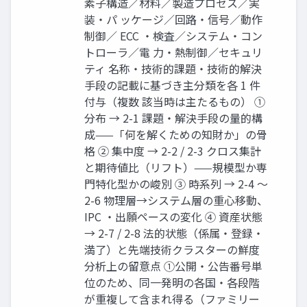
素子構造／材料／製造プロセス／実
装・パ ッケージ／回路・信号／動作
制御／ ECC ・検査／システム・コン
トローラ／電 力・熱制御／セキュリ
ティ 名称・技術的課題・技術的解決
手段の記載に基づき主分類を各 1 件
付与（複数 該当時は主たるもの） ①
分布 → 2-1 課題・解決手段の量的構
成——「何を解くための知財か」の骨
格 ② 集中度 → 2-2 / 2-3 クロス集計
と期待値比（リフト）——規模型か専
門特化型かの峻別 ③ 時系列 → 2-4 〜
2-6 物理層→システム層の重心移動、
IPC ・出願ペースの変化 ④ 資産状態
→ 2-7 / 2-8 法的状態（係属・登録・
満了）と先端技術クラスターの鮮度
分析上の留意点 ①公開・公告番号単
位のため、同一発明の各国・各段階
が重複して含まれ得る（ファミリー