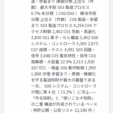
造・歩留まり 課題分類 上位 6 （件
数） 最大手段 S03 製造プロセス
0.7% 未分類（ C00/S00 ） 解決手段
分類 上位 6 （件数） C08 製造・歩留
まり S03 製造プロセス 4,254 C04 ア
クセス制御 2,402 C01 性能・高速化
3,830 S01 素子・セル構造 3,402 S08
システム・コントローラ 3,363 2,675
C07 故障・テスト 4,991 S05 回路・
信号 3,048 C05 電気特性・信号 C03
高集積・大容量 22.5% 2,313 1,920
S07 ECC ・検査 S06 動作制御 1,995
1,800 示唆 歩留まり・原価・微細化
を守る製造知財が最大の基盤である
一方、 S08 システム・コントローラ
が既に第 4 位（ 15.2% ）に浮上——
「作る知財」と「使いこなす知財」
の二重 構造が形成されている ベース
: 特許公開・公告リスト 22,180 件 /