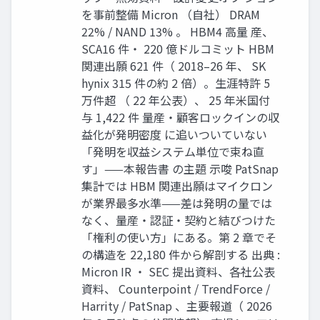
を事前整備 Micron （自社） DRAM
22% / NAND 13% 。 HBM4 高量 産、
SCA16 件・ 220 億ドルコミット HBM
関連出願 621 件（ 2018–26 年、 SK
hynix 315 件の約 2 倍）。生涯特許 5
万件超 （ 22 年公表）、 25 年米国付
与 1,422 件 量産・顧客ロックインの収
益化が発明密度 に追いついていない
「発明を収益システム単位で束ね直
す」——本報告書 の主題 示唆 PatSnap
集計では HBM 関連出願はマイクロン
が業界最多水準——差は発明の量では
なく、量産・認証・契約と結びつけた
「権利の使い方」にある。第 2 章でそ
の構造を 22,180 件から解剖する 出典 :
Micron IR ・ SEC 提出資料、各社公表
資料、 Counterpoint / TrendForce /
Harrity / PatSnap 、主要報道（ 2026