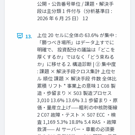
公開・公告番号単位 / 課題・解決手
段は主分類 1 件付与（分析基準日 :
2026 年 6 月 25 日） 12
上位 20 セルに全体の 63.6% が集中 :
13.
「勝つべき場所」はデータ上すでに
明確で、 投資配分の議論は「どこを
厚くするか」ではなく「どう束ねる
か」に移せる 2. 構造診断 | ② 集中度
: 課題 × 解決手段クロス集計 上位セ
ル 順位 課題 × 解決手段 件数 全体比
累積 リフト * 事業上の意味 1 C08 製
造・歩留まり × S03 製造プロセス
3,010 13.6% 13.6% 3.1 歩留まり・原
価・量産立上げ——粗利の中核防衛線
2 C07 故障・テスト × S07 ECC ・検
査 1,169 5.3% 18.8% 5.4 RAS ・故障
救済—— AI サーバー・車載の必須要