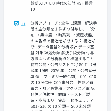
診断 AI メモリ時代の知財 KSF 提言
10
分析アプローチ : 全件に課題・解決手
11.
段の主分類を 1 件ずつ付与し、 「分
布 → 集中度 → 時系列 → 資産状態」
の 4 視点で構造を診断する 2. 構造診
断 | データ基盤と分析設計 データ基
盤 対象 課題分類 解決手段分類 付与
方法 4 つの分析視点と検証すること
特許公開・公告リスト 22,180 件（出
願年 1969–2026 年、公開・公告番号
単 位＝ファミリー統合前） C01–C10
の 10 分類＋ C00 未分類。性能／省
電力・熱／高集積／アクセス／電 気
特性／信頼性／故障・テスト／製
造・歩留まり／実装／セキュリティ
S01–S10 の 10 分類＋ S00 未分類。