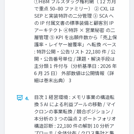
①HBM フルスタック権利網（ 12 カ月
で重点 50–80 ファミリー） ② CXL は
SEP と実装特許の二分管理 ③ SCA へ
の IP 付属文書の標準装備と顧客別 IP
アーキテクト ④特許 × 営業秘密 の二
層管理 ⑤ KPI を出願件数から「売上保
護率・レイヤー被覆率」へ転換 ベース
: 特許公開・公告リスト 22,180 件 / 公
開・公告番号単位 / 課題・解決手段は
主分類 1 件付与（分析基準日 : 2026 年
6 月 25 日） 外部数値は公開情報（詳
細は巻末出典） 3
目次 1 経営環境 : メモリ事業の構造転
4.
換 5 AI による利益プールの移動 / マイ
クロンの事業転換 / 競合ポジション /
本分析の 3 つの論点 2 ポートフォリオ
構造診断 : 22,180 件の解剖 10 分析ア
プローチ / 全体分布 / クロス集計と集