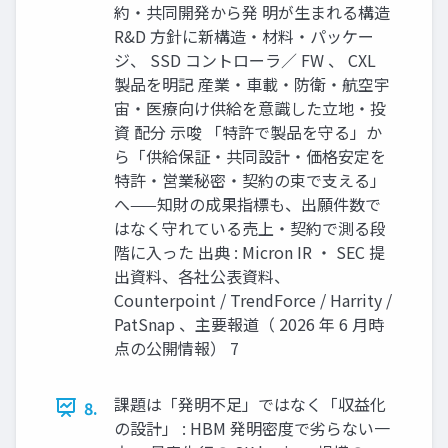
約・共同開発から発 明が生まれる構造
R&D 方針に新構造・材料・パッケー
ジ、 SSD コントローラ／ FW 、 CXL
製品を明記 産業・車載・防衛・航空宇
宙・医療向け供給を意識した立地・投
資 配分 示唆 「特許で製品を守る」か
ら「供給保証・共同設計・価格安定を
特許・営業秘密・契約の束で支える」
へ——知財の成果指標も、出願件数で
はなく守れている売上・契約で測る段
階に入った 出典 : Micron IR ・ SEC 提
出資料、各社公表資料、
Counterpoint / TrendForce / Harrity /
PatSnap 、主要報道（ 2026 年 6 月時
点の公開情報） 7
課題は「発明不足」ではなく「収益化
8.
の設計」 : HBM 発明密度で劣らない一