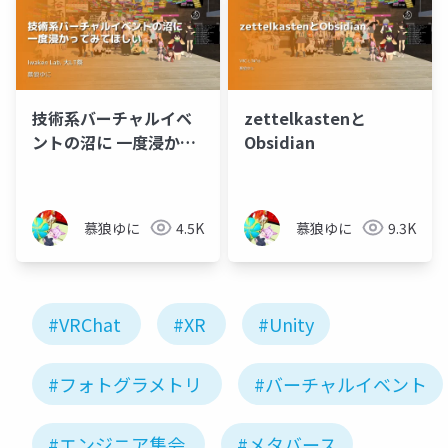
шарлотта
Йосифівна)
技術系バーチャルイベ
zettelkastenと
ントの沼に 一度浸かっ
Obsidian
てみてほしい
慕狼ゆに
4.5K
慕狼ゆに
9.3K
#VRChat
#XR
#Unity
#フォトグラメトリ
#バーチャルイベント
#エンジニア集会
#メタバース