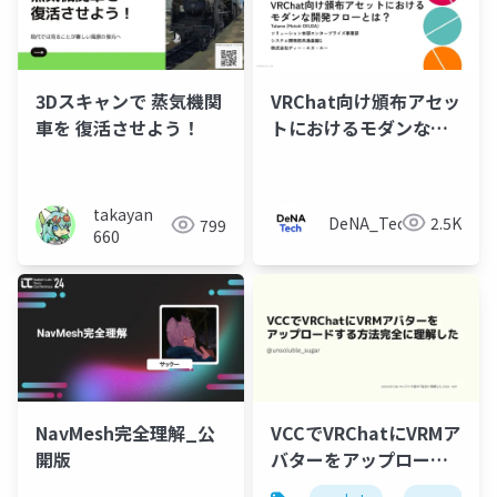
3Dスキャンで 蒸気機関
VRChat向け頒布アセッ
車を 復活させよう！
トにおけるモダンな開
発フローとは？
takayan
DeNA_Tech
2.5K
799
660
NavMesh完全理解_公
VCCでVRChatにVRMア
開版
バターをアップロード
する方法完全に理解し