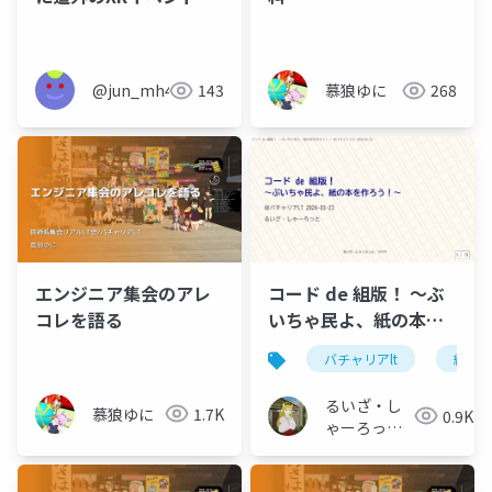
誘いたい話
@jun_mh4g
143
慕狼ゆに
268
エンジニア集会のアレ
コード de 組版！ 〜ぶ
コレを語る
いちゃ民よ、紙の本を
作ろう！〜
バチャリアlt
組版
るいざ・し
慕狼ゆに
1.7K
0.9K
ゃーろっと
(Інокашираська,
Луiза-