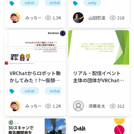
robot
vrchat
ファイバリオン
unity
みっちー
1.3K
山田宏道
218
VRChatからロボット動
リアル・配信イベント
かしてみた！?～仮想と
主体の団体がVRChatで
現実の接続点～
イベントを開くまでの
robot
vrchat
ファイバリオン
お話 困ったことや工夫
したことなど
みっちー
1.2K
須藤圭太
312