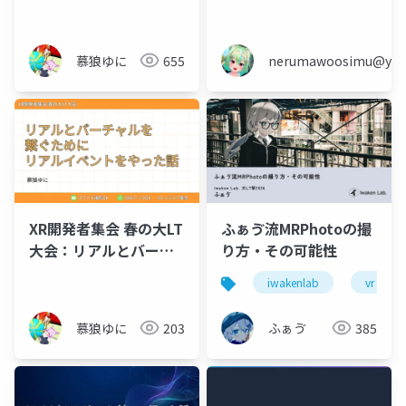
会の作り方
慕狼ゆに
655
nerumawoosimu@yaho
XR開発者集会 春の大LT
ふぁゔ流MRPhotoの撮
大会：リアルとバーチ
り方・その可能性
ャルを 繋ぐために リア
iwakenlab
vr
ルイベントをやった話
慕狼ゆに
203
ふぁゔ
385