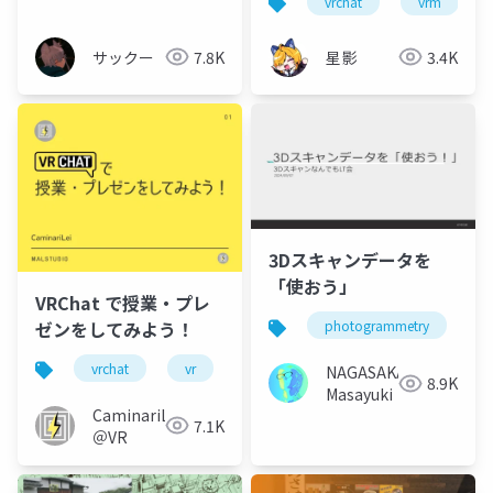
vrchat
vrm
た
サックー
7.8K
星影
3.4K
3Dスキャンデータを
「使おう」
VRChat で授業・プレ
ゼンをしてみよう！
photogrammetry
3
vrchat
vr
cluster
スライド
プレ
NAGASAKA
8.9K
Masayuki
CaminariLei
7.1K
＠VR