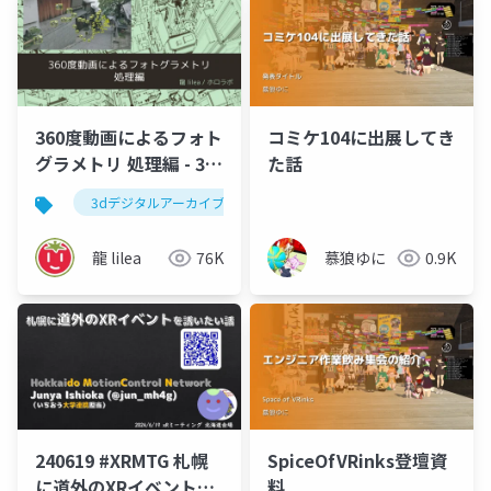
360度動画によるフォト
コミケ104に出展してき
グラメトリ 処理編 - 3D
た話
スキャン何でもLT会
3dデジタルアーカイブ
フォトグラメトリ
龍 lilea
76K
慕狼ゆに
0.9K
240619 #XRMTG 札幌
SpiceOfVRinks登壇資
に道外のXRイベントを
料