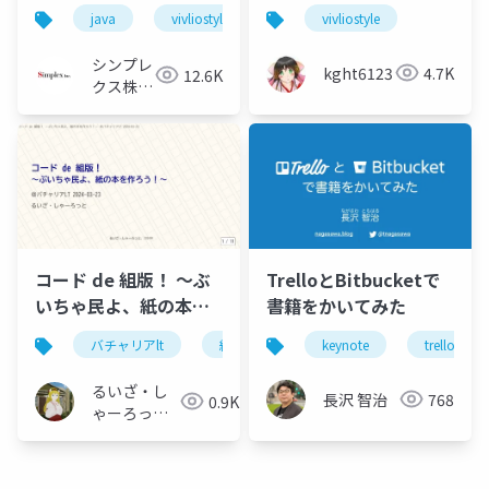
め、300ページ以上のテ
る、CSS組版による同
java
vivliostyle
vivliostyle
キストを内製している
人誌制作
話
シンプレ
kght6123
4.7K
12.6K
クス株式
会社
コード de 組版！ 〜ぶ
TrelloとBitbucketで
いちゃ民よ、紙の本を
書籍をかいてみた
作ろう！〜
バチャリアlt
組版
vrchat
keynote
vivliostyle
trello
るいざ・し
長沢 智治
768
0.9K
ゃーろっと
(Інокашираська,
Луiза-
шарлотта