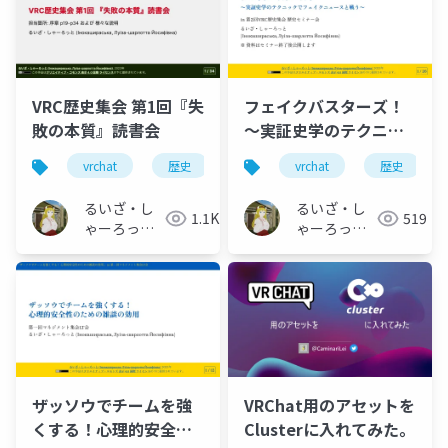
Йосифівна)
VRC歴史集会 第1回『失
フェイクバスターズ！
敗の本質』読書会
〜実証史学のテクニッ
クでフェイクニュース
vrchat
歴史
vrc歴史集会
vrchat
読書会
歴史
と戦う〜
るいざ・し
るいざ・し
1.1K
519
ゃーろっと
ゃーろっと
(Інокашираська,
(Інокашираська,
Луiза-
Луiза-
шарлотта
шарлотта
Йосифівна)
Йосифівна)
ザッソウでチームを強
VRChat用のアセットを
くする！心理的安全性
Clusterに入れてみた。