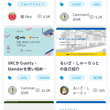
湯VR」
ィネイト入門
フォトグラメトリ
3dデジタルアーカイブ
vrchat
unity
CaminariLei
龍 lilea
6.5K
5.2K
＠VR
VRCからunity・
るいざ・しゃーろっと
blenderを使い始めた
の自己紹介
人のための入門Tips
unity
blender
vrchat
vrchat
vr
自己紹介
CaminariLei
るいざ・し
15.3K
305
＠VR
ゃーろっと
(Інокашираська,
Луiза-
шарлотта