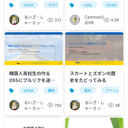
のための雑談の効用
vrchat
マネジメント集会
unity
心理的安全性
cluster
るいざ・し
CaminariLei
372
4.3K
ゃーろっと
＠VR
(Інокашираська,
Луiза-
шарлотта
Йосифівна)
韓国人高校生の作る
スカートとズボンの歴
OSSにプルリクを送っ
史をたどってみる
てみた
vrchat
翻訳
音声認識
歴史
oss
ファッション
国際交
るいざ・し
るいざ・し
792
3K
ゃーろっと
ゃーろっと
(Інокашираська,
(Інокашираська,
Луiза-
Луiза-
шарлотта
шарлотта