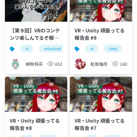
【第９回】VRのコンテ
VR・Unity 頑張ってる
ンツ楽しんでるぞ報告
報告会 #9
会
vr
virtualvast
vrchat
vr
unity
unity
vr
緑粉抹茶
652
紅坂柚月
160
VR・Unity 頑張ってる
VR・Unity 頑張ってる
報告会 #8
報告会 #7