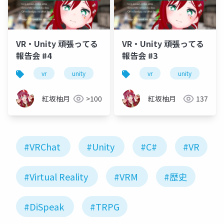
VR・Unity 頑張ってる
VR・Unity 頑張ってる
報告会 #4
報告会 #3
vr
unity
vrm
vrchat
vr
unity
初心者
vr
紅坂柚月
>100
紅坂柚月
137
#VRChat
#Unity
#C#
#VR
#Virtual Reality
#VRM
#歴史
#DiSpeak
#TRPG