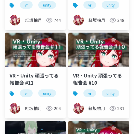
vr
unity
vrm
vrchat
vr
unity
vr
紅坂柚月
744
紅坂柚月
248
VR・Unity 頑張ってる
VR・Unity 頑張ってる
報告会 #11
報告会 #10
vr
uniry
vrm
vrchat
vr
unity
初心者
vr
紅坂柚月
204
紅坂柚月
231