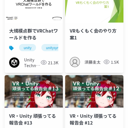
Йосифівна)
Йосифівна)
大規模点群でVRChatワ
VRもくもく会のやり方
ールドを作る
案1
unity
unitysync
Unity
須藤圭太
1.5K
21.3K
Technologies
Japan
VR・Unity 頑張ってる
VR・Unity 頑張ってる
報告会 #13
報告会 #12