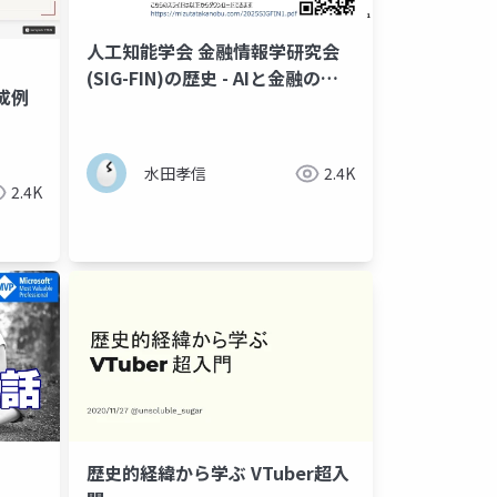
人工知能学会 金融情報学研究会
(SIG-FIN)の歴史 - AIと金融の技
生成例
術史の一部として議論 -
水田孝信
2.4K
2.4K
歴史的経緯から学ぶ VTuber超入