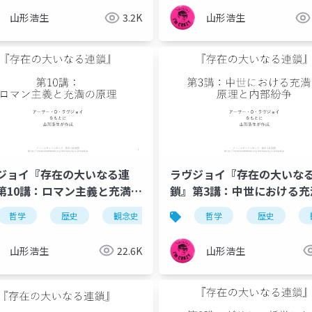
山形浩生
3.2K
山形浩生
ジョイ『存在の大いなる連
ラヴジョイ『存在の大いな
第10講：ロマン主義と充満の
鎖』第3講：中世における充
原理と内部紛争
の原理
哲学
歴史
観念史
充満の原理
哲学
ロマン主義
歴史
山形浩生
22.6K
山形浩生