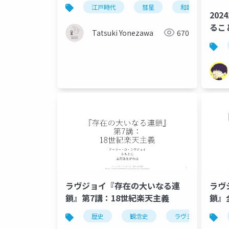
江戸時代
彗星
和歌山
202
るこ
Tatsuki Yonezawa
670
ラヴジョイ『存在の大いなる連
ラヴ
鎖』第7講：18世紀楽天主義
鎖』
歴史
観念史
ラヴジョイ