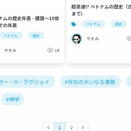
超高速!? ベトナムの歴史（
まで）
ナムの歴史年表 - 建国〜10世
ベトナム
歴史
での年表
ベトナム
歴史
やすみ
インスリンショック療法
インスリン・ショック療法
インシ
やすみ
1K
サー・O・ラヴジョイ
#存在の大いなる連鎖
#神学
1
2