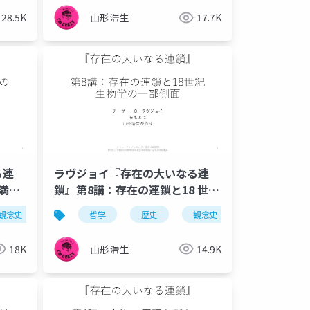
28.5K
山形浩生
17.7K
る連
ラヴジョイ『存在の大いなる連
満の
鎖』第8講：存在の連鎖と18 世紀
生物学の一部側面
観念史
プラトン
哲学
異世界性
歴史
観念史
この世性
プラトン
充満の原理
18K
山形浩生
14.9K