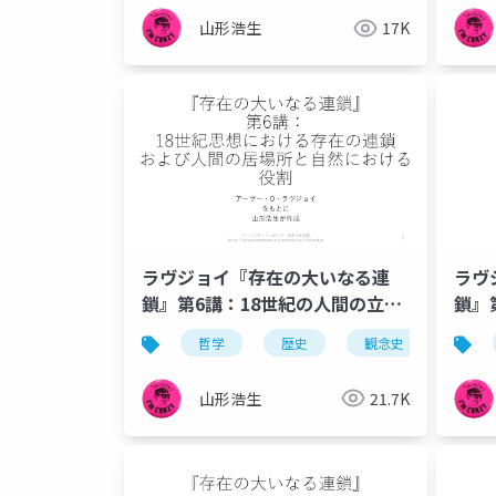
山形浩生
17K
ラヴジョイ『存在の大いなる連
ラヴ
鎖』第6講：18世紀の人間の立ち
鎖』
位置
原理
哲学
歴史
観念史
充満
山形浩生
21.7K