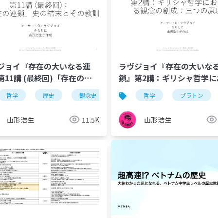
ジョイ『存在の大いなる連
ラヴジョイ『存在の大いな
第11講 (最終回)「存在の連
鎖』第2講：ギリシャ哲学に
史の結末とその教訓
る観念の創成：三つの原理
哲学
歴史
観念史
プラトン
哲学
異世界性
プラトン
山形浩生
11.5K
山形浩生