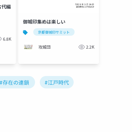
古代編
御城印集めは楽しい
京都御城印サミット
6.8K
ュリン・ショック療法
インシュリンショック療法
攻城団
2.2K
#存在の連鎖
#江戸時代