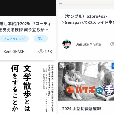
（サンプル）o1pro+o3-
>Gensparkでのスライド
の推し本紹介2025: 『コーディ
を支える技術 ――成り立ちから
プログラミング作法』
プログラミング
歴史
設計
Daisuke Miyata
Kent OHASHI
1.3K
2024 手話初級講座05