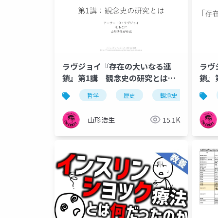
ラヴジョイ『存在の大いなる連
ラヴ
鎖』第1講 観念史の研究とは
鎖』
(1933) by 山形浩生
鎖」
哲学
歴史
観念史
山形浩生
15.1K