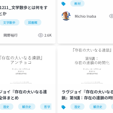
天文学
自然観察
教材
41211_文学散歩とは何をす
とか
Michio Inaba
文学散歩
図書館
岡野裕行
2.6K
ジョイ『存在の大いなる連
ラヴジョイ『存在の大いな
全体まとめ
鎖』第9講：存在の連鎖の時
哲学
歴史
充満の原理
観念史
哲学
充満の原理
歴史
プラトン
観念史