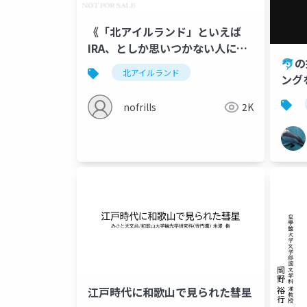
《「北アイルランド」といえば
IRA、としか思いつかない人にも
🐬
わかる》明瞭＆簡潔! 北アイルラ
北アイルランド
ング
ンドの基本解説
学ぶ
nofrills
2K
江戸時代に和歌山で見られた彗星