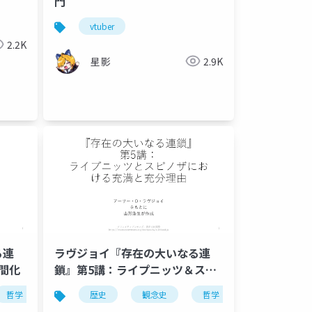
門
vtuber
2.2K
星影
2.9K
る連
ラヴジョイ『存在の大いなる連
間化
鎖』第5講：ライプニッツ＆スピ
ノザ
哲学
異世界性
充満の原理
この世性
歴史
異世界性
観念史
哲学
この世性
充満の原理
進化