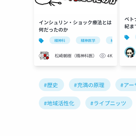
ベト
インシュリン・ショック療法とは
紀ま
何だったのか
精神科
精神医学
統合失調症
松崎朝樹（精神科医）
4K
#歴史
#充満の原理
#アー
#地域活性化
#ライプニッツ