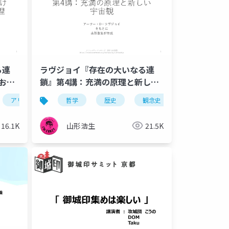
る連
ラヴジョイ『存在の大いなる連
おけ
鎖』第4講：充満の原理と新しい
宇宙観——地動説の受容と「この
この世性
アリストテレス
シェリング
哲学
歴史
歴史
ヤコービ
観念史
観念史
異世界性
プラトン
この
世性」の復活
16.1K
山形浩生
21.5K