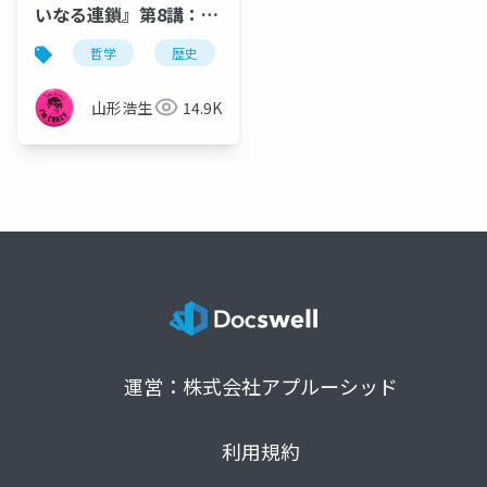
いなる連鎖』第8講：存
在の連鎖と18 世紀生物
哲学
歴史
観念史
プラトン
充満
学の一部側面
山形浩生
14.9K
運営：株式会社アプルーシッド
利用規約