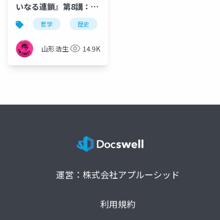
いなる連鎖』第8講：存
在の連鎖と18 世紀生物
哲学
歴史
観念史
プラトン
充満
学の一部側面
山形浩生
14.9K
運営：株式会社アプルーシッド
利用規約