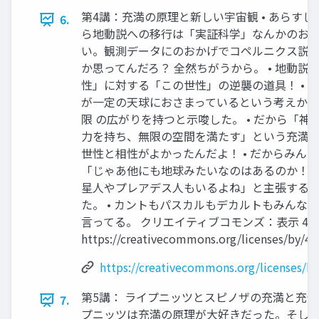
第4講：充満の原理と新しい宇宙観 • あらす
6.
ら地動説への移行は「実証科学」なんかのおか
い。観測データにのおかげでコペルニクス説
か思ってんだろ？ 全然ちがうから。 • 地動説
性」に対する「この世性」の逆襲の道具！ • 
が一定の天球におさまっているという考えか
限 の広がりを持つと示唆した。 • だから「神
力を持ち、無限の空間を満たす」という充満の
世性と相性がよかったんだよ！ • だからみん
「じゃあ他にも地球みたいなのはあるのか！ 火
星人やプレアデス人もいるよね」と主張する
た。 • カントもパスカルもデカルトもみんな
言ってる。 クリエイティブコモンズ：表示 4.0
https://creativecommons.org/licenses/by/4.0
https://creativecommons.org/licenses/by
第5講： ライプニッツとスピノザの充満と充分理
7.
プニッツは充満の原理が大好きだった。そし