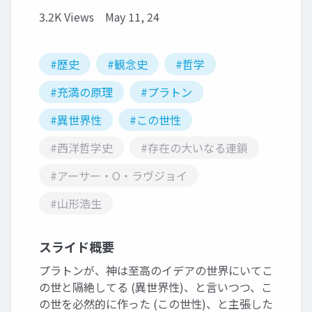
3.2K Views
May 11, 24
#歴史
#観念史
#哲学
#充満の原理
#プラトン
#異世界性
#この世性
#西洋哲学史
#存在の大いなる連鎖
#アーサー・O・ラヴジョイ
#山形浩生
スライド概要
プラトンが、神は至高のイデアの世界にいてこ
の世と隔絶してる (異世界性)、と言いつつ、こ
の世を必然的に作った (この世性)、と主張した