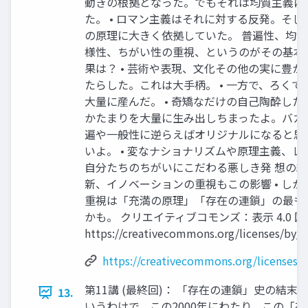
動きの根拠となった。でもそれは均質主義に
た。 • ロマン主義はそれに対する反発。そ
の原理に大きく依拠していた。 普遍性、均
様性、ちがい性の重視、というのがその基本
果は？ • 芸術や表現、文化その他の実に豊
たらした。これは大手柄。 • 一方で、ろくで
大量に産んだ。 • 奇矯なだけの自己陶酔し
かたまりを大量に生み出しちまったよ。バカ
遍や一般性に逆らえばオリジナルになると思
いよ。 • 変なナショナリズムや原理主義、
自分たちのちがいにこだわる悪しき発 想の結果
新、イノベーションの重視もこの影響 • し
重視は「充満の原理」「存在の連鎖」の最も
かも。 クリエイティブコモンズ：表示 4.0 国
https://creativecommons.org/licenses/by/4
https://creativecommons.org/licenses/b
第11講 (最終回)： 「存在の連鎖」史の結末と
13.
いうわけで、この2000年にわたり、この「