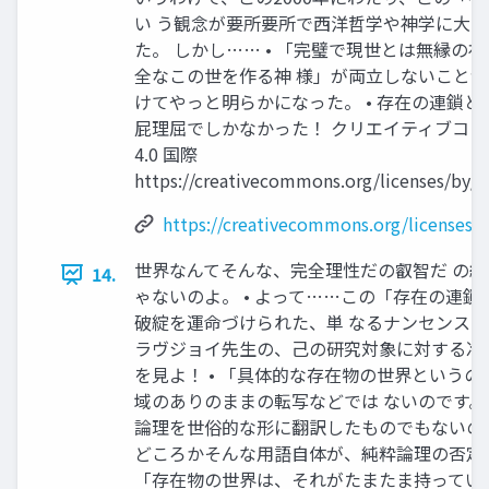
い う観念が要所要所で西洋哲学や神学に大
た。 しかし…… • 「完璧で現世とは無縁の
全なこの世を作る神 様」が両立しないことが、
けてやっと明らかになった。 • 存在の連鎖
屁理屈でしかなかった！ クリエイティブコ
4.0 国際
https://creativecommons.org/licenses/by/4
https://creativecommons.org/licenses/b
世界なんてそんな、完全理性だの叡智だ の
14.
ゃないのよ。 • よって……この「存在の連鎖
破綻を運命づけられた、単 なるナンセンスで
ラヴジョイ先生の、己の研究対象に対する冷
を見よ！ • 「具体的な存在物の世界という
域のありのままの転写などでは ないのです。
論理を世俗的な形に翻訳したものでもないの
どころかそんな用語自体が、純粋論理の否定な
「存在物の世界は、それがたまたま持ってい