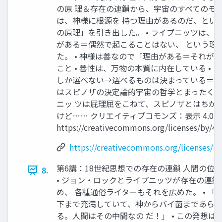
の原 理＆存在の連鎖から、宇宙のすべてのモノ
は、神様に根源を 持つ理由があるのだ、とい
の原理」を引き出した。 • ライプニッツは、
がある＝偶然で起こることはない、 という理
た。 • 神様は善なので「理由がある＝それが
こと • 善性は、万物の本質に内在している • 
しか選べない→選べるものは決まっている＝決定
はスピノザの決定論的宇宙の哲学とまったく
ニッ ツは屁理屈をこねて、スピノザとはちが
けど…… クリエイティブコモンズ：表示 4.0 
https://creativecommons.org/licenses/by/4.0
https://creativecommons.org/licenses/by
第6講：18世紀思想での存在の連鎖 人間の位
8.
• ジョン・ロックとライプニッツが存在の連
め、 各種通俗ライターもそれを広めた。 • 「
下まで充満していて、神からバイ菌まであら
る。人間はその中間なの だ！」 • この発想は