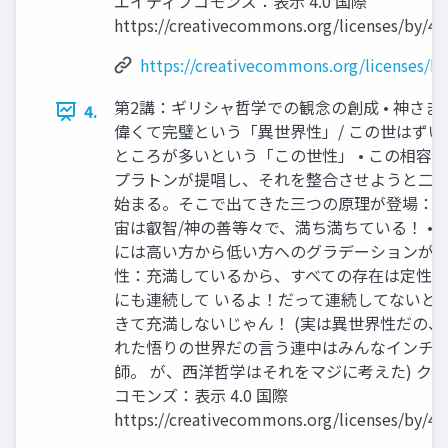
エイティブコモンズ：表示 4.0 国際
https://creativecommons.org/licenses/by/4.0
https://creativecommons.org/licenses/by
第2講：ギリシャ哲学での観念の創成 • 神さ
4.
偉くて完璧という「異世界性」/ この世はずい
ところが多いという「この世性」 • この相容
プラトンが提唱し、それを整合させようと二 
始まる。そこで出てきた三つの原理が登場： •
宙は叡智/神の善等々で、満ち満ちている！ • 
には高い方から低い方へのグラデーションがある
性：充満しているから、すべての存在は定性
にも連続して いるよ！だって連続してないと
きて充満しないじゃん！ (実は異世界性だの
れた悟りの世界だの言う連中はみんなインチ
師。 が、西洋哲学はそれをマジに考えた) ク
コモンズ：表示 4.0 国際
https://creativecommons.org/licenses/by/4.0