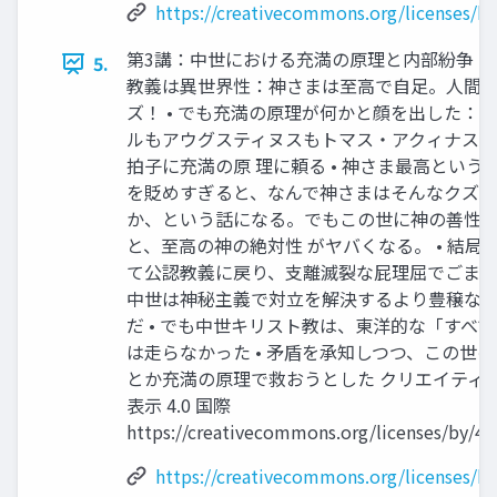
https://creativecommons.org/licenses/by
第3講：中世における充満の原理と内部紛争 •
5.
教義は異世界性：神さまは至高で自足。人間
ズ！ • でも充満の原理が何かと顔を出した：！ 
ルもアウグスティヌスもトマス・アクィナス
拍子に充満の原 理に頼る • 神さま最高という
を貶めすぎると、なんで神さまはそんなクズを
か、という話になる。でもこの世に神の善性
と、至高の神の絶対性 がヤバくなる。 • 結局
て公認教義に戻り、支離滅裂な屁理屈でごまかす
中世は神秘主義で対立を解決するより豊穣な
だ • でも中世キリスト教は、東洋的な「すべ
は走らなかった • 矛盾を承知しつつ、この世
とか充満の原理で救おうとした クリエイティ
表示 4.0 国際
https://creativecommons.org/licenses/by/4.0
https://creativecommons.org/licenses/by