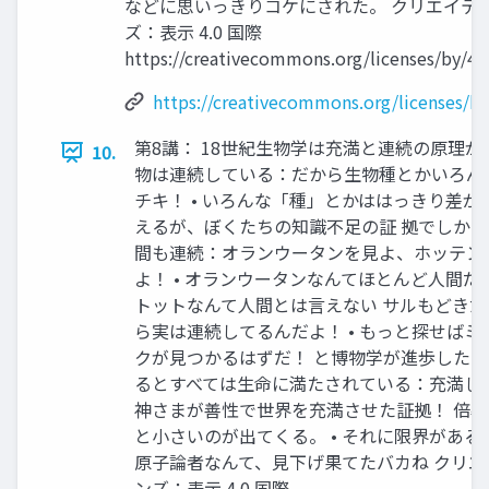
などに思いっきりコケにされた。 クリエイテ
ズ：表示 4.0 国際
https://creativecommons.org/licenses/by/4.0
https://creativecommons.org/licenses/by
第8講： 18世紀生物学は充満と連続の原理が推
10.
物は連続している：だから生物種とかいろん
チキ！ • いろんな「種」とかははっきり差が
えるが、ぼくたちの知識不足の証 拠でしかない
間も連続：オランウータンを見よ、ホッテン
よ！ • オランウータンなんてほとんど人間だ
トットなんて人間とは言えない サルもどきだ
ら実は連続してるんだよ！ • もっと探せば
クが見つかるはずだ！ と博物学が進歩した。 
るとすべては生命に満たされている：充満して
神さまが善性で世界を充満させた証拠！ 倍
と小さいのが出てくる。 • それに限界がある
原子論者なんて、見下げ果てたバカね クリエ
ンズ：表示 4.0 国際