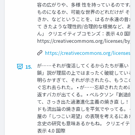
容の広がりや、多様 性を持っているのです。
ものになるか、可能な世界のどれだけが そ
きか、などということを、はるか永遠の昔か
て きたような理性的/合理的な根拠など、あ
ん」 クリエイティブコモンズ：表示 4.0 国際
https://creativecommons.org/licenses/by/4
https://creativecommons.org/licenses/b
が……それが復活してくるからたちが悪い • 
15.
鎖」説が理屈の上ではまったく破綻している
明らかすぎて、それが示されたら、もうこの
ぐ忘れ去られた。 • が……忘却されたため
返すバカが出てくる。 • ベルクソン『創造的
て、さっき出た過激進化主義の焼き直 し！ •
ドも流出論の焼き直しを平気でやってる。 • 
屋の「しつこい渇望」の表現を考えるにあた
念史の研究も意味あるかもね。 クリエイテ
表示 4.0 国際