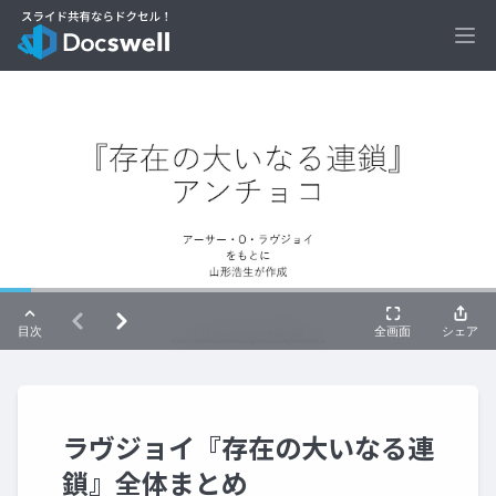
Ope
ラヴジョイ『存在の大いなる連
鎖』全体まとめ