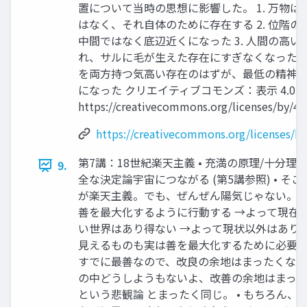
置について当時の思想に影響した。 1. 万物は
はなく、それ自体のために存在する 2. 位階の
中間ではなく底辺近くになった 3. 人間の高い
れ、サルに毛が生えた存在にすぎなくなった 4.
を両方持つ気高い存在のはずが、最低の精神し
になった クリエイティブコモンズ：表示 4.0 
https://creativecommons.org/licenses/by/4.0
https://creativecommons.org/licenses/by
第7講：18世紀楽天主義 • 充満の原理/十分理
9.
全な決定論宇宙につながる (第5講参照) • そ
が楽天主義。でも、ぜんぜん陽気じゃない。 •
善を最大化するように行動する →よって現在
い世界はあり得ない →よって現状以外はあり得な
見えるものも実は善を最大化するために必要。 
すでに最善なので、改良の余地はまったくない 
の中どうしようもないよ、改善の余地はまっ
という悲観論 とまったく同じ。 • もちろん、