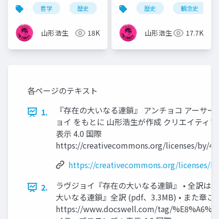
世における充満の原理
イプニッツ＆スピノザ
哲学
歴史
観念史
歴史
プラトン
観念史
異世
と内部紛争
山形浩生
18K
山形浩生
17.7K
各ページのテキスト
『存在の大いなる連鎖』 アンチョコ アーサー
1.
ョイ をもとに 山形浩生が作成 クリエイティ
表示 4.0 国際
https://creativecommons.org/licenses/by/4.0
https://creativecommons.org/licenses/by
ラヴジョイ『存在の大いなる連鎖』 • 全訳は以
2.
大いなる連鎖』全訳 (pdf、3.3MB) • また
https://www.docswell.com/tag/%E8%