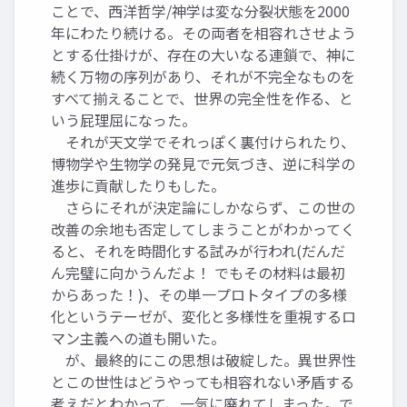
ことで、西洋哲学/神学は変な分裂状態を2000
年にわたり続ける。その両者を相容れさせよう
とする仕掛けが、存在の大いなる連鎖で、神に
続く万物の序列があり、それが不完全なものを
すべて揃えることで、世界の完全性を作る、と
いう屁理屈になった。
それが天文学でそれっぽく裏付けられたり、
博物学や生物学の発見で元気づき、逆に科学の
進歩に貢献したりもした。
さらにそれが決定論にしかならず、この世の
改善の余地も否定してしまうことがわかってく
ると、それを時間化する試みが行われ(だんだ
ん完璧に向かうんだよ！ でもその材料は最初
からあった！)、その単一プロトタイプの多様
化というテーゼが、変化と多様性を重視するロ
マン主義への道も開いた。
が、最終的にこの思想は破綻した。異世界性
とこの世性はどうやっても相容れない矛盾する
考えだとわかって、一気に廃れてしまった。で