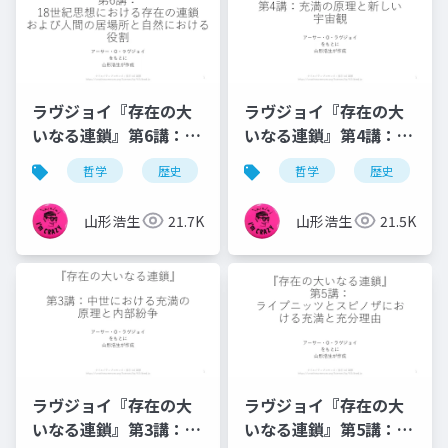
ラヴジョイ『存在の大
ラヴジョイ『存在の大
いなる連鎖』第6講：18
いなる連鎖』第4講：充
世紀の人間の立ち位置
満の原理と新しい宇宙
哲学
歴史
観念史
哲学
充満の原理
歴史
観——地動説の受容と
「この世性」の復活
山形浩生
21.7K
山形浩生
21.5K
ラヴジョイ『存在の大
ラヴジョイ『存在の大
いなる連鎖』第3講：中
いなる連鎖』第5講：ラ