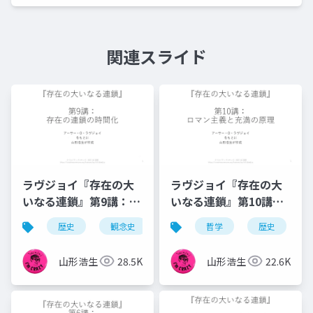
関連スライド
ラヴジョイ『存在の大
ラヴジョイ『存在の大
いなる連鎖』第9講：存
いなる連鎖』第10講：
在の連鎖の時間化
ロマン主義と充満の原
歴史
観念史
哲学
哲学
充満の原理
歴史
異
理
山形浩生
28.5K
山形浩生
22.6K