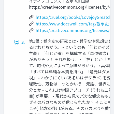
イティブコモンズ：表示 4.0 国際
https://creativecommons.org/licenses/by/4.0
https://cruel.org/books/LovejoyGreatch
https://www.docswell.com/tag/観念史
https://creativecommons.org/licenses/by
第1講：観念史の研究とは • 哲学史や思想史
3.
るけれどちがう。 • というのも「何とかイズ
主義」「何とか論」を構成する「単位観念」み
がありそう！ それを扱う。 • 「神」とか「キ
て、時代や人によって意味がちがう。 • 具体的に
「すべては単純な本質を持つ」「還元はダメ
視」 • わかりにくい (あるいはデタラメ) を深
秘教性、万物は一つとかいう一元論、世界に
分とか • これには学際アプローチ (それも二
目) が重要。 • 現代から見てバカな観念も多
ぜそのバカなものが信じられたか？ そこにも 
こそ) 観念の作用がある。そのバカぶりを愛で