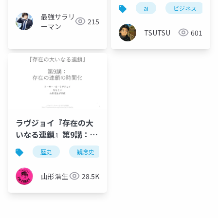
ai
ビジネス
最強サラリ
215
ーマン
TSUTSU
601
ラヴジョイ『存在の大
いなる連鎖』第9講：存
在の連鎖の時間化
歴史
観念史
哲学
充満の原理
異
山形浩生
28.5K