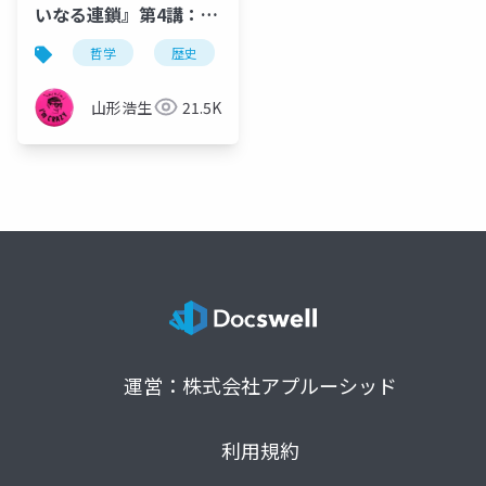
いなる連鎖』第4講：充
満の原理と新しい宇宙
哲学
歴史
観念史
プラトン
充満
観——地動説の受容と
「この世性」の復活
山形浩生
21.5K
運営：株式会社アプルーシッド
利用規約