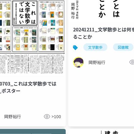
20241211_文学散歩とは何
ることか
文学散歩
図書館
岡野裕行
60703_これは文学散歩では
_ポスター
岡野裕行
>100