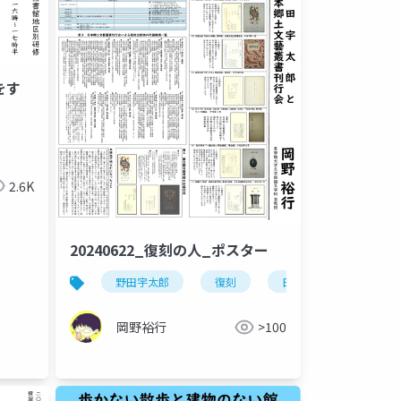
をす
2.6K
20240622_復刻の人_ポスター
野田宇太郎
復刻
日本図書館情報学会叢書
岡野裕行
>100