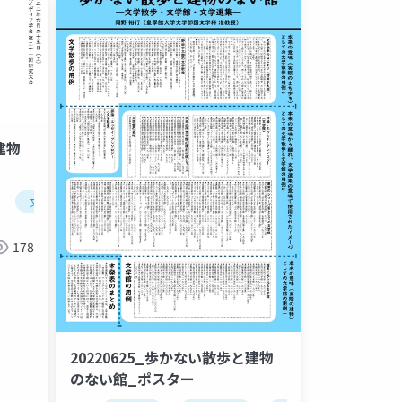
建物
文学選集
178
20220625_歩かない散歩と建物
のない館_ポスター