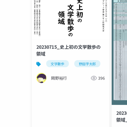
20230715_史上初の文学散歩の
領域
文学散歩
野田宇太郎
岡野裕行
396
202
領域