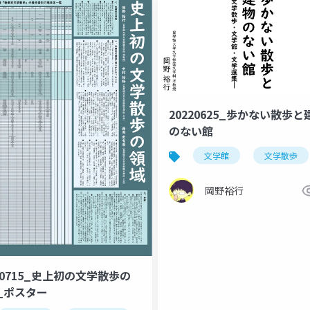
20220625_歩かない散歩と
のない館
文学館
文学散歩
岡野裕行
30715_史上初の文学散歩の
_ポスター