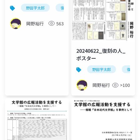
野田宇太郎
復刻
日本郷土文藝叢書刊行会
岡野裕行
563
20240622_復刻の人_
ポスター
野田宇太郎
復刻
岡野裕行
>100