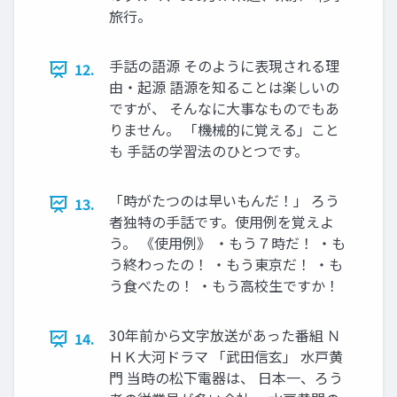
旅行。
手話の語源 そのように表現される理
12.
由・起源 語源を知ることは楽しいの
ですが、 そんなに大事なものでもあ
りません。 「機械的に覚える」こと
も 手話の学習法のひとつです。
「時がたつのは早いもんだ！」 ろう
13.
者独特の手話です。使用例を覚えよ
う。 《使用例》 ・もう７時だ！ ・も
う終わったの！ ・もう東京だ！ ・も
う食べたの！ ・もう高校生ですか！
30年前から文字放送があった番組 Ｎ
14.
ＨＫ大河ドラマ 「武田信玄」 水戸黄
門 当時の松下電器は、 日本一、ろう