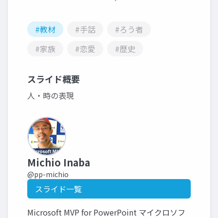
#教材
#手話
#ろう者
#家族
#恋愛
#歴史
スライド概要
人・時の表現
Michio Inaba
@pp-michio
スライド一覧
Microsoft MVP for PowerPoint マイクロソフ