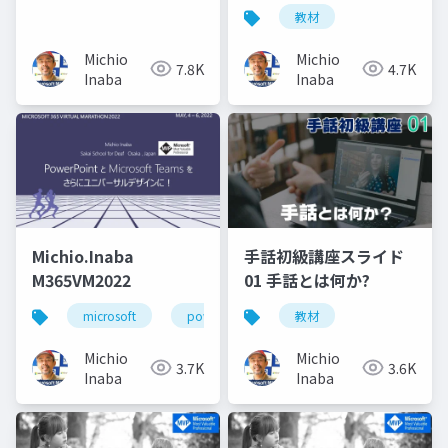
教材
Michio
Michio
7.8K
4.7K
Inaba
Inaba
Michio.Inaba
手話初級講座スライド
M365VM2022
01 手話とは何か?
microsoft
powerpoint
教材
microsoftmvp
mi
Michio
Michio
3.7K
3.6K
Inaba
Inaba