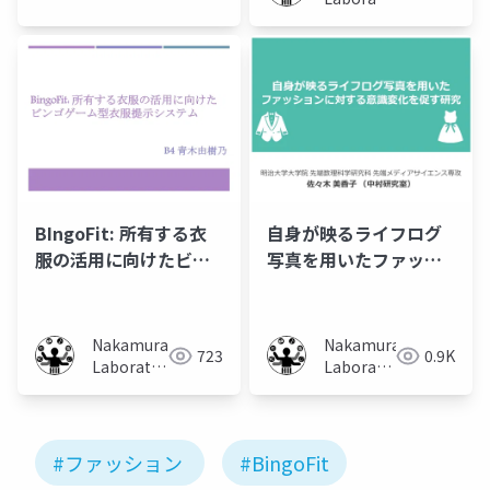
Луiза-
(Meiji
шарлотта
University)
Йосифівна)
BIngoFit: 所有する衣
自身が映るライフログ
服の活用に向けたビン
写真を用いたファッシ
ゴゲーム型衣服提示シ
ョンに対する意識変化
ステム
を促す研究
Nakamura
Nakamura
723
0.9K
Laboratory
Laboratory
(Meiji
(Meiji
University)
University)
#ファッション
#BingoFit