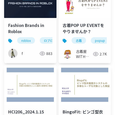
Fashion Brands in
古着POP UP EVENTを
Roblox
やりませんか？
roblox
ロブロックス
デジタルファッション
古着
popup
古着屋
f
883
2.7K
WITH
BILLY
HCI206_2024.1.15
BingoFit: ビンゴ型衣