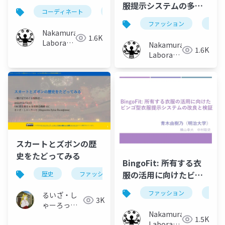
服提示システムの多様
コーディネート
ファッション
ビンゴ
なユーザを対象とした
ファッション
コー
検証
Nakamura
1.6K
Laboratory
Nakamura
1.6K
(Meiji
Laboratory
University)
(Meiji
University)
スカートとズボンの歴
史をたどってみる
BingoFit: 所有する衣
服の活用に向けたビン
歴史
ファッション
vrchat
vrc
v
ゴ型衣服提示システム
ファッション
コー
るいざ・し
の改良と検証
3K
ゃーろっと
Nakamura
(Інокашираська,
1.5K
Laboratory