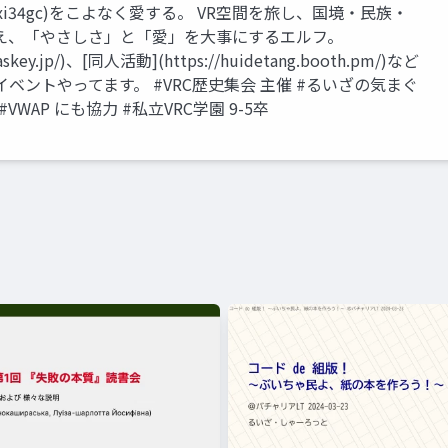
notes/9crnxi34gc)をこよなく愛する。 VR空間を旅し、国境・民族・
え、「やさしさ」と「愛」を大事にするエルフ。
iraskey.jp/)、[同人活動](https://huidetang.booth.pm/)など
ベントやってます。 #VRC歴史集会 主催 #るいざの気まぐ
VWAP にも協力 #私立VRC学園 9-5卒