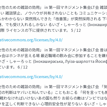
性のための雑談の効用」 in 第一回マネジメント集会LT会 
い 雑談禁止、ノウハウが共有されないことも コミュニケーシ
るかわからない 突然飛んできた「改善策」が突然採用される 下
入れるしかない るいざ・しゃーろっと (Інокашираська, Луi
際 ライセンスの下に提供されています。 5 / 12
eativecommons.org/licenses/by/4.0/
性のための雑談の効用」 in 第一回マネジメント集会LT会 
み会はホンネが言える場 最近職場の飲み会に参加することを嫌
ろっと (Інокашираська, Луiза-шарлотта Йос
ます。 6 / 12
eativecommons.org/licenses/by/4.0/
性のための雑談の効用」 in 第一回マネジメント集会LT会 
司の判断はヤバいと叫んでいる」こともおこる 「何を言っても
で戦わなければいけないあの国も然り お前らの敵はゾンビでは
く判断できない 心理的安全性が足りない るいざ・しゃーろっと (Іно