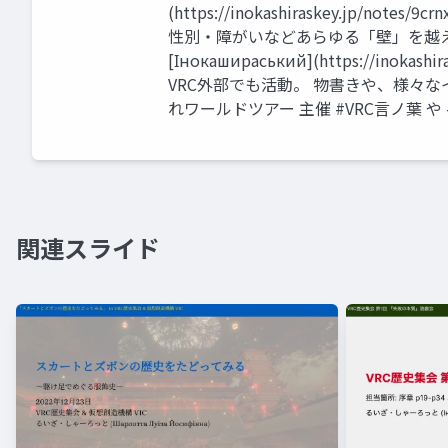
(https://inokashiraskey.jp/
性別・障がいなどあらゆる「壁」を越
[Інокашираський](https://inokash
VRC外部でも活動。 物書きや、様々なイ
れワールドツアー 主催 #VRC言ノ葉 や #
関連スライド