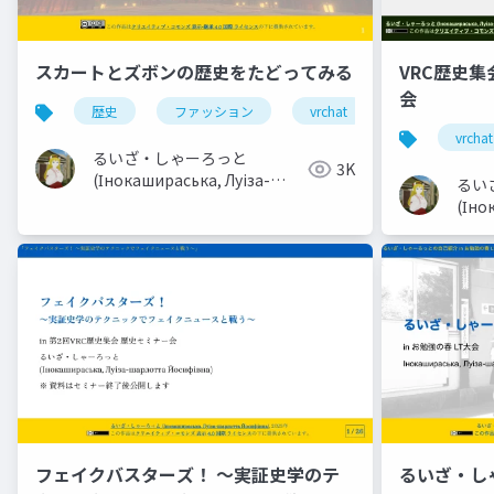
スカートとズボンの歴史をたどってみる
VRC歴史集
会
歴史
ファッション
vrchat
vrc
v
vrchat
るいざ・しゃーろっと
3K
(Інокашираська, Луiза-
るい
шарлотта Йосифівна)
(Іно
шарл
フェイクバスターズ！ 〜実証史学のテ
るいざ・し