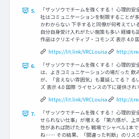
「ザッソウでチームを強くする！ 心理的安全
5.
社はコミュニケーションを制限することが多
かわからない 下手すると同僚が何考えてい
自分自身受け入れがたい施策も多い 経緯も謎、でも受け
作品はクリエイティブ・コモンズ 表示 4.0 国
https://lit.link/VRCLouisa
http://cr
「ザッソウでチームを強くする！ 心理的安全
6.
は、よきコミュニケーションの場だった 飲
が、「言えない雰囲気」も蔓延してる？ るいざ・しゃー
ズ 表示 4.0 国際 ライセンスの下に提供されてい
https://lit.link/VRCLouisa
http://cr
「ザッソウでチームを強くする！ 心理的安全
7.
せられない仕事」が増える 「第六感が、上
性があれば防げたかも 戦場でシャベル1本
ね…… その結果、「間違った判断」のリスクを正し