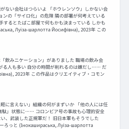
雑談がない会社はつらいよ 「ホウレンソウ」しかない会
ョンの「サイロ化」の危険 隣の部署が何考えている
手するとたばこ部屋で何もかも決まっている しかも
за-шарлотта Йосифівна), 2023年 この
昔は「飲みニケーション」がありました 職場の飲み会
がる人も多い 自分の時間が削れるのは嫌だし…… だ
ифівна), 2023年 この作品はクリエイティブ・コモン
「気軽に言えない」組織の何がまずいか 「他の人には任
無駄」状態に…… コロンビア号の事故も心理的安全
ない、武装した正規軍だ！ 旧日本軍もそうでした
кашираська, Луiза-шарлотта