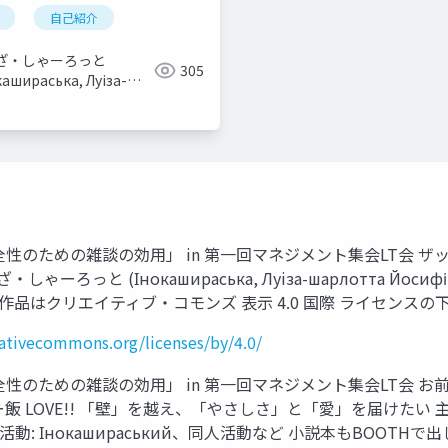
自己紹介
料批判
ざ・しゃーろっと
305
кашираська, Луiза-
отта Йосифівна)
性のための雑談の効用」 in 第一回マネジメント集会LT会 
っと (Інокашираська, Луiза-шарлотта Йосифів
2023年 この作品はクリエイティブ・コモンズ 表示 4.0 国際 ライセンス
eativecommons.org/licenses/by/4.0/
性のための雑談の効用」 in 第一回マネジメント集会LT会 お
 LOVE!! 「壁」を越え、「やさしさ」と「愛」を届けたい 主
C外活動: Інокашираський、同人活動など 小説本もBOO