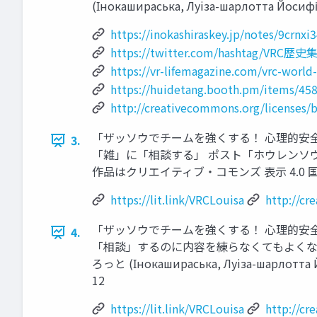
(Інокашираська, Луiза-шарлотт
https://inokashiraskey.jp/notes/9crnxi
https://twitter.com/hashtag/VRC歴史
https://vr-lifemagazine.com/vrc-world-
https://huidetang.booth.pm/items/45
http://creativecommons.org/licenses/b
「ザッソウでチームを強くする！ 心理的安全
3.
「雑」に「相談する」 ポスト「ホウレンソウ」として注
作品はクリエイティブ・コモンズ 表示 4.0 国
https://lit.link/VRCLouisa
http://cr
「ザッソウでチームを強くする！ 心理的安全
4.
「相談」するのに内容を練らなくてもよくな
ろっと (Інокашираська, Луiза-ша
12
https://lit.link/VRCLouisa
http://cr