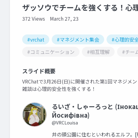
ザッソウでチームを強くする！心
372 Views
March 27, 23
#vrchat
#マネジメント集会
#心理的安
#コミュニケーション
#相互理解
#チー
スライド概要
VRChatで3月26日(日)に開催された第1回マネジメ
雑談は心理的安全性を強くする！
るいざ・しゃーろっと (Інокашир
Йосифівна)
@VRCLouisa
井の頭公園に住むといわれるエルフ。[