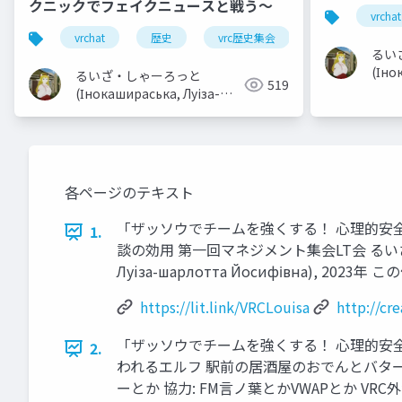
クニックでフェイクニュースと戦う〜
vrchat
vrchat
歴史
vrc歴史集会
史学
史
るい
(Іно
るいざ・しゃーろっと
519
шарл
(Інокашираська, Луiза-
шарлотта Йосифівна)
各ページのテキスト
「ザッソウでチームを強くする！ 心理的安全
1.
談の効用 第一回マネジメント集会LT会 るいざ・しゃーろ
Луiза-шарлотта Йосифівна), 
https://lit.link/VRCLouisa
http://cr
「ザッソウでチームを強くする！ 心理的安全
2.
われるエルフ 駅前の居酒屋のおでんとバター飯
ーとか 協力: FM言ノ葉とかVWAPとか VR