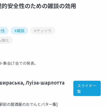
理的安全性のための雑談の効用
全性
#雑談
#ザッソウ
ム強化
ント集会LT会での発表。
аська, Луiза-шарлотта
スライド一
覧
駅前の居酒屋のおでんとバター飯]