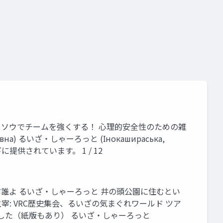
ザッソウでチームを強くする！ 心理的安全性のための雑
на) るいざ・しゃーろっと (Інокашираська,
の下に提供されています。 1 / 12
前誰よ るいざ・しゃーろっと 井の頭公園に住むとい
宰: VRC歴史集会、るいざの気まぐれワールド ツア
THで出した（紙版もあり） るいざ・しゃーろっと