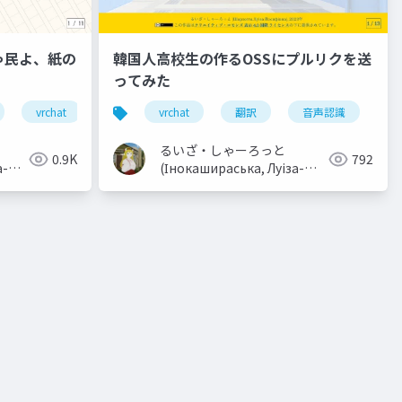
ちゃ民よ、紙の
韓国人高校生の作るOSSにプルリクを送
ってみた
戦史
vrchat
vivliostyle
vrchat
翻訳
音声認識
os
るいざ・しゃーろっと
0.9K
792
а-
(Інокашираська, Луiза-
)
шарлотта Йосифівна)