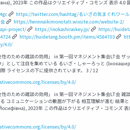
а Йосифівна), 2023年 この作品はクリエイティブ・コモンズ 表示
34gc
https://twitter.com/hashtag/るいざの気まぐれワ
集会
https://hennnaikimonotati.wixsite.com/website-2/
api-project/
https://inokashiraskey.jp/
https://huide
84724
https://huidetang.booth.pm/items/4584703
htt
y/4.0/
性のための雑談の効用」 in 第一回マネジメント集会LT会 
目を集めている るいざ・しゃーろっと (Інокашираська, Луi
際 ライセンスの下に提供されています。 3 / 12
eativecommons.org/licenses/by/4.0/
性のための雑談の効用」 in 第一回マネジメント集会LT会 
る コミュニケーションの敷居が下がる 相互理解が進む 結果
рлотта Йосифівна), 2023年 この作品はクリエイティブ・コモ
eativecommons.org/licenses/by/4.0/