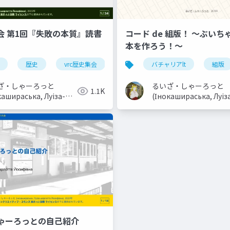
会 第1回『失敗の本質』読書
コード de 組版！ 〜ぶい
本を作ろう！〜
rc歴史集会
服飾史
歴史
vrc歴史集会
読書会
バチャリアlt
失敗の本質
組版
ざ・しゃーろっと
るいざ・しゃーろっと
1.1K
кашираська, Луiза-
(Інокашираська, Луiз
отта Йосифівна)
шарлотта Йосифівна
ゃーろっとの自己紹介