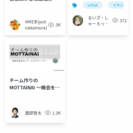
のための雑談の効用
vrchat
マネジメン
るいざ・し
372
中村洋(yoh
ゃーろっと
3K
nakamura)
(Інокашираська,
Луiза-
шарлотта
Йосифівна)
チーム作りの
MOTTAINAI ～機会を逃
さないチームビルディ
ング～
渡部啓太
1.3K