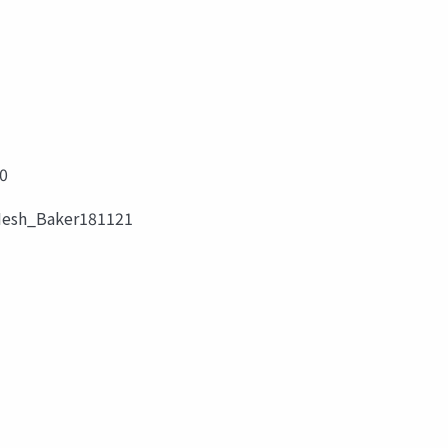
0
/Mesh_Baker181121