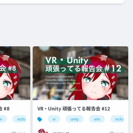
 #8
VR・Unity 頑張ってる報告会 #12
m
vrchat
初心者
vr
unity
vrm
vrchat