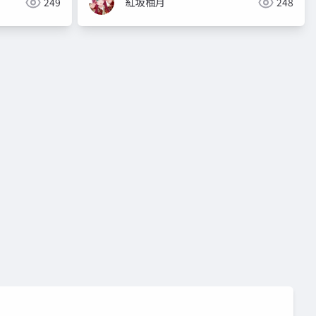
249
紅坂柚月
248