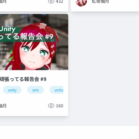
柚月
432
紅坂柚月
y 頑張ってる報告会 #9
unity
vrm
vrchat
初心者
柚月
160