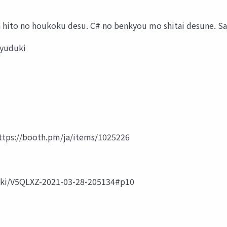
nna hito no houkoku desu. C# no benkyou mo shitai desune. S
/yuduki
tps://booth.pm/ja/items/1025226
uki/V5QLXZ-2021-03-28-205134#p10