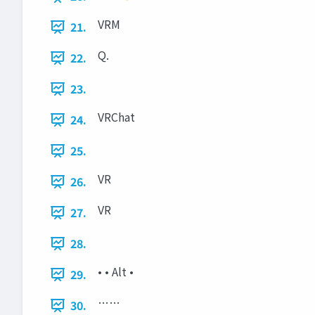
VRM
21.
Q.
22.
23.
VRChat
24.
25.
VR
26.
VR
27.
28.
• • Alt •
29.
……
30.