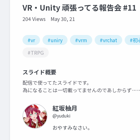
VR・Unity 頑張ってる報告会 #11
204 Views
May 30, 21
#vr
#uniry
#vrm
#vrchat
#初
#TRPG
スライド概要
配信で使ってたスライドです。
為になることは一切載ってませんのであしからず…
紅坂柚月
@yuduki
おやすみなさい。