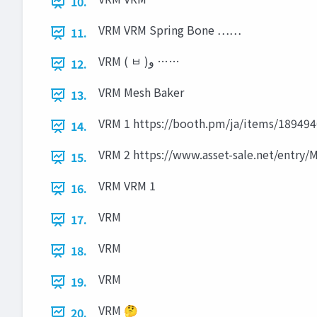
10.
VRM VRM Spring Bone ……
11.
VRM ( ㅂ )‫و‬ ……
12.
VRM Mesh Baker
13.
VRM 1 https://booth.pm/ja/items/189494
14.
VRM 2 https://www.asset-sale.net/entry
15.
VRM VRM 1
16.
VRM
17.
VRM
18.
VRM
19.
VRM 🤔
20.