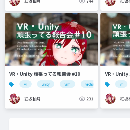
紅坂柚月
744
紅坂
VR・Unity 頑張ってる報告会 #10
VR・Unit
vr
unity
vrm
vrchat
初心者
vr
紅坂柚月
231
紅坂