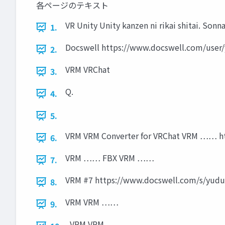
各ページのテキスト
VR Unity Unity kanzen ni rikai shitai. So
1.
Docswell https://www.docswell.com/user
2.
VRM VRChat
3.
Q.
4.
5.
VRM VRM Converter for VRChat VRM …… ht
6.
VRM …… FBX VRM ……
7.
VRM #7 https://www.docswell.com/s/yud
8.
VRM VRM ……
9.
VRM VRM