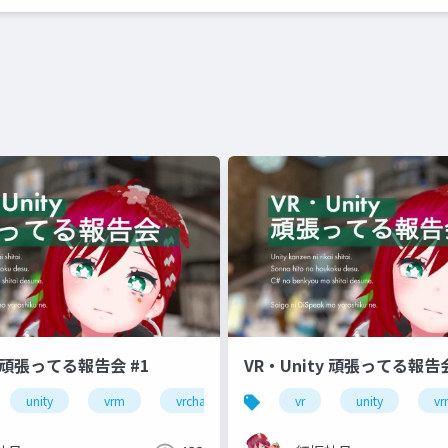
y 頑張ってる報告会 #1
VR・Unity 頑張ってる報告会
unity
vrm
vrchat
初心者
vr
unity
vr