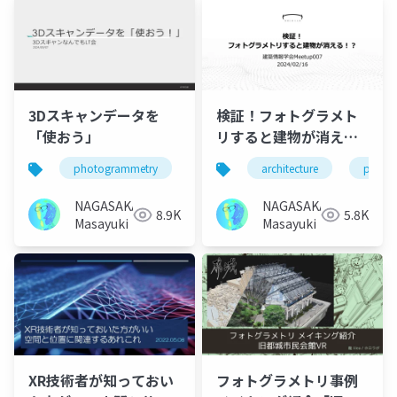
3Dスキャンデータを
検証！フォトグラメト
「使おう」
リすると建物が消え
る！？
photogrammetry
3d modeling
architecture
blender
photo
NAGASAKA
NAGASAKA
8.9K
5.8K
Masayuki
Masayuki
XR技術者が知っておい
フォトグラメトリ事例