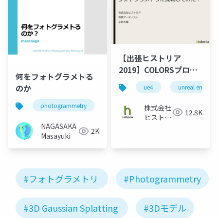
【出張ヒストリア
2019】COLORSプロジ
何をフォトグラメトる
ェクトフォトグラメト
のか
ue4
unreal engine
リに挑戦してみた！
photogrammetry
spatial reconstruction
virtual re
株式会社
12.8K
ヒストリ
NAGASAKA
ア
2K
Masayuki
#フォトグラメトリ
#Photogrammetry
#3D Gaussian Splatting
#3Dモデル