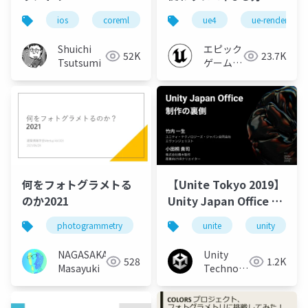
なる10の方法【UE4
ios
coreml
iosdc
ue4
ml
ue-rendering
photogram
Character Art Dive
Online】
Shuichi
エピック
52K
23.7K
Tsutsumi
ゲームズ
ジャパン
何をフォトグラメトる
【Unite Tokyo 2019】
のか2021
Unity Japan Office 制
作の裏側
photogrammetry
spatial reconstruction
unite
unity
virtual re
NAGASAKA
Unity
528
1.2K
Masayuki
Technologies
Japan