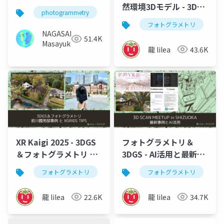
然環境3Dモデル - 3D
photogrammetry
3dgs
3dcg
3dガウシ
Gaussian Splatting の
フォトグラメトリ
活用 - 川デジウェビナ
NAGASAKA
51.4K
ー2025
Masayuki
龍 lilea
43.6K
XR Kaigi 2025 - 3DGS
フォトグラメトリ＆
＆フォトグラメトリ 前
3DGS - AI活用と最新事
川國男邸事例とXGRIDS
例 - 3D SCAN MEETUP
フォトグラメトリ
3d gaussian splatting
フォトグラメトリ
3dgs
TIPS
in SHIZUOKA 2025
龍 lilea
22.6K
龍 lilea
34.7K