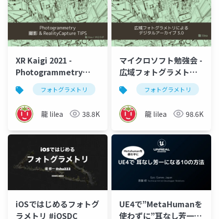
XR Kaigi 2021 -
マイクロソフト勉強会 -
Photogrammetry
広域フォトグラメトリ
RealityCapture TIPS
によるデジタルアーカ
フォトグラメトリ
vr
ar
フォトグラメトリ
3dデジタルアー
v
イブ
龍 lilea
38.8K
龍 lilea
98.6K
iOSではじめるフォトグ
UE4で”MetaHumanを
ラメトリ #iOSDC
使わずに”耳なし芳一に