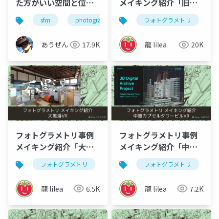
た方がいい空間と位置
メイキング紹介「旧都
に関連するあれこれ
城市民会館VR」
sfm
photogrammetry
フォトグラメトリ
フォトグラメトリ
あうぜん
17.9K
龍 lilea
20K
フォトグラメトリ事例
フォトグラメトリ事例
メイキング紹介「大黒
メイキング紹介「中銀
湯VR」
カプセルタワービル
フォトグラメトリ
3dデジタルアーカイブ
フォトグラメトリ
v
VR」
龍 lilea
6.5K
龍 lilea
7.2K