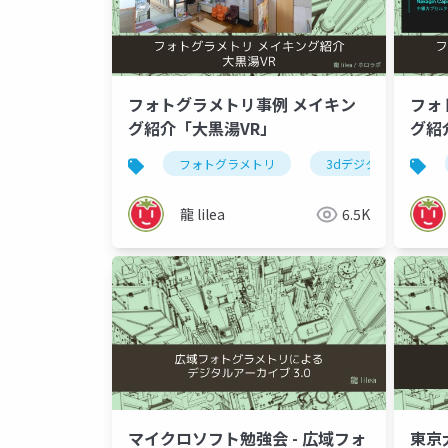
フォトグラメトリ事例 メイキン
フォ
グ紹介「大黒湯VR」
グ紹
VR」
フォトグラメトリ
3dデジタルアーカイブ
龍 lilea
6.5K
マイクロソフト勉強会 - 広域フォ
東京