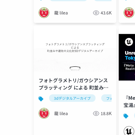
龍 lilea
43.6K
フォトグラメトリ/ガウシアンス
プラッティング による 町並みや
建物の文化財3Dデジタルアーカ
『Me
3dデジタルアーカイブ
フォトグラメトリ
イブ @文化財 XRミートアップ東
宝湯』
京
グ紹介
龍 lilea
18.8K
TOK