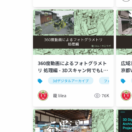
360度動画によるフォトグラメト
広域3
リ 処理編 - 3Dスキャン何でもLT
京都
会
学会 m
3dデジタルアーカイブ
フォトグラメトリ
龍 lilea
76K