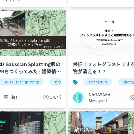
D Gaussian Splatting版の
検証！フォトグラメトリす
VRをつくってみた - 建築情報
物が消える！？
eetup vol.009
3d gaussian splatting
ガウシアンスプラッティング
architecture
3dデジタ
photo
NAGASAKA
龍 lilea
54.7K
Masayuki