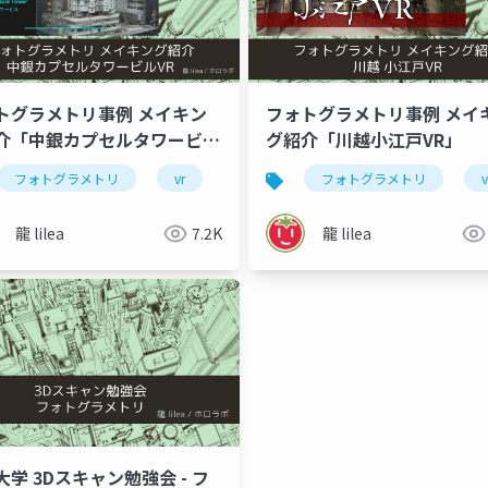
トグラメトリ事例 メイキン
フォトグラメトリ事例 メイ
介「中銀カプセルタワービル
グ紹介「川越小江戸VR」
フォトグラメトリ
vr
3dデジタルアーカイブ
フォトグラメトリ
v
龍 lilea
7.2K
龍 lilea
大学 3Dスキャン勉強会 - フ