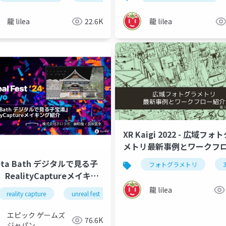
龍 lilea
22.6K
龍 lilea
XR Kaigi 2022 - 広域フォ
メトリ最新事例とワークフ
介
ta Bath デジタルで見る子
ガウシアンスプラッティング
フォトグラメトリ
RealityCaptureメイキン
【UNREAL FEST 2024
龍 lilea
reality capture
unreal fest
unreal fest 2024 tokyo
YO】
エピック ゲームズ
76.6K
ジャパン