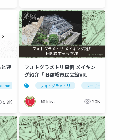
ると建
フォトグラメトリ事例 メイキン
グ紹介「旧都城市民会館VR」
ルアーカイブ
grammetry
digital archive
フォトグラメトリ
historical buildings
レーザースキャン
tokyo
vr
龍 lilea
20K
5.8K