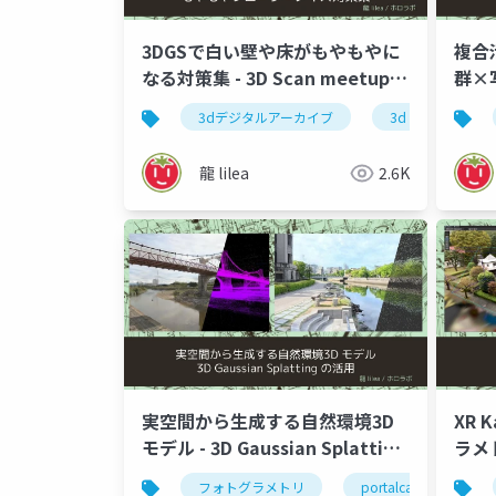
3DGSで白い壁や床がもやもやに
複合
なる対策集 - 3D Scan meetup
群×写
in SHIZUOKA vol.2
間情
3dデジタルアーカイブ
3d gaussian splat
龍 lilea
2.6K
実空間から生成する自然環境3D
XR 
モデル - 3D Gaussian Splatting
ラメ
の活用 - 川デジウェビナー2025
XGRI
フォトグラメトリ
portalcam
p