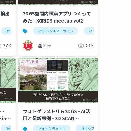
分検出
3DGS空間内検索アプリつくって
みた - XGRIDS meetup vol2
群
3dgs
3dデジタルアーカイブ
3d gaussian splatting
2.8K
龍 lilea
2.1K
-
フォトグラメトリ＆3DGS - AI活
ian
用と最新事例 - 3D SCAN
活用
MEETUP in SHIZUOKA 2025
3d gaussian splatting
3dgs
portalcam
xgrids
フォトグラメトリ
photogrammetry
3dgs
ガウシアンスプラッティング
3dデジタルアーカイブ