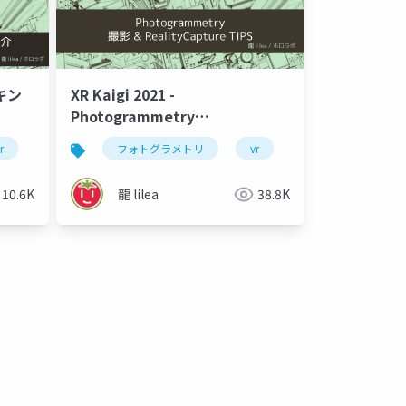
キン
XR Kaigi 2021 -
Photogrammetry
RealityCapture TIPS
r
3dデジタルアーカイブ
フォトグラメトリ
vr
ar
3dデジ
10.6K
龍 lilea
38.8K