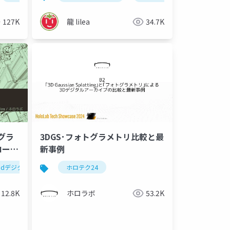
127K
龍 lilea
34.7K
トグラ
3DGS･フォトグラメトリ比較と最
ロー紹
新事例
3dデジタルアーカイブ
ホロテク24
12.8K
ホロラボ
53.2K