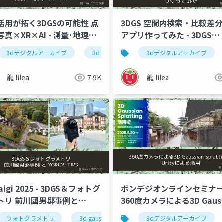
活用が拓く3DGSの可能性 点
3DGS 空間内検索・比較差
真×XR×AI - 測量･地理空
アプリ作ってみた - 3DGS
報イノベーション大会 2026
meetup vol2
ting
3dデジタルアーカイブ
3dgs
3d gaussian splatting
3dデジタルアーカイブ
3dgs
点
龍 lilea
7.9K
龍 lilea
Kaigi 2025 - 3DGS＆フォトグ
ボンデジオンラインセミナー 
トリ 前川國男邸事例と
360度カメラによる3D Gauss
DS TIPS
SplattingとUnityによる
hotogrammetry
フォトグラメトリ
3dデジタルアーカイブ
3d gaussian splatting
3dデジタルアーカイブ
3d gaussian splatting
3dgs
xgrids