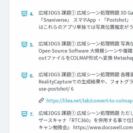
広域3DGS 課題① 広域シーン処理問題 3D Ga
4.
「Snaniverse」 スマホApp ・「Po
はこれらのアプリ単独では写真位置推定がう
広域3DGS 課題① 広域シーン処理問題 写真位置推定 規
5.
Open Source Software 大規模シーンや
outファイルをCOLMAP形式へ変換 Meta
広域3DGS 課題① 広域シーン処理問題 各種変換パターン
6.
RealityCaptureでの生成結果や、フォトグラ
use-postshot/ 6
https://lilea.net/lab/convert-to-colmap
広域3DGS 課題① 広域シーン処理問題 
7.
ザースキャナ「RTC360」を併用する事で
キャン勉強会』 https://www.docswell.com/s/