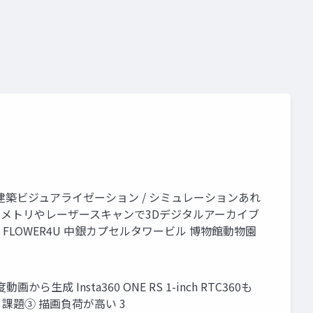
xgrids
ルモ設計 … 建築ビジュアライゼーション / シミュレーションあれ
トグラメトリやレーザースキャンで3Dデジタルアーカイブ
化 FLOWER4U 中銀カプセルタワービル 博物館動物園
ら生成 Insta360 ONE RS 1-inch RTC360も
 課題③ 描画負荷が高い 3