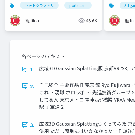
ウェビナー2025
vol.1
フォトグラメトリ
portalcam
photogrammetry
3d gau
龍 lilea
43.6K
龍 lil
各ページのテキスト
広域3D Gaussian Splatting版 京都VRつくっ
1.
自己紹介 主要作品  藤原 龍 Ryo Fujiwa
2.
これ ・現職 ホロラボ … 先進技術グループ
してる人 東京メトロ 電車/駅/橋梁 VRAA 
駅 子宝湯 2
広域3D Gaussian Splattingつくってみた
3.
併用 ただし簡単にはいかなかった…  課題①