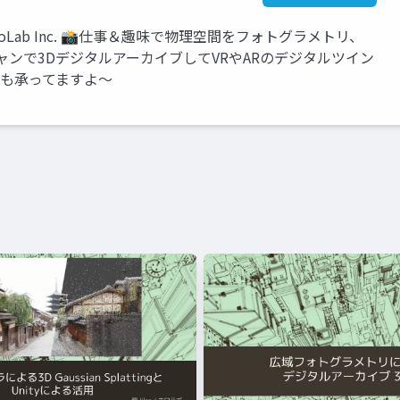
ボ HoloLab Inc. 📸仕事＆趣味で物理空間をフォトグラメトリ、
レーザースキャンで3DデジタルアーカイブしてVRやARのデジタルツイン
作も承ってますよ～