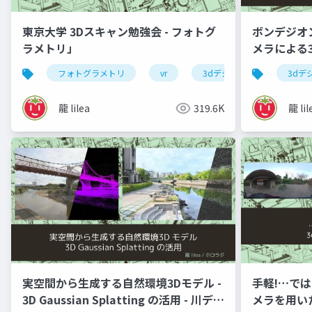
東京大学 3Dスキャン勉強会 - フォトグ
ボンデジオン
ラメトリ」
メラによる3D 
Unityに
フォトグラメトリ
vr
3dデジタルアーカイブ
3dデ
龍 lilea
319.6K
龍 lil
実空間から生成する自然環境3Dモデル -
手軽!…では
3D Gaussian Splatting の活用 - 川デジ
メラを用いた3