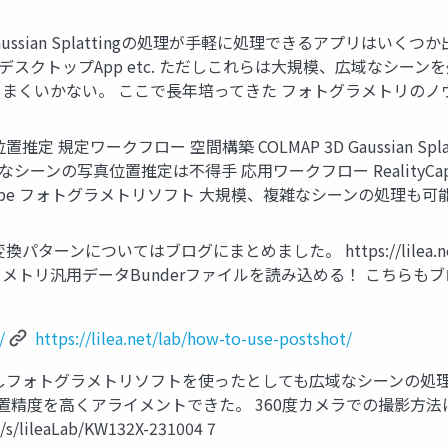
ussian Splattingの処理が手軽に処理できるアプリはいくつか
stshot」 デスクトップApp etc. ただしこれらは大規模、広域
まくいかない。 ここで長年培ってきた フォトグラメトリのノウ
定ワークフロー 空間構築 COLMAP 3D Gaussian Splatting
複雑なシーンの写真位置推定は不得手 応用ワークフロー RealityCaptur
shape フォトグラメトリソフト 大規模、複雑なシーンの処理も可能
についてはブログにまとめました。 https://lilea.net/lab/co
メトリ汎用データBunderファイルを読み込める！ こちらもブログにまとめま
/
https://lilea.net/lab/how-to-use-postshot/
ただしフォトグラメトリソフトを使ったとしても広域なシーンの
位置精度を高くアライメントできた。 360度カメラでの撮影方
lileaLab/KW132X-231004 7