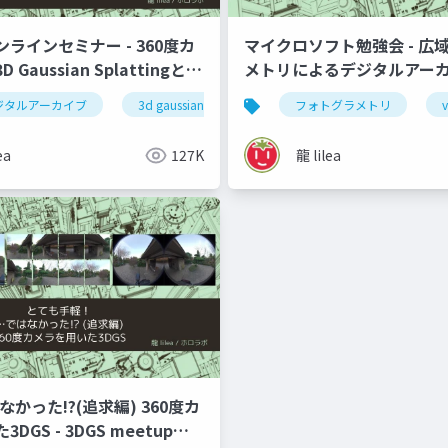
ラインセミナー - 360度カ
マイクロソフト勉強会 - 広
Gaussian Splattingと
メトリによるデジタルアー
よる活用
ジタルアーカイブ
3d gaussian splatting
フォトグラメトリ
3dgs
v
ea
127K
龍 lilea
なかった!?(追求編) 360度カ
DGS - 3DGS meetup