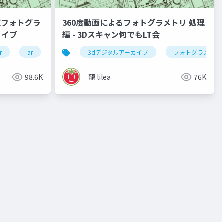
域フォトグラ
360度動画によるフォトグラメトリ 処理
カイブ
編 - 3Dスキャン何でもLT会
r
ar
3dデジタルアーカイブ
3dデジタルアーカイブ
フォトグラメトリ
98.6K
龍 lilea
76K