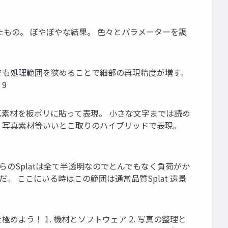
処理したもの。 ぼやぼやな結果。 色々とパラメーターを調
ットでも処理範囲を狭めることで細部の再現精度が増す。
9
写真素材を板ポリに貼って表現。 小さな文字までは読め
トリ、写真素材等いいとこ取りのハイブリッドで表現。
それらのSplatは全て半透明なのでとんでもなく負荷がか
 ここにいる時はこの範囲は通常品質Splat 遠景
メトリを極めよう！ 1. 機材とソフトウェア 2. 写真の整理と