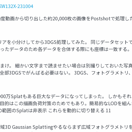
/KW132X-231004
60度動画から切り出した約20,000枚の画像をPostshotで
 エリアを小分けしてから3DGS処理してみた。 同じデータセ
ったデータのため各データを合体する際にも座標は一致する。 
い おまけ。 細かい文字まで読ませたい場合は別撮りしておいた
配置 全部3DGSでがんばる必要はない。 3DGS、フォトグラメ
2000万Splatもある巨大なデータになってしまった。 しかも
目的はこの描画負荷対策のためでもあり。簡易的なLODを組んだ。
の範囲のSplatは非表示 これらを動的に切り替える 11
てみた 広域3D Gaussian Splattingやるならまず広域フォトグラ