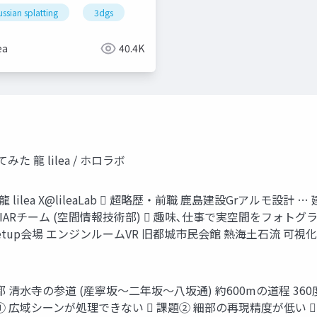
ssian splatting
3dデジタルアーカイブ
3dgs
3d gaussian splatting
3dgs
ea
40.4K
てみた 龍 lilea / ホロラボ
ra - 龍 lilea X@lileaLab  超略歴・前職 鹿島建設Grア
 SIARチーム (空間情報技術部)  趣味､仕事で実空間をフォ
Meetup会場 エンジンルームVR 旧都城市民会館 熱海土石流 可視
 京都 清水寺の参道 (産寧坂～二年坂～八坂通) 約600mの道程 360度動画か
 広域シーンが処理できない  課題② 細部の再現精度が低い 