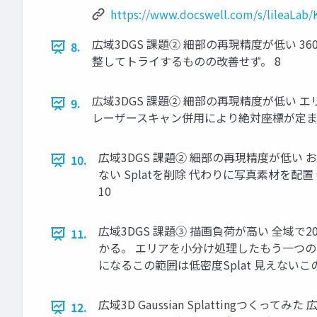
https://www.docswell.com/s/lileaLab
広域3DGS 課題② 細部の再現精度が低い 3
8.
整してトライするものの改善せず。 8
広域3DGS 課題② 細部の再現精度が低い
9.
レーザースキャン併用により絶対座標が定ま
広域3DGS 課題② 細部の再現精度が低
10.
ない Splatを削除 代わりに写真素材を
10
広域3DGS 課題③ 描画負荷が高い 全域で
11.
かる。 エリアを小分け処理したもう一つの
になるこの範囲は低密度Splat 見えないこ
広域3D Gaussian Splattingつくっ
12.