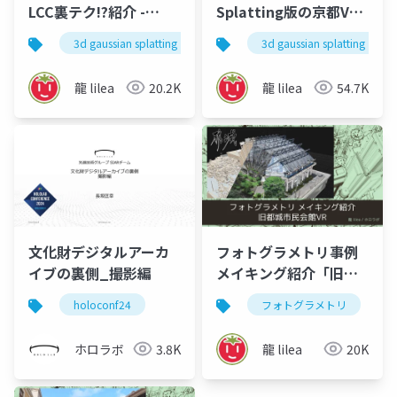
LCC裏テク!?紹介 -
Splatting版の京都VR
XGRIDS meetup vol.1
をつくってみた - 建築
3d gaussian splatting
3dgs
3d gaussian splatting
xgrids
porta
情報学会 meetup
vol.009
龍 lilea
20.2K
龍 lilea
54.7K
文化財デジタルアーカ
フォトグラメトリ事例
イブの裏側_撮影編
メイキング紹介「旧都
城市民会館VR」
holoconf24
フォトグラメトリ
ホロラボ
3.8K
龍 lilea
20K