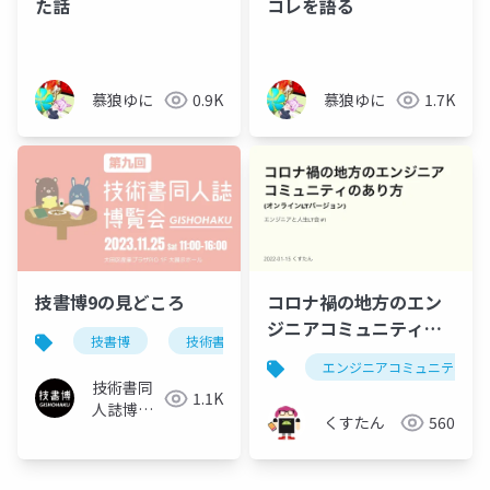
た話
コレを語る
慕狼ゆに
0.9K
慕狼ゆに
1.7K
技書博9の見どころ
コロナ禍の地方のエン
ジニアコミュニティの
技書博
技術書同人誌博覧会
あり方コロナ禍の地方
エンジニアコミュニティ
のエンジニアコミュニ
技術書同
1.1K
ティのあり方
人誌博覧
くすたん
560
会