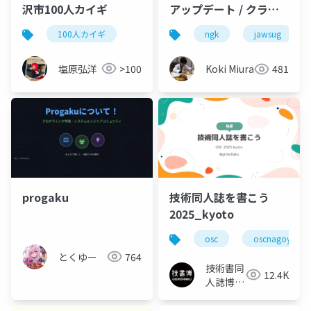
沢市100人カイギ
アップデート / クラウ
ドネイティブ会議がは
100人カイギ
ngk
jawsug
じまるよ
塩原弘洋
>100
Koki Miura
481
progaku
技術同人誌を書こう
2025_kyoto
osc
oscnagoya
とくゆー
764
技術書同
12.4K
人誌博覧
会