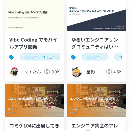
Vibe Coding でモバイ
ゆるいエンジニアリン
ルアプリ開発
グコミュニティはいい
ぞ
エンジニアコミュニティ
webナイト宮崎
エンジニア
コミュ
くすたん
0.9K
星影
4.5K
コミケ104に出展してき
エンジニア集会のアレ