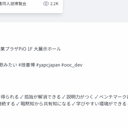
書同人誌博覧会
2.2K
大田区産業プラザPiO 1F 大展示ホール
 #🍶飲みたい #技書博 #yapcjapan #ooc_dev
を得られる ✓ 孤独が解消できる ✓ 説明力がつく ✓ ベンチマーク
継続する ✓ 暗黙知から共有知になる ✓ 学びやすい環境ができる 