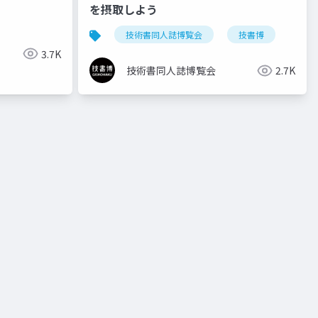
を摂取しよう
技術書同人誌博覧会
技書博
3.7K
技術書同人誌博覧会
2.7K