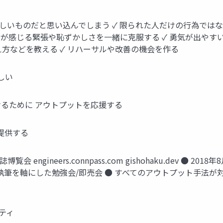
難しいものだと思い込んでしまう ✓ 限られた人だけの行為では
誰もが感じる緊張や恥ずかしさを一緒に克服する ✓ 勇気が出やす
え方などを教える ✓ リハーサルや改善の機会を作る
しい
るために アウトプットを応援する
提供する
gineers.connpass.com gishohaku.dev ● 20
● 執筆を軸にした勉強会/即売会 ● すべてのアウトプット手法が
ティ