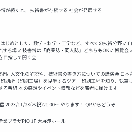
書博が続くと、 技術書が存続する 社会が発展する
ITをはじめとした、数学・科学・工学など、すべての技術分野 ✓
する場 ✓ 技書博は「商業誌・同人誌」どちらもOK ✓ 博覧会
を目指して開く会
 技術同人文化の解説や、技術書の書き方についての講演会 日
の印刷所（印刷工場）を見学するツアー 印刷工程を知り、執筆
する番組 本の感想やイベント情報などを著者に届けます
23/11/23(木祝)21:00～ やります！ QRからどうぞ
 大田区産業プラザPiO 1F 大展示ホール