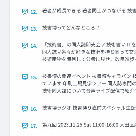
著者が成長できる 著者同士がつながる 技
12.
技書博ってどんなところ？
13.
「技術書」の同人誌即売会 ✓ 技術書 ✓ 
14.
同人誌 ✓各々が好きな技術を持ち寄って交流
技術産物を陳列して公衆に見せ、改良進歩
技書博の関連イベント 技書博キャラバン
15.
ています 印刷工場見学ツアー 同人誌専門
技術同人誌について音声ライブ配信で紹介
技書博ラジオ 技書博９直前スペシャル生配信 20
16.
第九回 2023.11.25 Sat 11:00-16:00
17.