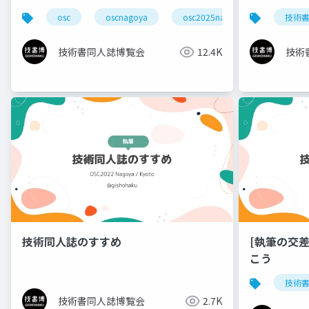
osc
oscnagoya
osc2025nagoya
技術書
技術
技術書同人誌博覧会
12.4K
技術
技術同人誌のすすめ
[執筆の交差
こう
技術
技術書同人誌博覧会
2.7K