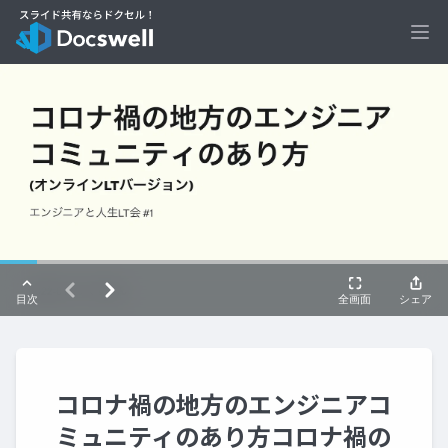
Ope
コロナ禍の地方のエンジニアコ
ミュニティのあり方コロナ禍の