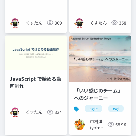
級ウィザードになって
いた件
くすたん
369
くすたん
358
JavaScript で始める動
画制作
「いい感じのチーム」
へのジャーニー
agile
rsgt
くすたん
334
中村洋
68.9K
(yoh
nakamura)