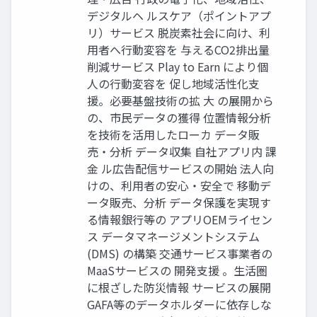
デジタルヘ ルスケア（ポイントアプ
リ）サービス 脱炭素社会に向け、利
用者へ行動変容を 与えるCO2排出量
削減サービス Play to Earn により個
人の行動変容を 促し地域活性化支
援。必要基盤技術の拡 大 の展開から
の、市民データの獲得 位置情報分析
を技術を活用したローカ データ販
売・分析 データ収集 自社アプリ内 課
金 ル広告配信サービスの開始 法人向
けの、利用者の安心・安全で 移動デ
ータ販売、分析 データ保護を実現す
る情報銀行等の アプリOEMライセン
ス データマネージメントシステム
(DMS) の構築 交通サービス事業者の
MaaSサービスの 開発支援 。生活圏
に根ざした防災情報 サービスの展開
GAFA等のデータホルダーに依存しな