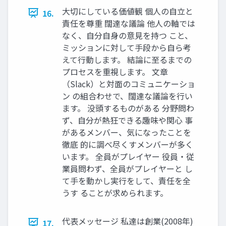
大切にしている価値観 個人の自立と
16.
責任を尊重 闊達な議論 他人の軸では
なく、自分自身の意見を持つ こと、
ミッションに対して手段から自ら考
えて行動します。 結論に至るまでの
プロセスを重視します。 文章
（Slack）と対面のコミュニケーショ
ン の組合わせで、闊達な議論を行い
ます。 没頭するものがある 分野問わ
ず、自分が熱狂できる趣味や関心 事
があるメンバー、気になったことを
徹底 的に調べ尽くすメンバーが多く
います。 全員がプレイヤー 役員・従
業員問わず、全員がプレイヤーと し
て手を動かし実行をして、責任を全
うす ることが求められます。
代表メッセージ 私達は創業(2008年)
17.