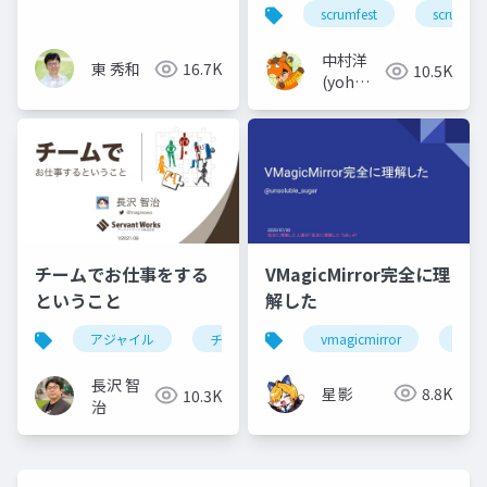
クラムマスターの見つ
scrumfest
scrum
け方 : How to find the
Scrum Master that
中村洋
東 秀和
16.7K
10.5K
fits your team's
(yoh
situation
nakamura)
チームでお仕事をする
VMagicMirror完全に理
ということ
解した
アジャイル
チーム
devops
vmagicmirror
ワークグルー
vtub
長沢 智
星影
8.8K
10.3K
治