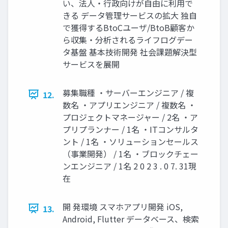
い、法人・行政向けが自由に利用で
きる データ管理サービスの拡大 独自
で獲得するBtoCユーザ/BtoB顧客か
ら収集・分析されるライフログデー
タ基盤 基本技術開発 社会課題解決型
サービスを展開
募集職種 ・サーバーエンジニア / 複
12.
数名 ・アプリエンジニア / 複数名 ・
プロジェクトマネージャー / 2名 ・ア
プリプランナー / 1名 ・ITコンサルタ
ント / 1名 ・ソリューションセールス
（事業開発） / 1名 ・ブロックチェー
ンエンジニア / 1名 2 0 2 3 . 0 7. 31現
在
開 発環境 スマホアプリ開発 iOS,
13.
Android, Flutter データベース、検索