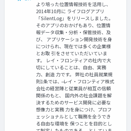
より培った位置情報技術を活用し、
2014年10月に ライフログアプリ
「SilentLog」をリリースしました。
そのアプリのおかげもあり、位置情
報データ収集・分析・保管技術、及
び、 アプリケーション開発技術を身
につけられ、現在では多くの企業様
とお取 引をさせていただいていま
す。 レイ・フロンティアの社内で大
切にしていることは、自由、実務
力、創造 力です。 弊社の社員就業規
則1条では、 ̶レイ・フロンティア株式
会社の経営陣と従業員が相互の信頼
関係のもと、 国内外の社会課題を解
決するためのサービス開発に必要な
想像力と実務 力を身につけ、プロフ
ェッショナルとして職務を全うでき
る自由な環境を 保つことを目的とし
て制定したものである。 ̶としていま