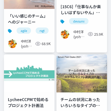
[15C6]「仕事なんか楽
しいはずないやん」に
「いい感じのチーム」
反発し「ええと思うな
へのジャーニー
devsumi
ら、やったらよろしい
やん」を胸に歩んでき
agile
rsgt
チーム
中村洋
25.9K
た話_2
(yoh
中村洋
nakamura)
68.9K
(yoh
nakamura)
LycheeCCPMで始める
チームの状況にあった
プロジェクト計画法
いろいろなタイプのス