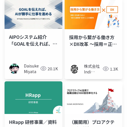
AIPOシステム紹介
採用から繋がる働き方
「GOALを伝えれば、AI
×DX改革 〜採用＝正社
が勝手に仕事を進め
員ではなく、新たな選
る」
択肢を持つことの重要
性～
Daisuke
株式会社
20.1K
1.3K
Miyata
Indi
Works
HRapp 研修事業／資料
（展開用）プロアクテ