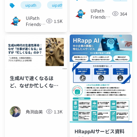
uipath
uipathfriends
UiPath
364
Friends
UiPath
1.5K
[公式]
Friends
[公式]
生成AIで速くなるほ
ど、なぜか忙しくなる
問題
角渕由英
1.3K
HRappAIサービス資料