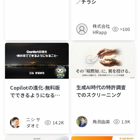
／チラシ
株式会社
>100
HRapp
生成AI時代の特許調査
Copilotの進化-無料版
でのスクリーニング
でできるようになるこ
と-
ニシ サ
角渕由英
1.9K
14.2K
ダオミ