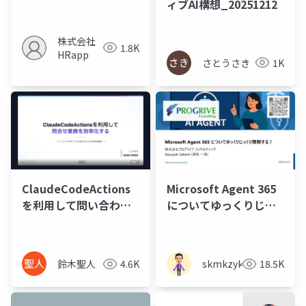
ィブAI構想_20251212
株式会社
1.8K
HRapp
さとうさき
1K
ClaudeCodeActions
Microsoft Agent 365
を利用して問い合わせ
についてゆっくりじっ
業務を効率化する
くり理解する！
鈴木聖人
4.6K
skmkzyk
18.5K