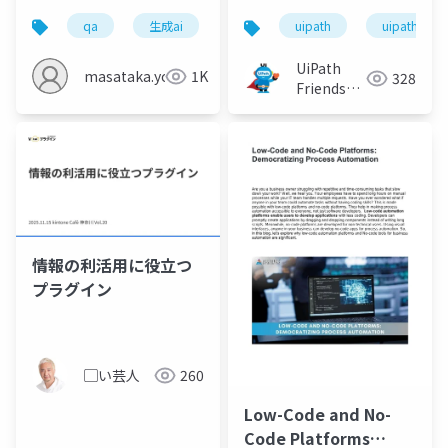
記
えるUiPathの活用事例
qa
生成ai
テスト
uipath
uipathfrien
UiPath
masataka.yokota
1K
328
Friends
[公式]
情報の利活用に役立つ
プラグイン
▢い芸人
260
Low-Code and No-
Code Platforms