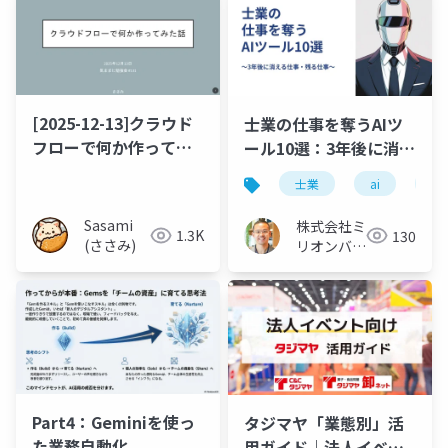
[2025-12-13]クラウド
士業の仕事を奪うAIツ
フローで何か作ってみ
ール10選：3年後に消え
た話
る仕事・残る仕事
士業
ai
将
Sasami
株式会社ミ
1.3K
130
(ささみ)
リオンバリ
ュー
Part4：Geminiを使っ
タジマヤ「業態別」活
た業務自動化
用ガイド｜法人イベン