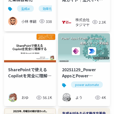
ト編
生成ai
効率化
情報整理
ビジネス
株式会社
小林 孝嗣
338
2.3K
タジマヤ
SharePointで使える
20251129_Power
Copilotを完全に理解す
AppsとPower
る_M365勉強会
Automate 連携パター
power automate
p
_20251129
ン実践編
おゆ
56.1K
よう
4K