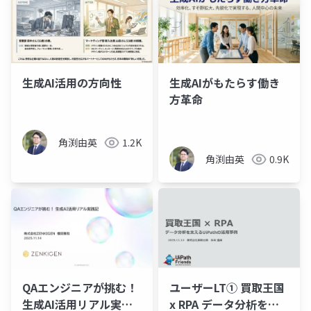
生成AI活用の方向性
生成AIがもたらす働き
方革命
角渕由英
1.2K
角渕由英
0.9K
QAエンジニアが挑む！
ユーザーLT① 買取王国
生成AI活用リアル実践
x RPA データ分析を支