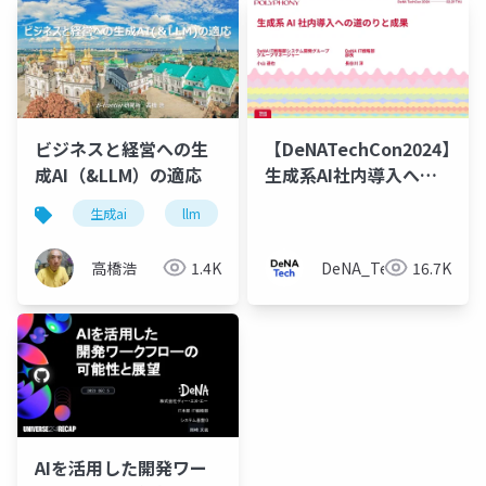
ビジネスと経営への生
【DeNATechCon2024】
成AI（&LLM）の適応
生成系AI社内導入への
道のりと成果
生成ai
llm
生産性向上
ビジネスと経営
高橋浩
1.4K
DeNA_Tech
16.7K
AIを活用した開発ワー