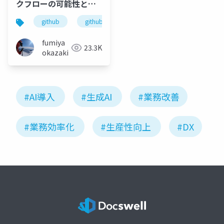
クフローの可能性と展
望_DeNA_GitHub
github
github copilot
Universe
Recap_20231205
fumiya
23.3K
okazaki
#AI導入
#生成AI
#業務改善
#業務効率化
#生産性向上
#DX