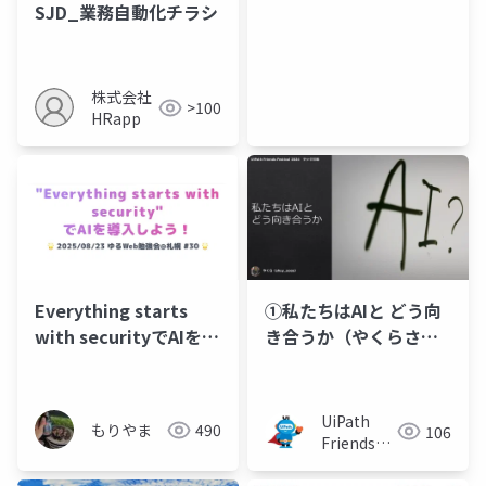
SJD_業務自動化チラシ
ム
株式会社
>100
HRapp
①私たちはAIと どう向
Everything starts
き合うか（やくらさ
with securityでAIを導
ん）
入しよう！
UiPath
もりやま
490
106
Friends
[公式]