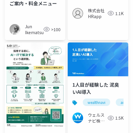
ご案内・料金メニュー
株式会社
1.1K
HRapp
Jun
>100
Ikematsu
1人目が経験した 泥臭
いAI導入
wealthnavi
ai
ウェルス
1.5K
ナビ株式
会社 技術
広報チー